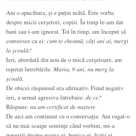
Ziua culorii
Am o apucătura, și e puțin urâtă. Este vorba
despre micii cerșetori, copiii. În timp le-am dat
bani sau i-am ignorat. Tot în timp, am început să
conversez cu ei:
cum te cheamă, câți ani ai, mergi
la școală?
Ieri, abordată din nou de o mică cerșetoare, am
repetat întrebările.
Maria, 9 ani, nu merg la
școală.
De obicei răspunsul era afirmativ. Fiind negativ
ieri, a urmat agresiva întrebare:
de ce?
Răspuns:
nu am certificat de naștere.
De aici am continuat cu o conversație. Am rugat-o
să nu mai scuipe semințe când vorbim, mi-a
povestit despre mama ei, bunica ei, frații ei.