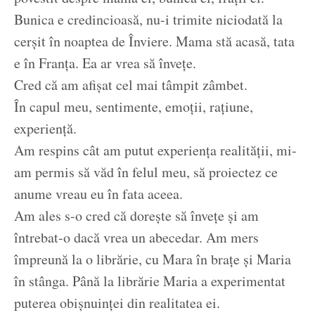
Bunica e credincioasă, nu-i trimite niciodată la
cerșit în noaptea de Înviere. Mama stă acasă, tata
e în Franța. Ea ar vrea să învețe.
Cred că am afișat cel mai tâmpit zâmbet.
În capul meu, sentimente, emoții, rațiune,
experiență.
Am respins cât am putut experiența realității, mi-
am permis să văd în felul meu, să proiectez ce
anume vreau eu în fata aceea.
Am ales s-o cred că dorește să învețe și am
întrebat-o dacă vrea un abecedar. Am mers
împreună la o librărie, cu Mara în brațe și Maria
în stânga. Până la librărie Maria a experimentat
puterea obișnuinței din realitatea ei.