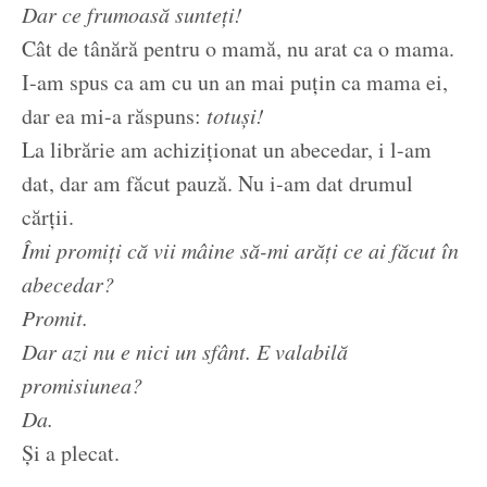
Dar ce frumoasă sunteți!
Cât de tânără pentru o mamă, nu arat ca o mama.
I-am spus ca am cu un an mai puțin ca mama ei,
dar ea mi-a răspuns:
totuși!
La librărie am achiziționat un abecedar, i l-am
dat, dar am făcut pauză. Nu i-am dat drumul
cărții.
Îmi promiți că vii mâine să-mi arăți ce ai făcut în
abecedar?
Promit.
Dar azi nu e nici un sfânt. E valabilă
promisiunea?
Da.
Și a plecat.