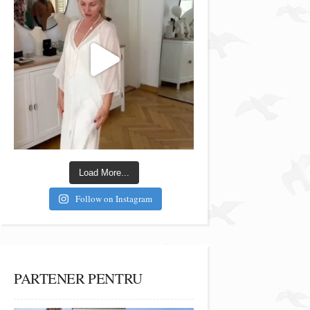
Load More...
Follow on Instagram
PARTENER PENTRU