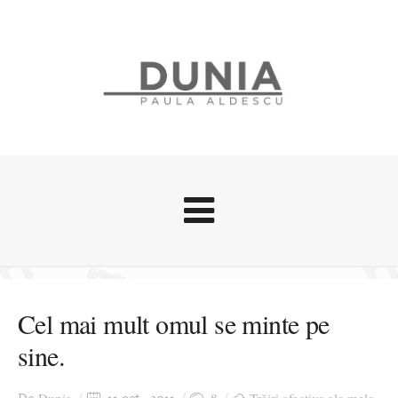
Evenimente
Stari afective
Cel mai mult omul se minte pe
Zice Dunia
sine.
Călătorii
Cursuri povestite