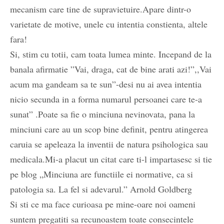
mecanism care tine de supravietuire.Apare dintr-o
varietate de motive, unele cu intentia constienta, altele
fara!
Si, stim cu totii, cam toata lumea minte. Incepand de la
banala afirmatie ”Vai, draga, cat de bine arati azi!”,,Vai
acum ma gandeam sa te sun”-desi nu ai avea intentia
nicio secunda in a forma numarul persoanei care te-a
sunat” .Poate sa fie o minciuna nevinovata, pana la
minciuni care au un scop bine definit, pentru atingerea
caruia se apeleaza la inventii de natura psihologica sau
medicala.Mi-a placut un citat care ti-l impartasesc si tie
pe blog „Minciuna are functiile ei normative, ca si
patologia sa. La fel si adevarul.” Arnold Goldberg
Si sti ce ma face curioasa pe mine-oare noi oameni
suntem pregatiti sa recunoastem toate consecintele