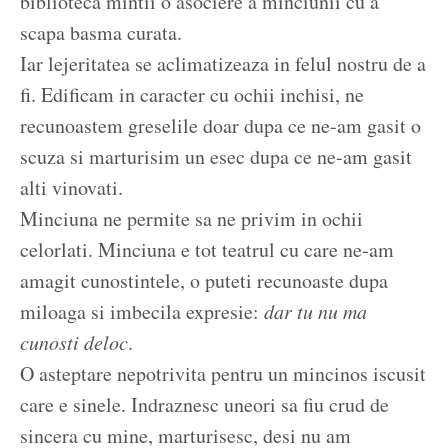
biblioteca mintii o asociere a minciunii cu a
scapa basma curata.
Iar lejeritatea se aclimatizeaza in felul nostru de a
fi. Edificam in caracter cu ochii inchisi, ne
recunoastem greselile doar dupa ce ne-am gasit o
scuza si marturisim un esec dupa ce ne-am gasit
alti vinovati.
Minciuna ne permite sa ne privim in ochii
celorlati. Minciuna e tot teatrul cu care ne-am
amagit cunostintele, o puteti recunoaste dupa
miloaga si imbecila expresie:
dar tu nu ma
cunosti deloc
.
O asteptare nepotrivita pentru un mincinos iscusit
care e sinele. Indraznesc uneori sa fiu crud de
sincera cu mine, marturisesc, desi nu am