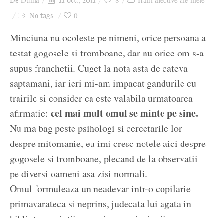
Dunia
8
Trăiri afective ale mele
De
11 oct., 2011
Ziua culorii
0
No tags
Minciuna nu ocoleste pe nimeni, orice persoana a
testat gogosele si tromboane, dar nu orice om s-a
supus franchetii. Cuget la nota asta de cateva
saptamani, iar ieri mi-am impacat gandurile cu
trairile si consider ca este valabila urmatoarea
cel mai mult omul se minte pe sine.
afirmatie:
Nu ma bag peste psihologi si cercetarile lor
despre mitomanie, eu imi cresc notele aici despre
gogosele si tromboane, plecand de la observatii
pe diversi oameni asa zisi normali.
Omul formuleaza un neadevar intr-o copilarie
primavarateca si neprins, judecata lui agata in