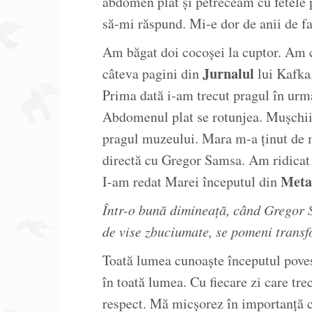
abdomen plat și petreceam cu fetele 
să-mi răspund. Mi-e dor de anii de fac
Am băgat doi cocoșei la cuptor. Am c
Jurnalul
câteva pagini din
lui Kafka
Prima dată i-am trecut pragul în urm
Abdomenul plat se rotunjea. Mușchii 
pragul muzeului. Mara m-a ținut de m
directă cu Gregor Samsa. Am ridicat
Meta
I-am redat Marei începutul din
Într-o bună dimineață, când Gregor S
de vise zbuciumate, se pomeni transf
Toată lumea cunoaște începutul poves
în toată lumea. Cu fiecare zi care tre
respect. Mă micșorez în importanță 