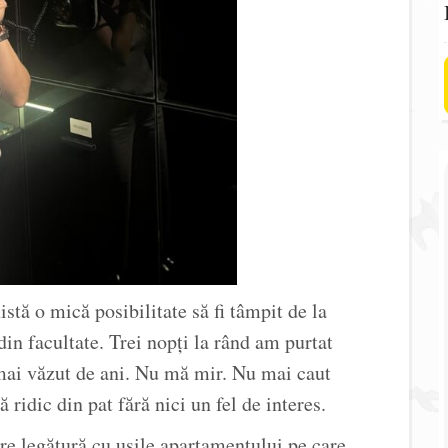
tă o mică posibilitate să fi tâmpit de la
din facultate. Trei nopți la rând am purtat
 mai văzut de ani. Nu mă mir. Nu mai caut
 ridic din pat fără nici un fel de interes.
re legătură cu ușile apartamentului pe care