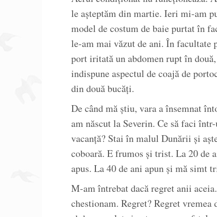
le așteptăm din martie. Ieri mi-am p
model de costum de baie purtat în fa
le-am mai văzut de ani. În facultate
port iritată un abdomen rupt în două,
indispune aspectul de coajă de porto
din două bucăți.
De când mă știu, vara a însemnat înt
am născut la Severin. Ce să faci într-
vacanță? Stai în malul Dunării și așt
coboară. E frumos și trist. La 20 de 
apus. La 40 de ani apun și mă simt tri
M-am întrebat dacă regret anii aceia.
chestionam. Regret? Regret vremea d