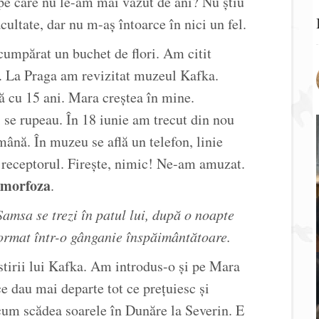
pe care nu le-am mai văzut de ani? Nu știu
ultate, dar nu m-aș întoarce în nici un fel.
umpărat un buchet de flori. Am citit
. La Praga am revizitat muzeul Kafka.
ă cu 15 ani. Mara creștea în mine.
se rupeau. În 18 iunie am trecut din nou
ână. În muzeu se află un telefon, linie
 receptorul. Firește, nimic! Ne-am amuzat.
morfoza
.
amsa se trezi în patul lui, după o noapte
ormat într-o gânganie înspăimântătoare.
tirii lui Kafka. Am introdus-o și pe Mara
ce dau mai departe tot ce prețuiesc și
cum scădea soarele în Dunăre la Severin. E