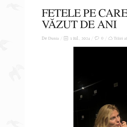
FETELE PE CAR
VĂZUT DE ANI
Dunia
0
Trăiri a
De
1 iul., 2024