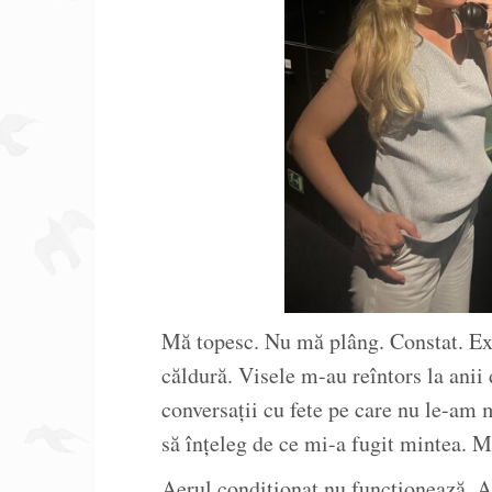
Mă topesc. Nu mă plâng. Constat. Exis
căldură. Visele m-au reîntors la anii 
conversații cu fete pe care nu le-am
să înțeleg de ce mi-a fugit mintea. Mă
Aerul condiționat nu funcționează. A