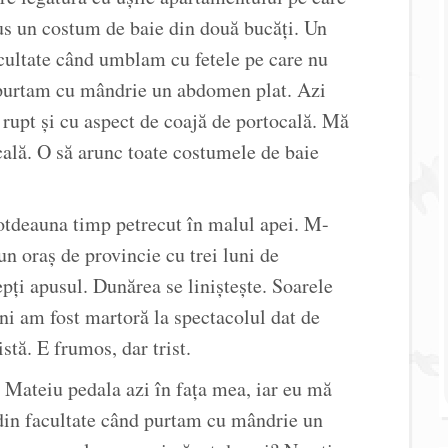
us un costum de baie din două bucăți. Un
cultate când umblam cu fetele pe care nu
 purtam cu mândrie un abdomen plat. Azi
 rupt și cu aspect de coajă de portocală. Mă
cală. O să arunc toate costumele de baie
otdeauna timp petrecut în malul apei. M-
un oraș de provincie cu trei luni de
epți apusul. Dunărea se liniștește. Soarele
ani am fost martoră la spectacolul dat de
stă. E frumos, dar trist.
 Mateiu pedala azi în fața mea, iar eu mă
in facultate când purtam cu mândrie un