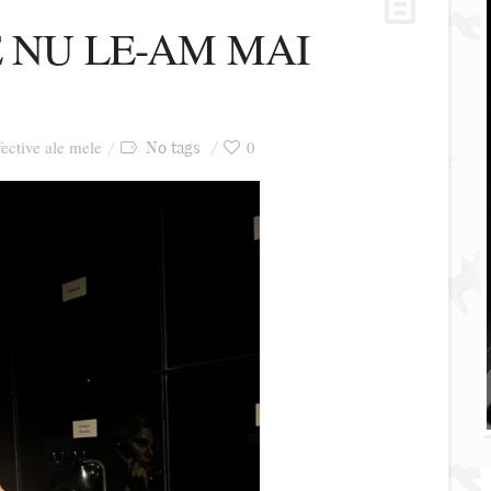
E NU LE-AM MAI
fective ale mele
0
No tags