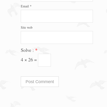
Email
*
Site web
Solve :
*
4 × 26 =