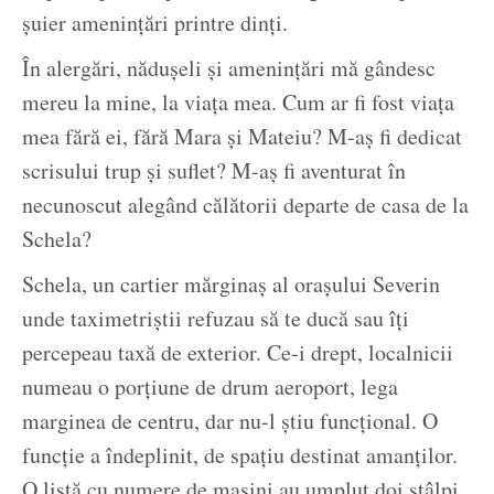
șuier amenințări printre dinți.
În alergări, nădușeli și amenințări mă gândesc
mereu la mine, la viața mea. Cum ar fi fost viața
mea fără ei, fără Mara și Mateiu? M-aș fi dedicat
scrisului trup și suflet? M-aș fi aventurat în
necunoscut alegând călătorii departe de casa de la
Schela?
Schela, un cartier mărginaș al orașului Severin
unde taximetriștii refuzau să te ducă sau îți
percepeau taxă de exterior. Ce-i drept, localnicii
numeau o porțiune de drum aeroport, lega
marginea de centru, dar nu-l știu funcțional. O
funcție a îndeplinit, de spațiu destinat amanților.
O listă cu numere de mașini au umplut doi stâlpi