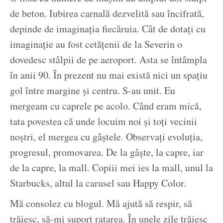
de beton. Iubirea carnală dezvelită sau încifrată,
depinde de imaginația fiecăruia. Cât de dotați cu
imaginație au fost cetățenii de la Severin o
dovedesc stâlpii de pe aeroport. Asta se întâmpla
în anii 90. În prezent nu mai există nici un spațiu
gol între margine și centru. S-au unit. Eu
mergeam cu caprele pe acolo. Când eram mică,
tata povestea că unde locuim noi și toți vecinii
noștri, el mergea cu gâștele. Observați evoluția,
progresul, promovarea. De la gâște, la capre, iar
de la capre, la mall. Copiii mei ies la mall, unul la
Starbucks, altul la carusel sau Happy Color.
Mă consolez cu blogul. Mă ajută să respir, să
trăiesc, să-mi suport ratarea. În unele zile trăiesc