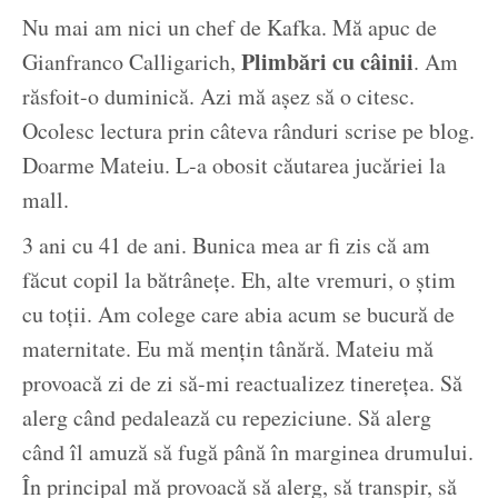
Nu mai am nici un chef de Kafka. Mă apuc de
Plimbări cu câinii
Gianfranco Calligarich,
. Am
răsfoit-o duminică. Azi mă așez să o citesc.
Ocolesc lectura prin câteva rânduri scrise pe blog.
Doarme Mateiu. L-a obosit căutarea jucăriei la
mall.
3 ani cu 41 de ani. Bunica mea ar fi zis că am
făcut copil la bătrânețe. Eh, alte vremuri, o știm
cu toții. Am colege care abia acum se bucură de
maternitate. Eu mă mențin tânără. Mateiu mă
provoacă zi de zi să-mi reactualizez tinerețea. Să
alerg când pedalează cu repeziciune. Să alerg
când îl amuză să fugă până în marginea drumului.
În principal mă provoacă să alerg, să transpir, să