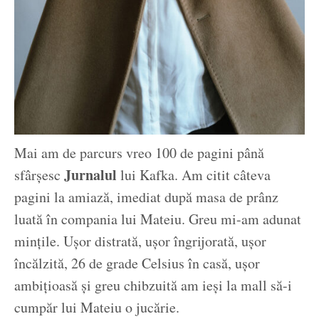
Mai am de parcurs vreo 100 de pagini până
Jurnalul
sfârșesc
lui Kafka. Am citit câteva
pagini la amiază, imediat după masa de prânz
luată în compania lui Mateiu. Greu mi-am adunat
mințile. Ușor distrată, ușor îngrijorată, ușor
încălzită, 26 de grade Celsius în casă, ușor
ambițioasă și greu chibzuită am ieși la mall să-i
cumpăr lui Mateiu o jucărie.