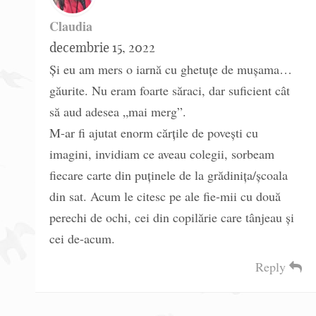
Claudia
decembrie 15, 2022
Și eu am mers o iarnă cu ghetuțe de mușama…
găurite. Nu eram foarte săraci, dar suficient cât
să aud adesea „mai merg”.
M-ar fi ajutat enorm cărțile de povești cu
imagini, invidiam ce aveau colegii, sorbeam
fiecare carte din puținele de la grădinița/școala
din sat. Acum le citesc pe ale fie-mii cu două
perechi de ochi, cei din copilărie care tânjeau și
cei de-acum.
Reply