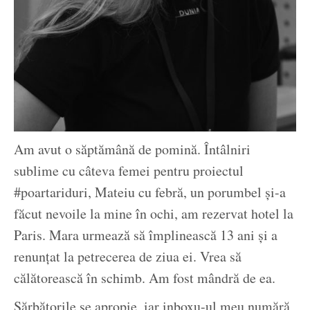
Am avut o săptămână de pomină. Întâlniri
sublime cu câteva femei pentru proiectul
#poartariduri, Mateiu cu febră, un porumbel și-a
făcut nevoile la mine în ochi, am rezervat hotel la
Paris. Mara urmează să împlinească 13 ani și a
renunțat la petrecerea de ziua ei. Vrea să
călătorească în schimb. Am fost mândră de ea.
Sărbătorile se apropie, iar inboxu-ul meu numără