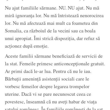
Nu ajut familiile sărmane. NU. NU ajut. Nu mă
miră ignoranța lor. Nu mă întristează nenorocirea
lor. Nu mă afectează mai mult ca foametea din
Somalia, ca războiul de la vecini sau ca boala
unui apropiat. Îmi strică dispoziția, dar refuz să
acționez după emoție.
Aceste familii sărmane beneficiază de servicii de
la stat. Femeile primesc anticoncepționale gratuit.
Ar primi dacă le-ar lua. Pentru că nu le iau.
Bărbații amenință asistenții sociali care le
vorbesc femeilor despre legarea trompelor
uterine. Dacă vi se pare necunoscut ceea ce
povestesc, înseamnă că nu aveți habar de viața
satului românesc. În familiile românești de la sat,