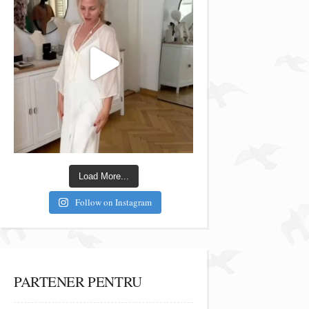
Load More...
Follow on Instagram
PARTENER PENTRU