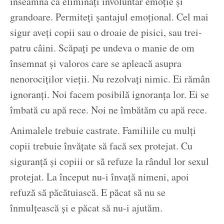
înseamnă că eliminați involuntar emoție și
grandoare. Permiteți șantajul emoțional. Cel mai
sigur aveți copii sau o droaie de pisici, sau trei-
patru câini. Scăpați pe undeva o manie de om
însemnat și valoros care se apleacă asupra
nenorociților vieții. Nu rezolvați nimic. Ei rămân
ignoranți. Noi facem posibilă ignoranța lor. Ei se
îmbată cu apă rece. Noi ne îmbătăm cu apă rece.
Animalele trebuie castrate. Familiile cu mulți
copii trebuie învățate să facă sex protejat. Cu
siguranță și copiii or să refuze la rândul lor sexul
protejat. La început nu-i învață nimeni, apoi
refuză să păcătuiască. E păcat să nu se
înmulțească și e păcat să nu-i ajutăm.