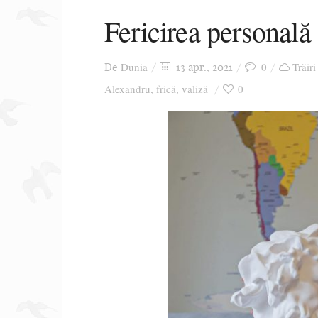
Fericirea personală
Dunia
0
Trăiri
De
13 apr., 2021
Alexandru
frică
valiză
0
,
,