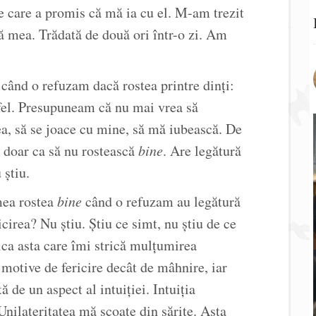
e care a promis că mă ia cu el. M-am trezit
că mea. Trădată de două ori într-o zi. Am
când o refuzam dacă rostea printre dinți:
fel. Presupuneam că nu mai vrea să
ea, să se joace cu mine, să mă iubească. De
i doar ca să nu rostească
bine
. Are legătură
 știu.
mea rostea
bine
când o refuzam au legătură
cirea? Nu știu. Știu ce simt, nu știu de ce
rica asta care îmi strică mulțumirea
motive de fericire decât de mâhnire, iar
de un aspect al intuiției. Intuiția
nilateritatea mă scoate din sărite. Asta