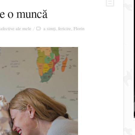
 e o muncă
 afective ale mele
a simți
fericire
Florin
,
,