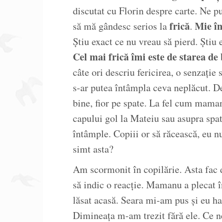
discutat cu Florin despre carte. Ne p
frică
Mie în
să mă gândesc serios la
.
Știu exact ce nu vreau să pierd. Știu 
Cel mai frică îmi este de starea de
câte ori descriu fericirea, o senzație
s-ar putea întâmpla ceva neplăcut. De 
bine, fior pe spate. La fel cum mama
capului gol la Mateiu sau asupra spat
întâmple. Copiii or să răcească, eu nu
simt asta?
Am scormonit în copilărie. Asta fac d
să indic o reacție. Mamanu a plecat 
lăsat acasă. Seara mi-am pus și eu h
Dimineața m-am trezit fără ele. Ce 