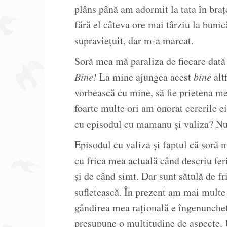
plâns până am adormit la tata în braț
fără el câteva ore mai târziu la buni
supraviețuit, dar m-a marcat.
Soră mea mă paraliza de fiecare dată 
Bine!
La mine ajungea acest
bine
alt
vorbească cu mine, să fie prietena m
foarte multe ori am onorat cererile e
cu episodul cu mamanu și valiza? Nu
Episodul cu valiza și faptul că soră 
cu frica mea actuală când descriu feri
și de când simt. Dar sunt sătulă de f
sufletească. În prezent am mai multe 
gândirea mea rațională e îngenunchetă 
presupune o multitudine de aspecte. U