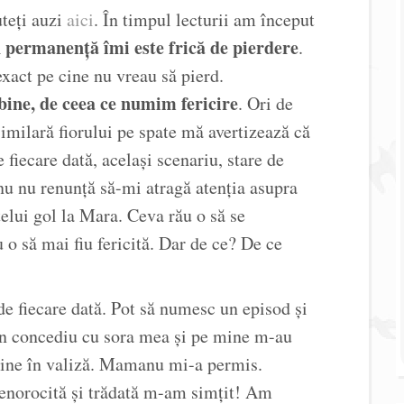
uteți auzi
aici
. În timpul lecturii am început
 permanență îmi este frică de pierdere
.
exact pe cine nu vreau să pierd.
 bine, de ceea ce numim fericire
. Ori de
 similară fiorului pe spate mă avertizează că
fiecare dată, același scenariu, stare de
nu nu renunță să-mi atragă atenția asupra
elui gol la Mara. Ceva rău o să se
 o să mai fiu fericită. Dar de ce? De ce
e fiecare dată. Pot să numesc un episod și
în concediu cu sora mea și pe mine m-au
aine în valiză. Mamanu mi-a permis.
nenorocită și trădată m-am simțit! Am