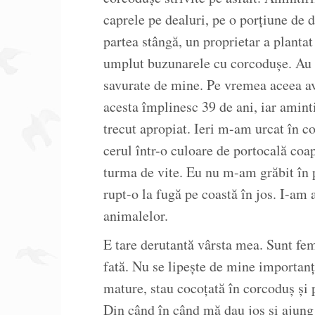
caprele pe dealuri, pe o porțiune de 
partea stângă, un proprietar a plant
umplut buzunarele cu corcodușe. Au 
savurate de mine. Pe vremea aceea a
acesta împlinesc 39 de ani, iar aminti
trecut apropiat. Ieri m-am urcat în c
cerul într-o culoare de portocală coap
turma de vite. Eu nu m-am grăbit î
rupt-o la fugă pe coastă în jos. I-am
animalelor.
E tare derutantă vârsta mea. Sunt fem
fată. Nu se lipește de mine importanț
mature, stau cocoțată în corcoduș și 
Din când în când mă dau jos și ajung 