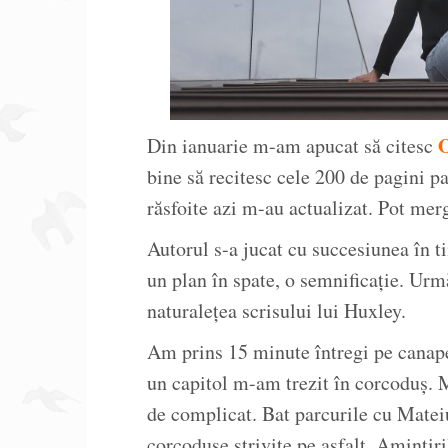
O
Din ianuarie m-am apucat să citesc
bine să recitesc cele 200 de pagini p
răsfoite azi m-au actualizat. Pot mer
Autorul s-a jucat cu succesiunea în 
un plan în spate, o semnificație. Urm
naturalețea scrisului lui Huxley.
Am prins 15 minute întregi pe canapea
un capitol m-am trezit în corcoduș. 
de complicat. Bat parcurile cu Mateiu
corcodușe strivite pe asfalt. Aminti