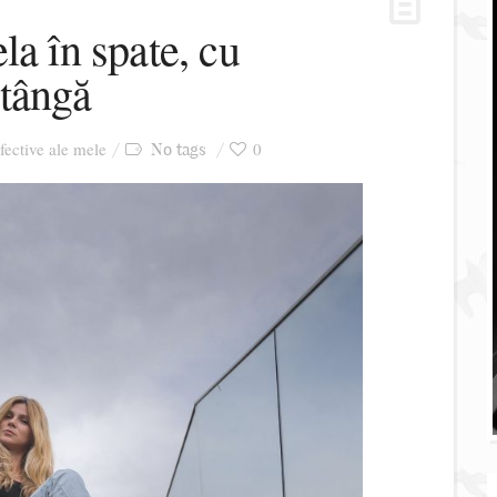
la în spate, cu
stângă
afective ale mele
0
No tags