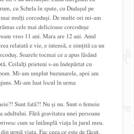
drum, cu Schela în spate, cu Dudașul pe
at mai mulți corcoduși. De multe ori mi-am
rămas cele mai delicioase corcodușe
veam vreo 11 ani. Mara are 12 ani. Anul
rea relatată e vie, e intensă, e simțită ca un
orcoduș. Soarele tocmai ce a apus lăsând
tă. Ceilalți prieteni s-au îndepărtat cu
n pom. Mi-am umplut buzunarele, apoi am
 ajuns. Mi-am luat locul în urma
eie?! Sunt fată?! Nu și nu. Sunt o femeie
a adultului. Fără gravitatea unei persoane
privesc cum se întâmplă viața în jurul meu.
din urmă viața. Fac ceea ce este de făcut.