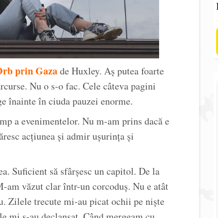
rb prin Gaza
de Huxley. Aș putea foarte
arcurse. Nu o s-o fac. Cele câteva pagini
ge înainte în ciuda pauzei enorme.
timp a evenimentelor. Nu m-am prins dacă e
ăresc acțiunea și admir ușurința și
. Suficient să sfârșesc un capitol. De la
M-am văzut clar într-un corcoduș. Nu e atât
. Zilele trecute mi-au picat ochii pe niște
rile mi s-au declanșat. Când mergeam cu