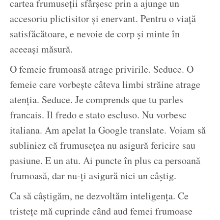
cartea frumuseții sfârșesc prin a ajunge un
accesoriu plictisitor și enervant. Pentru o viață
satisfăcătoare, e nevoie de corp și minte în
aceeași măsură.
O femeie frumoasă atrage privirile. Seduce. O
femeie care vorbește câteva limbi străine atrage
atenția. Seduce. Je comprends que tu parles
francais. Il fredo e stato escluso. Nu vorbesc
italiana. Am apelat la Google translate. Voiam să
subliniez că frumusețea nu asigură fericire sau
pasiune. E un atu. Ai puncte în plus ca persoană
frumoasă, dar nu-ți asigură nici un câștig.
Ca să câștigăm, ne dezvoltăm inteligența. Ce
tristețe mă cuprinde când aud femei frumoase