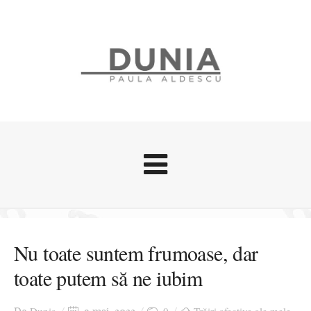
Evenimente
Stari afective
Nu toate suntem frumoase, dar
Zice Dunia
toate putem să ne iubim
Călătorii
Cursuri povestite