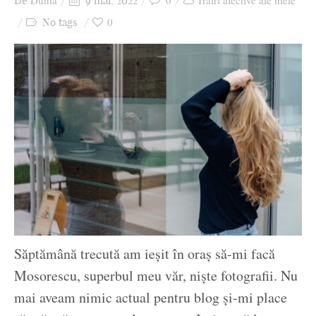
Dunia
0
Trăiri afective ale mele
De
9 mai, 2022
Ziua culorii
0
No tags
Săptămână trecută am ieșit în oraș să-mi facă
Mosorescu, superbul meu văr, niște fotografii. Nu
mai aveam nimic actual pentru blog și-mi place