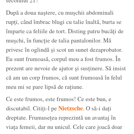
secolului 21?
După a doua naștere, cu mușchii abdominali
rupți, când îmbrac blugi cu talie înaltă, burta se
împarte ca feliile de tort. Disting patru bucăți de
mușchi, în funcție de talia pantalonilor. Mă
privesc în oglindă și scot un sunet dezaprobator.
Eu sunt frumoasă, corpul meu a fost frumos. În
prezent are nevoie de ajutor și susținere. Să insist
că am un corp frumos, că sunt frumoasă în felul
meu mi se pare lipsă de rațiune.
Ce este frumos, este frumos! Ce este bun, e
Nietzsche
discutabil. Citiți-l pe
. O să-i dați
dreptate. Frumusețea reprezintă un avantaj în
viața femeii, dar nu unicul. Cele care joacă doar