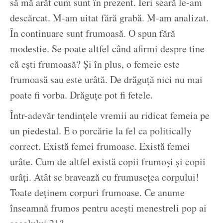
să mă arăt cum sunt în prezent. Ieri seară le-am
descărcat. M-am uitat fără grabă. M-am analizat.
În continuare sunt frumoasă. O spun fără
modestie. Se poate altfel când afirmi despre tine
că ești frumoasă? Și în plus, o femeie este
frumoasă sau este urâtă. De drăguță nici nu mai
poate fi vorba. Drăguțe pot fi fetele.
Într-adevăr tendințele vremii au ridicat femeia pe
un piedestal. E o porcărie la fel ca politically
correct. Există femei frumoase. Există femei
urâte. Cum de altfel există copii frumoși și copii
urâți. Atât se bravează cu frumusețea corpului!
Toate deținem corpuri frumoase. Ce anume
înseamnă frumos pentru acești menestreli pop ai