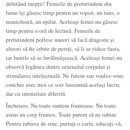
debitând inepții! Femeile de pretutindeni din
lume își găsesc timp pentru un vopsit, un tuns, o
manichiură, un epilat. Aceleași femei nu găsesc
timp pentru o oră de lectură. Femeile de
pretutindeni poftesc uneori să facă dragoste și
alteori să fie izbite de pereți, să li se ridice fusta,
iar lumile să se învălmășească. Aceleași femei nu
observă legătura dintre senzualul corpului și
stimularea intelectuală. Ne futem sau voulez-vous
coucher avec moi ce soir înseamnă același lucru,
dar cu intensitate diferită.
Încheiere. Nu toate suntem frumoase. Nu toate
avem un corp frumos. Toate putem să ne iubim.
Pentru iubirea de sine, purtați o carte, educați-vă,