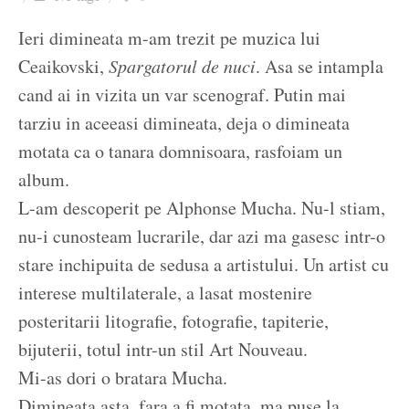
Ziua culorii
Ieri dimineata m-am trezit pe muzica lui
Ceaikovski,
Spargatorul de nuci
. Asa se intampla
cand ai in vizita un var scenograf. Putin mai
tarziu in aceeasi dimineata, deja o dimineata
motata ca o tanara domnisoara, rasfoiam un
album.
L-am descoperit pe Alphonse Mucha. Nu-l stiam,
nu-i cunosteam lucrarile, dar azi ma gasesc intr-o
stare inchipuita de sedusa a artistului. Un artist cu
interese multilaterale, a lasat mostenire
posteritarii litografie, fotografie, tapiterie,
bijuterii, totul intr-un stil Art Nouveau.
Mi-as dori o bratara Mucha.
Dimineata asta, fara a fi motata, ma puse la