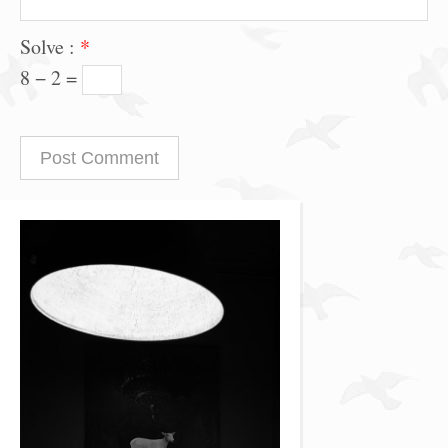
Solve :
*
8 − 2 =