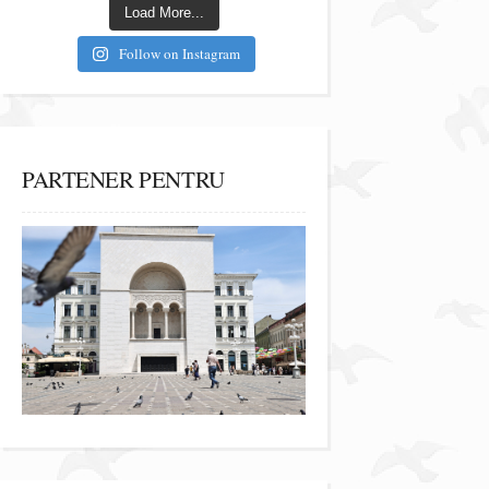
Load More...
Follow on Instagram
PARTENER PENTRU