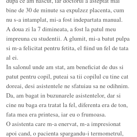
dupa ce am nascut, iar doctorul a asteptat mai
bine de 30 de minute sa expulzez placenta, cum
nu s-a intamplat, mi-a fost indepartata manual.
A doua zi la 7 dimineata, a fost la patul meu
impreuna cu studentii. A glumit, mi-a batut pulpa
si m-a felicitat pentru fetita, el fiind un fel de tata
al ei.
In salonul unde am stat, am beneficiat de dus si
patut pentru copil, puteai sa tii copilul cu tine cat
doreai, desi asistentele ne sfatuiau sa ne odihnim.
Da, am bagat in buzunarele asistentelor, dar si
cine nu baga era tratat la fel, diferenta era de ton,
fata mea era printesa, iar eu o frumoasa.
O asistenta care m-a enervat, m-a impresionat
apoi cand, o pacienta spargandu-i termometrul,