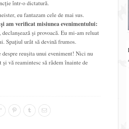
cție într-o dictatură.
eister, eu fantazam cele de mai sus.
și am verificat misiunea evenimentului:
, declanșează și provoacă. Eu mi-am reluat
ui. Spațiul urât să devină frumos.
e despre reușita unui eveniment! Nici nu
 și vă reamintesc să râdem înainte de