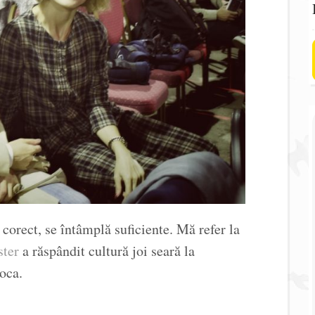
orect, se întâmplă suficiente. Mă refer la
ster
a răspândit cultură joi seară la
oca.