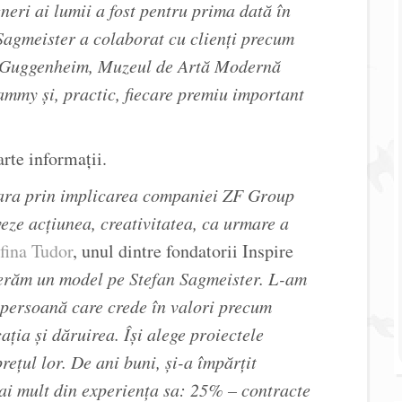
neri ai lumii a fost pentru prima dată în
Sagmeister a colaborat cu clienţi precum
l Guggenheim, Muzeul de Artă Modernă
mmy şi, practic, fiecare premiu important
rte informații.
oara prin implicarea companiei ZF Group
ze acţiunea, creativitatea, ca urmare a
fina Tudor
, unul dintre fondatorii Inspire
derăm un model pe Stefan Sagmeister. L-am
o persoană care crede în valori precum
aţia şi dăruirea. Îşi alege proiectele
reţul lor. De ani buni, şi-a împărţit
 mai mult din experienţa sa: 25% – contracte