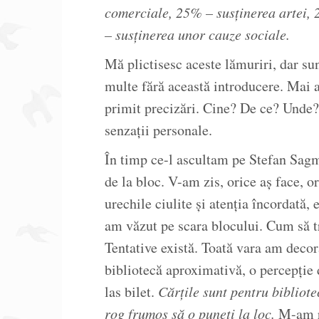
comerciale, 25% – susţinerea artei, 2
– susţinerea unor cauze sociale.
Mă plictisesc aceste lămuriri, dar sun
multe fără această introducere. Mai a
primit precizări. Cine? De ce? Unde? 
senzații personale.
În timp ce-l ascultam pe Stefan Sagm
de la bloc. V-am zis, orice aș face, 
urechile ciulite și atenția încordată
am văzut pe scara blocului. Cum să 
Tentative există. Toată vara am decor
bibliotecă aproximativă, o percepție 
las bilet.
Cărțile sunt pentru bibliote
rog frumos să o puneți la loc.
M-am ră