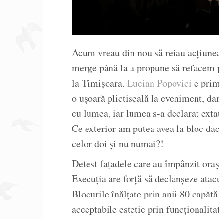
Acum vreau din nou să reiau acțiunea
merge până la a propune să refacem pă
la Timișoara.
Lucian Popovici
e prim
o ușoară plictiseală la eveniment, d
cu lumea, iar lumea s-a declarat exta
Ce exterior am putea avea la bloc dac
celor doi și nu numai?!
Detest fațadele care au împânzit ora
Execuția are forță să declanșeze atac
Blocurile înălțate prin anii 80 capăt
acceptabile estetic prin funcționalita