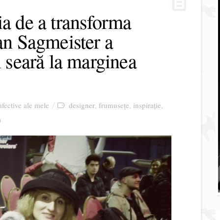
ia de a transforma
fan Sagmeister a
i seară la marginea
 afective ale mele
designer
frumusețe
inspirație
,
,
,
0