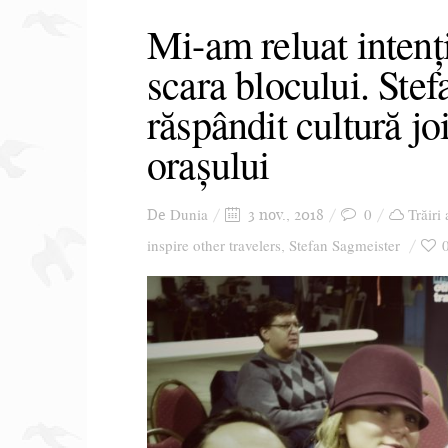
Mi-am reluat intenț
scara blocului. Ste
răspândit cultură jo
orașului
Dunia
0
Trăiri
De
3 nov., 2018
inspire other travelers
Stefan Sagmeister
,