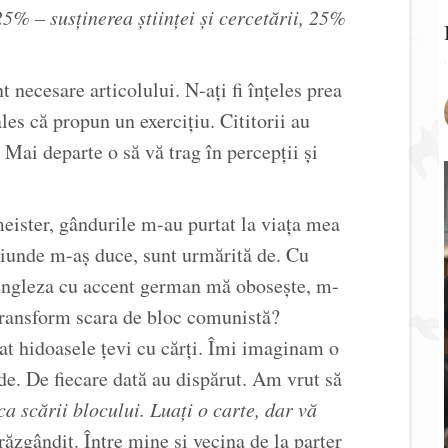
5% – susţinerea ştiinţei şi cercetării, 25%
t necesare articolului. N-ați fi înțeles prea
les că propun un exercițiu. Cititorii au
Mai departe o să vă trag în percepții și
eister, gândurile m-au purtat la viața mea
oriunde m-aș duce, sunt urmărită de. Cu
, engleza cu accent german mă obosește, m-
transform scara de bloc comunistă?
at hidoasele țevi cu cărți. Îmi imaginam o
de. De fiecare dată au dispărut. Am vrut să
ca scării blocului. Luați o carte, dar vă
zgândit. Între mine și vecina de la parter