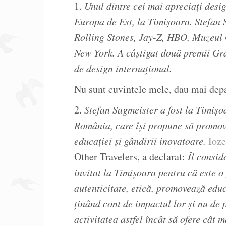
1.
Unul dintre cei mai apreciaţi desig
Europa de Est, la Timişoara. Stefan 
Rolling Stones, Jay-Z, HBO, Muzeu
New York. A câştigat două premii Gra
de design internaţional.
Nu sunt cuvintele mele, dau mai depa
2.
Stefan Sagmeister a fost la Timiş
România, care îşi propune să promove
educaţiei şi gândirii inovatoare.
Ioze
Other Travelers, a declarat:
Îl consi
invitat la Timişoara pentru că este 
autenticitate, etică, promovează educ
ţinând cont de impactul lor şi nu de p
activitatea astfel încât să ofere cât