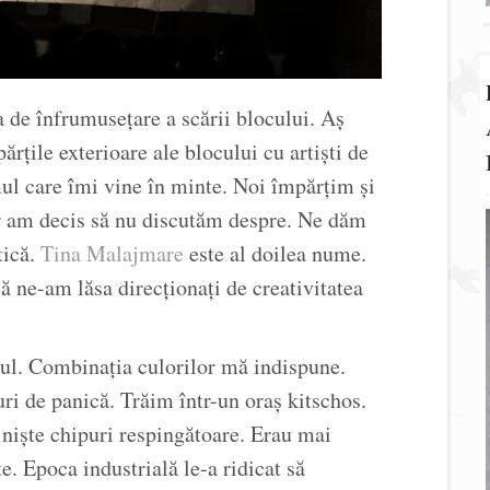
 de înfrumusețare a scării blocului. Aș
rțile exterioare ale blocului cu artiști de
ul care îmi vine în minte. Noi împărțim și
ar am decis să nu discutăm despre. Ne dăm
tică.
Tina Malajmare
este al doilea nume.
ă ne-am lăsa direcționați de creativitatea
șul. Combinația culorilor mă indispune.
uri de panică. Trăim într-un oraș kitschos.
ă niște chipuri respingătoare. Erau mai
te. Epoca industrială le-a ridicat să