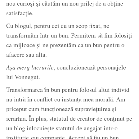
nou curioşi şi căutăm un nou prilej de a obţine
satisfacţie.
Cu blogul, pentru cei cu un scop fixat, ne
transformăm într-un bun. Permitem să fim folosiţi
ca mijloace şi ne prezentăm ca un bun pentru o
afacere sau alta.
Aşa merg lucrurile
, concluzionează personajele
lui Vonnegut.
Transformarea în bun pentru folosul altui individ
nu intră în conflict cu instanţa mea morală. Am
priceput cum funcţionează supravieţuirea şi
ierarhia. În plus, statutul de creator de conţinut pe
un blog înlocuieşte statutul de angajat într-o
instituţie sau companie. Accept să fiu un bun