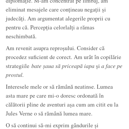
diplomaţie. M-am concentrat pe limbaj, am
eliminat mesajele care conţineau negaţii şi
judecăţi. Am argumentat alegerile proprii cu
pentru că. Percepţia celorlalţi a rămas
neschimbată.
Am revenit asupra reproşului. Consider că
procedez suficient de corect. Am urât în copilărie
strategiile
bate şaua să priceapă iapa
şi
a face pe
prostul.
Interesele mele or să rămână neatinse. Lumea
asta mare pe care mi-o doresc ordonată în
călătorii pline de aventuri aşa cum am citit eu la
Jules Verne o să rămână lumea mare.
O să continui să-mi exprim gândurile şi