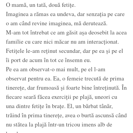
O mamă, un tată, două fetițe.
Imaginea a rămas ea undeva, dar senzația pe care
o am când revine imaginea, mă derutează.
M-am tot întrebat ce am găsit așa deosebit la acea
familie cu care nici măcar nu am interacționat.
Fetițele le-am reținut secundar, dar pe ea și pe el
îi port de acum în tot ce însemn eu.
Pe ea am observat-o mai mult, pe el l-am
observat pentru ea. Ea, o femeie trecută de prima
tinerețe, dar frumoasă și foarte bine întreținută. În
fiecare seară făcea exerciții pe plajă, uneori cu
una dintre fetițe în brațe. El, un bărbat tânăr,
trăind în prima tinerețe, avea o burtă ascunsă când
nu stătea la plajă într-un tricou imens alb de