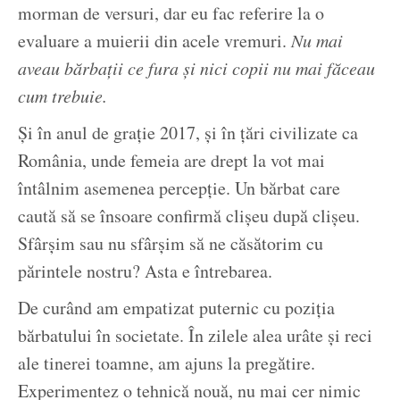
morman de versuri, dar eu fac referire la o
evaluare a muierii din acele vremuri.
Nu mai
aveau bărbații ce fura și nici copii nu mai făceau
cum trebuie.
Și în anul de grație 2017, și în țări civilizate ca
România, unde femeia are drept la vot mai
întâlnim asemenea percepție. Un bărbat care
caută să se însoare confirmă clișeu după clișeu.
Sfârșim sau nu sfârșim să ne căsătorim cu
părintele nostru? Asta e întrebarea.
De curând am empatizat puternic cu poziția
bărbatului în societate. În zilele alea urâte și reci
ale tinerei toamne, am ajuns la pregătire.
Experimentez o tehnică nouă, nu mai cer nimic