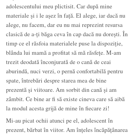
adolescentului meu plictisit. Car după mine
materiale și i le așez în față. El alege, iar dacă nu
alege, nu facem, dar eu nu mai reprezint resursa
clasică de a-ți băga ceva în cap dacă nu dorești. În
timp ce el răsfoia materialele puse la dispoziție,
blânda lui mamă a profitat să mă răsfețe. M-am
trezit deodată înconjurată de o cană de ceai
aburindă, nuci verzi, o pernă confortabilă pentru
spate, întrebări despre starea mea de bine
prezentă și viitoare. Am sorbit din cană și am
zâmbit. Ce bine ar fi să existe cineva care să aibă
la modul acesta grijă de mine în fiecare zi!
Mi-au picat ochii atunci pe el, adolescent în
prezent, bărbat în viitor. Am înțeles încăpățânarea