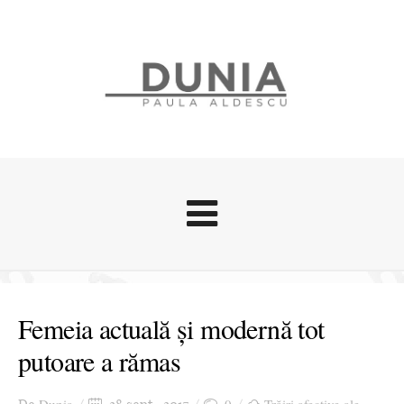
Evenimente
Stari afective
Femeia actuală și modernă tot
Zice Dunia
putoare a rămas
Călătorii
Cursuri povestite