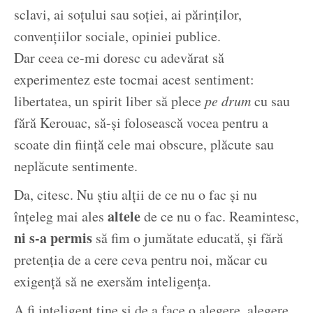
sclavi, ai soțului sau soției, ai părinților,
convențiilor sociale, opiniei publice.
Dar ceea ce-mi doresc cu adevărat să
experimentez este tocmai acest sentiment:
libertatea, un spirit liber să plece
pe drum
cu sau
fără Kerouac, să-și folosească vocea pentru a
scoate din ființă cele mai obscure, plăcute sau
neplăcute sentimente.
Da, citesc. Nu știu alții de ce nu o fac și nu
altele
înțeleg mai ales
de ce nu o fac. Reamintesc,
ni s-a permis
să fim o jumătate educată, și fără
pretenția de a cere ceva pentru noi, măcar cu
exigență să ne exersăm inteligența.
A fi inteligent ține și de a face o alegere, alegere