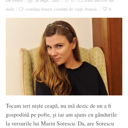
Dunia
0
Trăiri afective ale
De
28 sept., 2017
Ziua culorii
mele
condiția femeii
condiții de viață
femeia
0
,
,
Tocam ieri niște ceapă, nu mă dezic de un a fi
gospodină pe pofte, și iar am ajuns cu gândurile
la versurile lui Marin Sorescu. Da, are Sorescu