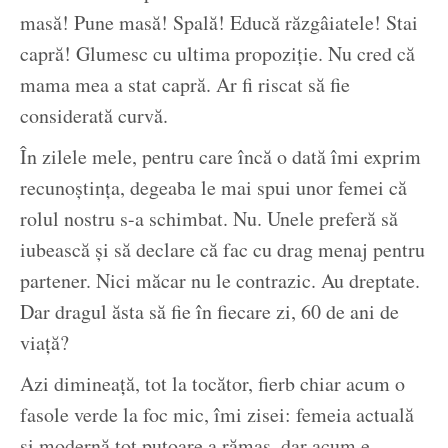
masă! Pune masă! Spală! Educă răzgâiatele! Stai
capră! Glumesc cu ultima propoziție. Nu cred că
mama mea a stat capră. Ar fi riscat să fie
considerată curvă.
În zilele mele, pentru care încă o dată îmi exprim
recunoștința, degeaba le mai spui unor femei că
rolul nostru s-a schimbat. Nu. Unele preferă să
iubească și să declare că fac cu drag menaj pentru
partener. Nici măcar nu le contrazic. Au dreptate.
Dar dragul ăsta să fie în fiecare zi, 60 de ani de
viață?
Azi dimineață, tot la tocător, fierb chiar acum o
fasole verde la foc mic, îmi zisei: femeia actuală
și modernă tot putoare a rămas, dar acum e