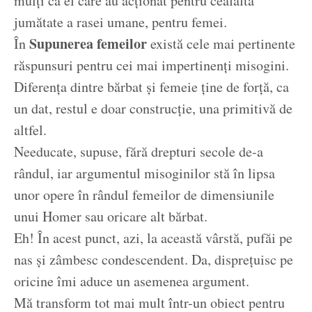
mulți ca el care au acționat pentru cealaltă
jumătate a rasei umane, pentru femei.
Supunerea femeilor
În
există cele mai pertinente
răspunsuri pentru cei mai impertinenți misogini.
Diferența dintre bărbat și femeie ține de forță, ca
un dat, restul e doar construcție, una primitivă de
altfel.
Needucate, supuse, fără drepturi secole de-a
rândul, iar argumentul misoginilor stă în lipsa
unor opere în rândul femeilor de dimensiunile
unui Homer sau oricare alt bărbat.
Eh! În acest punct, azi, la această vârstă, pufăi pe
nas și zâmbesc condescendent. Da, disprețuisc pe
oricine îmi aduce un asemenea argument.
Mă transform tot mai mult într-un obiect pentru