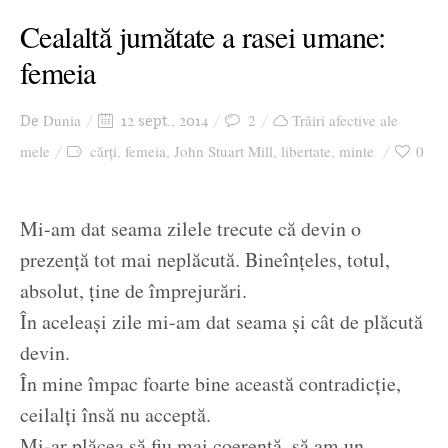
Cealaltă jumătate a rasei umane:
femeia
Dunia
2
Trăiri afective ale
De
12 sept., 2014
mele
cărți
femeia
John Stuart Mill
libertate
minte
0
,
,
,
,
Mi-am dat seama zilele trecute că devin o
prezență tot mai neplăcută. Bineînțeles, totul,
absolut, ține de împrejurări.
În aceleași zile mi-am dat seama și cât de plăcută
devin.
În mine împac foarte bine această contradicție,
ceilalți însă nu acceptă.
Mi-ar plăcea să fiu mai coerentă, să am un