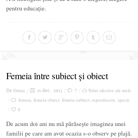
pentru educație.
Femeia între subiect și obiect
Dunia
7
Trăiri afective ale mele
De
11 dec., 2013
femeia
femeia-obiect
femeia-subiect
reproducere
specie
,
,
,
,
0
De acum doi ani nu mă părăsește imaginea unei
familii pe care am avut ocazia s-o observ pe plajă.