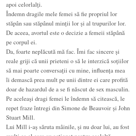
apoi celorlalți.
Îndemn dragile mele femei să fie propriul lor
stăpân sau stăpânul minții lor și al trupurilor lor.
De aceea, avortul este o decizie a femeii stăpână
pe corpul ei.
Da, foarte neplăcută mă fac. Îmi fac sincere și
reale griji că unii prieteni o să le interzică soțiilor
să mai poarte conversații cu mine, influența mea
îi demască prea mult pe unii dintre ei care profită
doar de hazardul de a se fi născut de sex masculin.
Pe aceleași dragi femei le îndemn să citească, le
repet fraze întregi din Simone de Beauvoir și John
Stuart Mill.
Lui Mill i-aș săruta mâinile, și nu doar lui, au fost