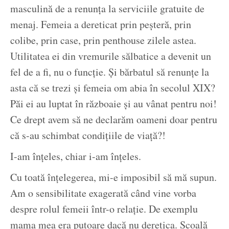
masculină de a renunța la serviciile gratuite de
menaj. Femeia a dereticat prin peșteră, prin
colibe, prin case, prin penthouse zilele astea.
Utilitatea ei din vremurile sălbatice a devenit un
fel de a fi, nu o funcție. Și bărbatul să renunțe la
asta că se trezi și femeia om abia în secolul XIX?
Păi ei au luptat în războaie și au vânat pentru noi!
Ce drept avem să ne declarăm oameni doar pentru
că s-au schimbat condițiile de viață?!
I-am înțeles, chiar i-am înțeles.
Cu toată înțelegerea, mi-e imposibil să mă supun.
Am o sensibilitate exagerată când vine vorba
despre rolul femeii într-o relație. De exemplu
mama mea era putoare dacă nu deretica. Scoală