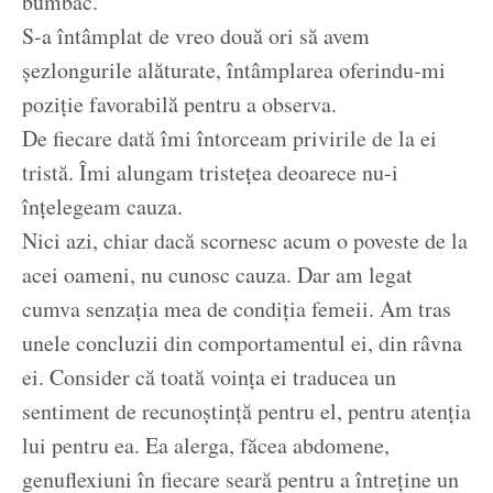
bumbac.
S-a întâmplat de vreo două ori să avem
șezlongurile alăturate, întâmplarea oferindu-mi
poziție favorabilă pentru a observa.
De fiecare dată îmi întorceam privirile de la ei
tristă. Îmi alungam tristețea deoarece nu-i
înțelegeam cauza.
Nici azi, chiar dacă scornesc acum o poveste de la
acei oameni, nu cunosc cauza. Dar am legat
cumva senzația mea de condiția femeii. Am tras
unele concluzii din comportamentul ei, din râvna
ei. Consider că toată voința ei traducea un
sentiment de recunoștință pentru el, pentru atenția
lui pentru ea. Ea alerga, făcea abdomene,
genuflexiuni în fiecare seară pentru a întreține un