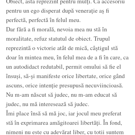
Obiect, asta reprezint pentru mulți. Ca accesoriu
pentru un ego disperat după venerație aș fi
perfectă, perfectă în felul meu.
Dar fără a fi morală, nevoia mea nu stă în
moralitate, refuz statutul de obiect. Trupul
reprezintă o victorie atât de mică, câștigul stă
doar în mintea meu, în felul mea de a fi în care, ca
un autodidact redutabil, permit omului să fie el
însuși, să-și manifeste orice libertate, orice gând
ascuns, orice intenție presupusă necuviincioasă.
Nu m-am născut să judec, nu m-am educat să
judec, nu mă interesează să judec.
Îmi place însă să mă joc, iar jocul meu preferat
stă în exprimarea amăgitoarei libertăți. În fond,
nimeni nu este cu adevărat liber, cu totii suntem