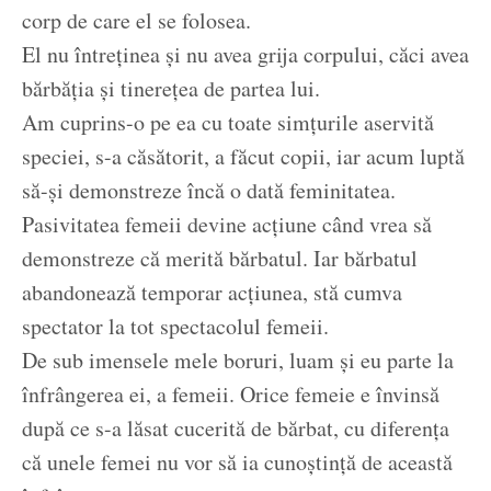
corp de care el se folosea.
El nu întreținea și nu avea grija corpului, căci avea
bărbăția și tinerețea de partea lui.
Am cuprins-o pe ea cu toate simțurile aservită
speciei, s-a căsătorit, a făcut copii, iar acum luptă
să-și demonstreze încă o dată feminitatea.
Pasivitatea femeii devine acțiune când vrea să
demonstreze că merită bărbatul. Iar bărbatul
abandonează temporar acțiunea, stă cumva
spectator la tot spectacolul femeii.
De sub imensele mele boruri, luam și eu parte la
înfrângerea ei, a femeii. Orice femeie e învinsă
după ce s-a lăsat cucerită de bărbat, cu diferența
că unele femei nu vor să ia cunoștință de această