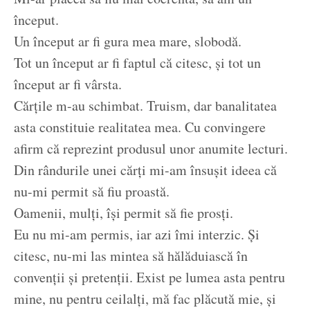
început.
Un început ar fi gura mea mare, slobodă.
Tot un început ar fi faptul că citesc, și tot un
început ar fi vârsta.
Cărțile m-au schimbat. Truism, dar banalitatea
asta constituie realitatea mea. Cu convingere
afirm că reprezint produsul unor anumite lecturi.
Din rândurile unei cărți mi-am însușit ideea că
nu-mi permit să fiu proastă.
Oamenii, mulți, își permit să fie prosți.
Eu nu mi-am permis, iar azi îmi interzic. Și
citesc, nu-mi las mintea să hălăduiască în
convenții și pretenții. Exist pe lumea asta pentru
mine, nu pentru ceilalți, mă fac plăcută mie, și