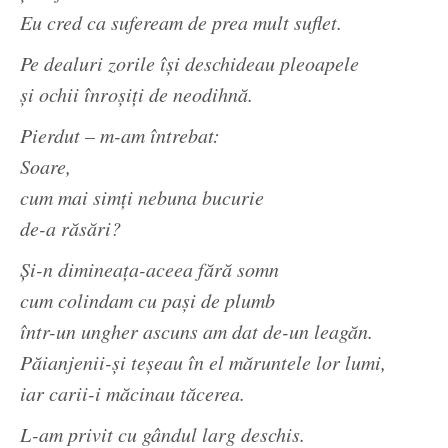
Eu cred ca sufeream de prea mult suflet.
Pe dealuri zorile își deschideau pleoapele
și ochii înroșiți de neodihnă.
Pierdut – m-am întrebat:
Soare,
cum mai simți nebuna bucurie
de-a răsări?
Și-n dimineața-aceea fără somn
cum colindam cu pași de plumb
într-un ungher ascuns am dat de-un leagăn.
Păianjenii-și teșeau în el măruntele lor lumi,
iar carii-i măcinau tăcerea.
L-am privit cu gândul larg deschis.