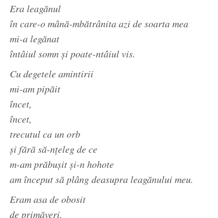
Era leagănul
în care-o mână-mbătrânita azi de soarta mea
mi-a legănat
întâiul somn și poate-ntâiul vis.
Cu degetele amintirii
mi-am pipăit
încet,
încet,
trecutul ca un orb
și fără să-nțeleg de ce
m-am prăbușit și-n hohote
am început să plâng deasupra leagănului meu.
Eram asa de obosit
de primăveri,