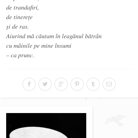
de trandafiri,
de tinerețe
și de ras.
Aiurind mă căutam în leagănul bătrân
cu mâinile pe mine însumi
– ca prunc.