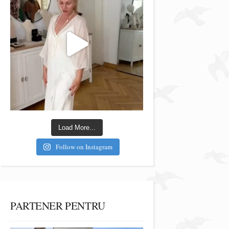
Load More...
Follow on Instagram
PARTENER PENTRU