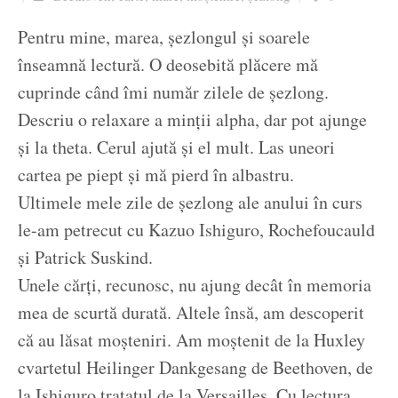
Ziua culorii
Pentru mine, marea, șezlongul și soarele
înseamnă lectură. O deosebită plăcere mă
cuprinde când îmi număr zilele de șezlong.
Descriu o relaxare a minții alpha, dar pot ajunge
și la theta. Cerul ajută și el mult. Las uneori
cartea pe piept și mă pierd în albastru.
Ultimele mele zile de șezlong ale anului în curs
le-am petrecut cu Kazuo Ishiguro, Rochefoucauld
și Patrick Suskind.
Unele cărți, recunosc, nu ajung decât în memoria
mea de scurtă durată. Altele însă, am descoperit
că au lăsat moșteniri. Am moștenit de la Huxley
cvartetul Heilinger Dankgesang de Beethoven, de
la Ishiguro tratatul de la Versailles. Cu lectura