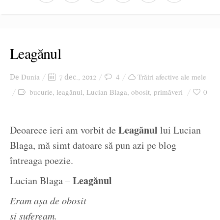
Leagănul
Dunia
4
Trăiri afective ale mele
De
7 dec., 2012
bucurie
leagănul
Lucian Blaga
obosit
primăveri
0
,
,
,
,
Leagănul
Deoarece ieri am vorbit de
lui Lucian
Blaga, mă simt datoare să pun azi pe blog
întreaga poezie.
Leagănul
Lucian Blaga –
Eram așa de obosit
și sufeream.