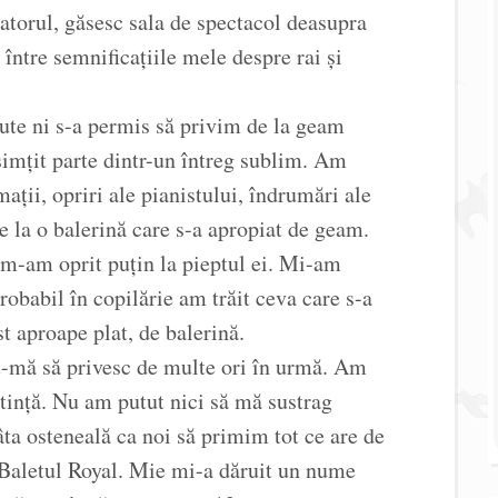
atorul, găsesc sala de spectacol deasupra
între semnificațiile mele despre rai și
ute ni s-a permis să privim de la geam
imțit parte dintr-un întreg sublim. Am
ații, opriri ale pianistului, îndrumări ale
 la o balerină care s-a apropiat de geam.
 m-am oprit puțin la pieptul ei. Mi-am
probabil în copilărie am trăit ceva care s-a
t aproape plat, de balerină.
-mă să privesc de multe ori în urmă. Am
utință. Nu am putut nici să mă sustrag
tâta osteneală ca noi să primim tot ce are de
i Baletul Royal. Mie mi-a dăruit un nume