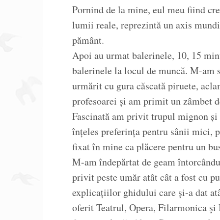
Pornind de la mine, eul meu fiind cre
lumii reale, reprezintă un axis mundi 
pământ.
Apoi au urmat balerinele, 10, 15 min
balerinele la locul de muncă. M-am s
urmărit cu gura căscată piruete, aclam
profesoarei și am primit un zâmbet de
Fascinată am privit trupul mignon și
înțeles preferința pentru sânii mici, 
fixat în mine ca plăcere pentru un bus
M-am îndepărtat de geam întorcându
privit peste umăr atât cât a fost cu p
explicațiilor ghidului care și-a dat a
oferit Teatrul, Opera, Filarmonica ș