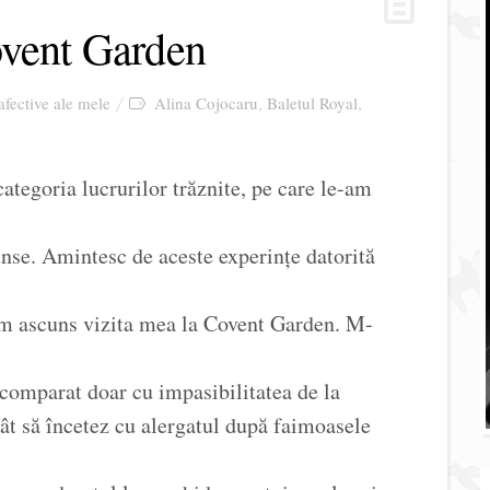
ovent Garden
 afective ale mele
Alina Cojocaru
Baletul Royal
,
,
ategoria lucrurilor trăznite, pe care le-am
cunse. Amintesc de aceste experințe datorită
m ascuns vizita mea la Covent Garden. M-
comparat doar cu impasibilitatea de la
t să încetez cu alergatul după faimoasele