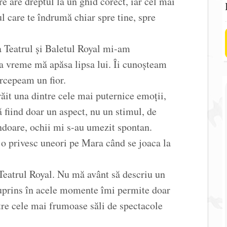
e are dreptul la un ghid corect, iar cel mai
ul care te îndrumă chiar spre tine, spre
a Teatrul și Baletul Royal mi-am
va vreme mă apăsa lipsa lui. Îi cunoșteam
rcepeam un fior.
răit una dintre cele mai puternice emoții,
ă fiind doar un aspect, nu un stimul, de
endoare, ochii mi s-au umezit spontan.
 privesc uneori pe Mara când se joaca la
 Teatrul Royal. Nu mă avânt să descriu un
 cuprins în acele momente îmi permite doar
ntre cele mai frumoase săli de spectacole