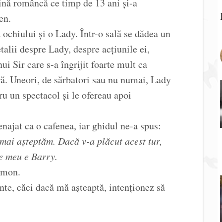
ină româncă ce timp de 13 ani și-a
en.
 ochiului și o Lady. Într-o sală se dădea un
etalii despre Lady, despre acțiunile ei,
ui Sir care s-a îngrijit foarte mult ca
ră. Uneori, de sărbatori sau nu numai, Lady
tru un spectacol și le ofereau apoi
enajat ca o cafenea, iar ghidul ne-a spus:
mai așteptăm. Dacă v-a plăcut acest tur,
e meu e Barry.
imon.
inte, căci dacă mă așteaptă, intenționez să