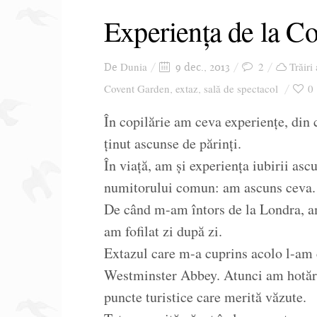
Experiența de la C
Dunia
2
Trăiri
De
9 dec., 2013
Covent Garden
extaz
sală de spectacol
0
,
,
În copilărie am ceva experiențe, din c
ținut ascunse de părinți.
În viață, am și experiența iubirii as
numitorului comun: am ascuns ceva.
De când m-am întors de la Londra, a
am fofilat zi după zi.
Extazul care m-a cuprins acolo l-am 
Westminster Abbey. Atunci am hotărâ
puncte turistice care merită văzute.