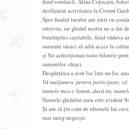
fiind româncă: Alina Cojocaru, baler
desfășurat activitatea la Covent Gard
Spre finalul turului am zărit cu coada
interviu, iar ghidul nostru ne-a dat d
bineînțeles caritabile, fiind văduva un
oamenii săraci să aibă acces la cultu
și Sir achiziționau toate biletele pen
oamenilor săraci.
Despărțirea a avut loc într-un loc am
Vă mulțumesc pentru participare, vă 
numele meu e Simon, dacă nu, numel
Numele ghidului meu este evident S
Și am să țin cont de ultimele lui cuv
mai merg negreșit.