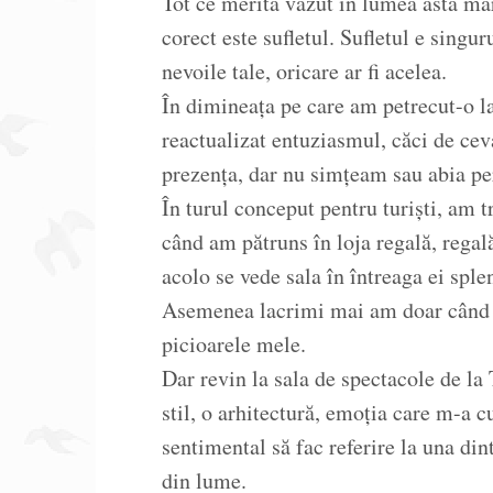
Tot ce merită văzut în lumea asta mar
corect este sufletul. Sufletul e singur
nevoile tale, oricare ar fi acelea.
În dimineața pe care am petrecut-o l
reactualizat entuziasmul, căci de ce
prezența, dar nu simțeam sau abia pe
În turul conceput pentru turiști, am t
când am pătruns în loja regală, regal
acolo se vede sala în întreaga ei spl
Asemenea lacrimi mai am doar când o
picioarele mele.
Dar revin la sala de spectacole de la
stil, o arhitectură, emoția care m-a
sentimental să fac referire la una di
din lume.