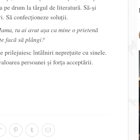
 pe drum la târgul de literatură. Să-și
i. Să confecționeze soluții.
ama, tu ai avut așa ca mine o prietenă
te facă să plângi?
e prilejuiesc întâlniri neprețuite cu sinele.
aloarea persoanei și forța acceptării.