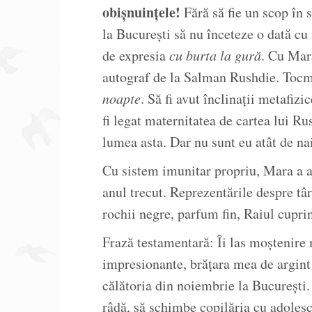
obișnuințele!
Fără să fie un scop în 
la București să nu înceteze o dată cu
de expresia
cu burta la gură
. Cu Mar
autograf de la Salman Rushdie. Toc
noapte
. Să fi avut înclinații metafiz
fi legat maternitatea de cartea lui Ru
lumea asta. Dar nu sunt eu atât de na
Cu sistem imunitar propriu, Mara a 
anul trecut. Reprezentările despre târ
rochii negre, parfum fin, Raiul cuprin
Frază testamentară: Îi las moștenire m
impresionante, brățara mea de argint 
călătoria din noiembrie la București. S
râdă, să schimbe copilăria cu adolesc