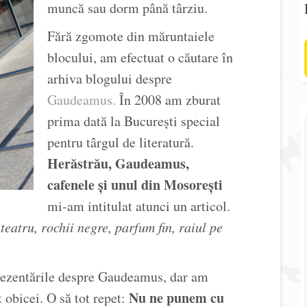
muncă sau dorm până târziu.
Fără zgomote din măruntaiele
blocului, am efectuat o căutare în
arhiva blogului despre
Gaudeamus.
În 2008 am zburat
prima dată la București special
pentru târgul de literatură.
Herăstrău, Gaudeamus,
cafenele și unul din Mosorești
mi-am intitulat atunci un articol.
 teatru, rochii negre, parfum fin, raiul pe
rezentările despre Gaudeamus, dar am
Nu ne punem cu
 obicei. O să tot repet: