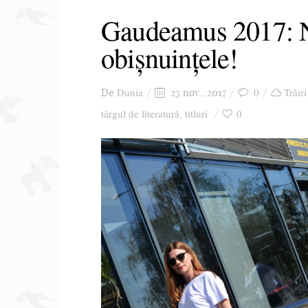
Gaudeamus 2017: 
obișnuințele!
Dunia
0
Trăiri
De
23 nov., 2017
târgul de literatură
titluri
0
,