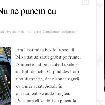
Nu ne punem cu
 afective ale mele
carte
Gaudeamus
obișnuințe
,
,
,
Am lăsat mica bestie la școală.
Mi-a dat un sărut grăbit pe frunte.
A intenționat pe frunte, buzele s-
au lipit de ochi. Clipind des i-am
urat distracție, dar nu sunt sigură
că a mai auzit. Acasă, în
apartament, se aude liniștea.
Presupun că vecinii au plecat la