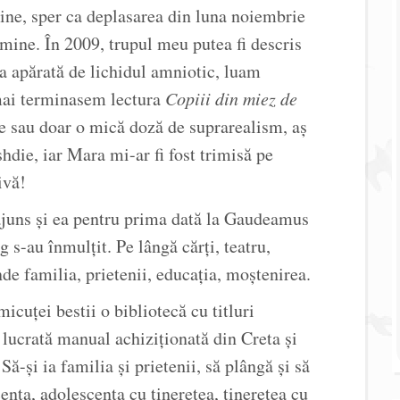
sine, sper ca deplasarea din luna noiembrie
 mine. În 2009, trupul meu putea fi descris
a apărată de lichidul amniotic, luam
mai terminasem lectura
Copiii din miez de
ice sau doar o mică doză de suprarealism, aș
shdie, iar Mara mi-ar fi fost trimisă pe
ivă!
ajuns și ea pentru prima dată la Gaudeamus
g s-au înmulțit. Pe lângă cărți, teatru,
de familia, prietenii, educația, moștenirea.
icuței bestii o bibliotecă cu titluri
lucrată manual achiziționată din Creta și
ă-și ia familia și prietenii, să plângă și să
ența, adolescența cu tinerețea, tinerețea cu