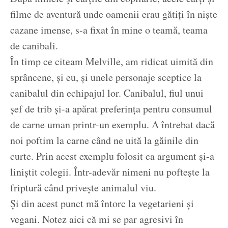
filme de aventură unde oamenii erau gătiți în niște
cazane imense, s-a fixat în mine o teamă, teama
de canibali.
În timp ce citeam Melville, am ridicat uimită din
sprâncene, și eu, și unele personaje sceptice la
canibalul din echipajul lor. Canibalul, fiul unui
șef de trib și-a apărat preferința pentru consumul
de carne uman printr-un exemplu. A întrebat dacă
noi poftim la carne când ne uită la găinile din
curte. Prin acest exemplu folosit ca argument și-a
liniștit colegii. Într-adevăr nimeni nu poftește la
friptură când privește animalul viu.
Și din acest punct mă întorc la vegetarieni și
vegani. Notez aici că mi se par agresivi în