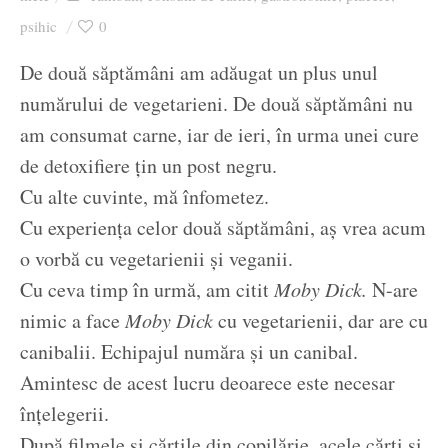
Ziua culorii
psihic
0
De două săptămâni am adăugat un plus unul
numărului de vegetarieni. De două săptămâni nu
am consumat carne, iar de ieri, în urma unei cure
de detoxifiere țin un post negru.
Cu alte cuvinte, mă înfometez.
Cu experiența celor două săptămâni, aș vrea acum
o vorbă cu vegetarienii și veganii.
Cu ceva timp în urmă, am citit
Moby Dick.
N-are
nimic a face
Moby Dick
cu vegetarienii, dar are cu
canibalii. Echipajul număra și un canibal.
Amintesc de acest lucru deoarece este necesar
înțelegerii.
După filmele și cărțile din copilărie, acele cărți și