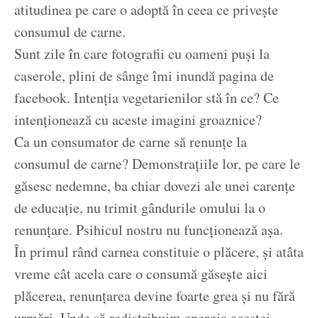
atitudinea pe care o adoptă în ceea ce privește
consumul de carne.
Sunt zile în care fotografii cu oameni puși la
caserole, plini de sânge îmi inundă pagina de
facebook. Intenția vegetarienilor stă în ce? Ce
intenționează cu aceste imagini groaznice?
Ca un consumator de carne să renunțe la
consumul de carne? Demonstrațiile lor, pe care le
găsesc nedemne, ba chiar dovezi ale unei carențe
de educație, nu trimit gândurile omului la o
renunțare. Psihicul nostru nu funcționează așa.
În primul rând carnea constituie o plăcere, și atâta
vreme cât acela care o consumă găsește aici
plăcerea, renunțarea devine foarte grea și nu fără
urmări. Unde să redistribuim energia acestei