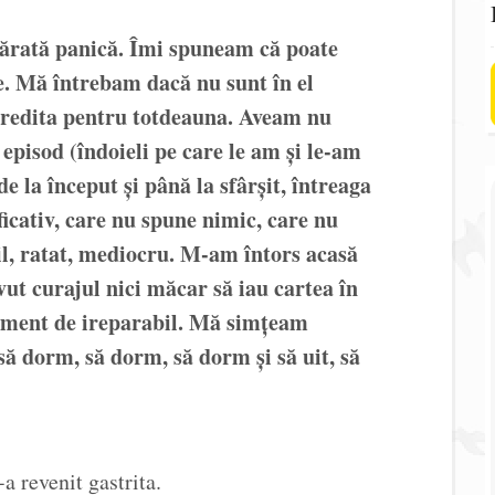
ărată panică. Îmi spuneam că poate
te. Mă întrebam dacă nu sunt în el
scredita pentru totdeauna. Aveam nu
 episod (îndoieli pe care le am și le-am
de la început și până la sfârșit, întreaga
ficativ, care nu spune nimic, care nu
til, ratat, mediocru. M-am întors acasă
ut curajul nici măcar să iau cartea în
iment de ireparabil. Mă simțeam
să dorm, să dorm, să dorm și să uit, să
a revenit gastrita.