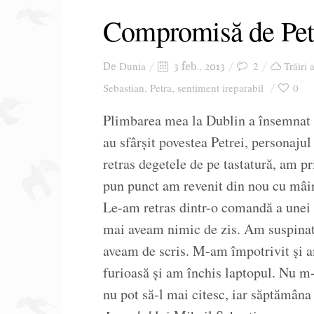
Compromisă de Pet
Dunia
2
Trăiri 
De
3 feb., 2013
Sebastian
Petra
sentiment ireparabil
0
,
,
Plimbarea mea la Dublin a însemnat și
au sfârșit povestea Petrei, personaj
retras degetele de pe tastatură, am p
pun punct am revenit din nou cu mâin
Le-am retras dintr-o comandă a unei 
mai aveam nimic de zis. Am suspinat
aveam de scris. M-am împotrivit și a
furioasă și am închis laptopul. Nu m
nu pot să-l mai citesc, iar săptămâna