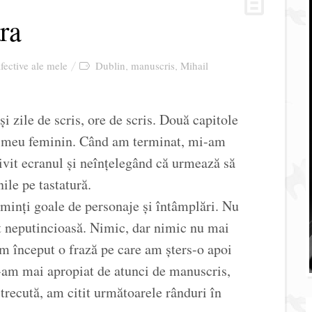
ra
afective ale mele
Dublin
manuscris
Mihail
,
,
 zile de scris, ore de scris. Două capitole
ul meu feminin. Când am terminat, mi-am
rivit ecranul și neînțelegând că urmează să
ile pe tastatură.
minți goale de personaje și întâmplări. Nu
 neputincioasă. Nimic, dar nimic nu mai
m început o frază pe care am șters-o apoi
-am mai apropiat de atunci de manuscris,
 trecută, am citit următoarele rânduri în