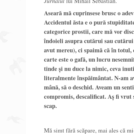
Jurnalul
lui Mihail Sebastian.
Aseară mă cuprinsese brusc o adev
Accidentul ăsta e o pură stupidita
categorice prostii, care mă vor di
îndoieli asupra cutărui sau cutărui
avut mereu), ci spaimă că în totul, 
carte este o gafă, un lucru nesemni
tinde și nu duce la nimic, ceva inu
literalmente înspăimântat. N-am av
mână, să o deschid. Aveam un sent
compromis, descalificat. Aș fi vrut 
scap.
Mă simt fără scăpare, mai ales că mi-