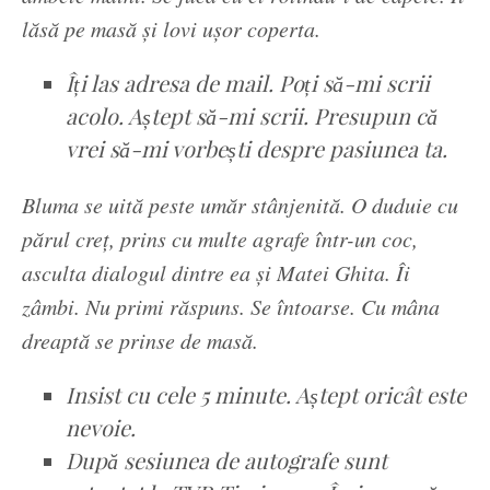
lăsă pe masă și lovi ușor coperta.
Îți las adresa de mail. Poți să-mi scrii
acolo. Aștept să-mi scrii. Presupun că
vrei să-mi vorbești despre pasiunea ta.
Bluma se uită peste umăr stânjenită. O duduie cu
părul creț, prins cu multe agrafe într-un coc,
asculta dialogul dintre ea și Matei Ghita. Îi
zâmbi. Nu primi răspuns. Se întoarse. Cu mâna
dreaptă se prinse de masă.
Insist cu cele 5 minute. Aștept oricât este
nevoie.
După sesiunea de autografe sunt