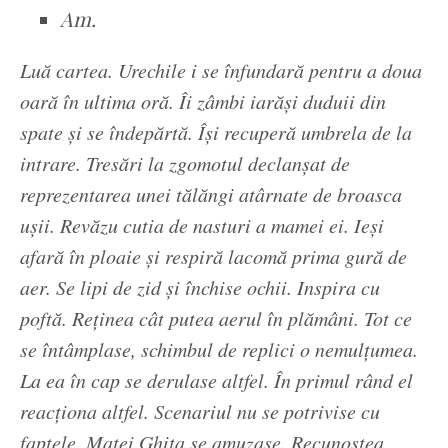
Am.
Luă cartea. Urechile i se înfundară pentru a doua
oară în ultima oră. Îi zâmbi iarăși duduii din
spate și se îndepărtă. Își recuperă umbrela de la
intrare. Tresări la zgomotul declanșat de
reprezentarea unei tălăngi atârnate de broasca
ușii. Revăzu cutia de nasturi a mamei ei. Ieși
afară în ploaie și respiră lacomă prima gură de
aer. Se lipi de zid și închise ochii. Inspira cu
poftă. Reținea cât putea aerul în plămâni. Tot ce
se întâmplase, schimbul de replici o nemulțumea.
La ea în cap se derulase altfel. În primul rând el
reacționa altfel. Scenariul nu se potrivise cu
faptele. Matei Ghita se amuzase. Recunoștea