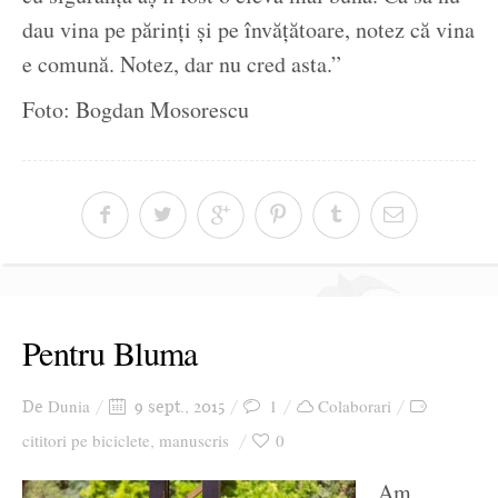
dau vina pe părinți și pe învățătoare, notez că vina
e comună. Notez, dar nu cred asta.”
Foto: Bogdan Mosorescu
Pentru Bluma
Dunia
1
Colaborari
De
9 sept., 2015
cititori pe biciclete
manuscris
0
,
Am