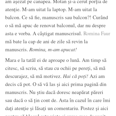
am așezat pe canapea. Motan și-a cerut porția de
atenție. M-am uitat la laptop. M-am uitat la
balcon. Ce să fie, manuscris sau balcon?! Curând
o să mă apuc de renovat balconul, dar nu despre
asta e vorba. A câștigat manuscrisul.
Romina Faur
mă bate la cap de ani de zile să revin la
manuscris.
Romina, m-am apucat!
Mara e la tatăl ei de aproape o lună. Am timp să
citesc, să scriu, să stau cu ochii pe pereți, să mă
descurajez, să mă motivez.
Hai că poți!
Azi am
decis că pot. O să vă las și aici prima pagină din
manuscris. Nu știu dacă doresc neapărat păreri
sau dacă o să țin cont de. Asta în cazul în care îmi
dați atenție și lăsați un comentariu. Postez și aici