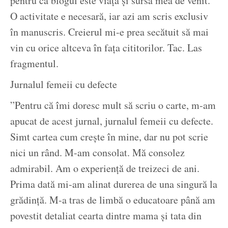
pentru că blogul este viața și sursa mea de venit.
O activitate e necesară, iar azi am scris exclusiv
în manuscris. Creierul mi-e prea secătuit să mai
vin cu orice altceva în fața cititorilor. Tac. Las
fragmentul.
Jurnalul femeii cu defecte
”Pentru că îmi doresc mult să scriu o carte, m-am
apucat de acest jurnal, jurnalul femeii cu defecte.
Simt cartea cum crește în mine, dar nu pot scrie
nici un rând. M-am consolat. Mă consolez
admirabil. Am o experiență de treizeci de ani.
Prima dată mi-am alinat durerea de una singură la
grădință. M-a tras de limbă o educatoare până am
povestit detaliat cearta dintre mama și tata din