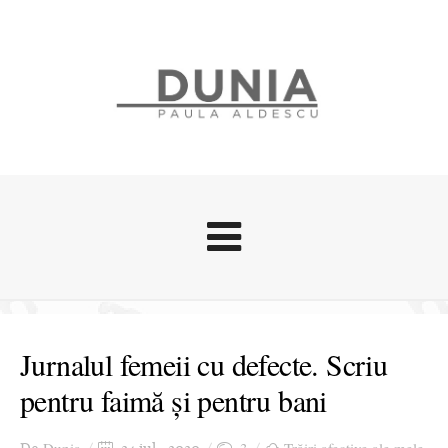
Evenimente
Stari afective
Jurnalul femeii cu defecte. Scriu
Zice Dunia
pentru faimă și pentru bani
Călătorii
Cursuri povestite