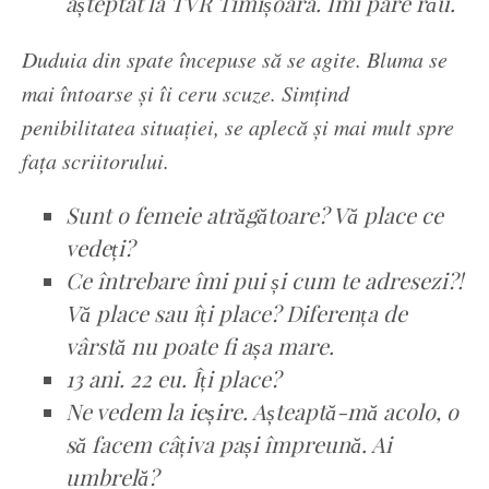
așteptat la TVR Timișoara. Îmi pare rău.
Duduia din spate începuse să se agite. Bluma se
mai întoarse și îi ceru scuze. Simțind
penibilitatea situației, se aplecă și mai mult spre
fața scriitorului.
Sunt o femeie atrăgătoare? Vă place ce
vedeți?
Ce întrebare îmi pui și cum te adresezi?!
Vă place sau îți place? Diferența de
vârstă nu poate fi așa mare.
13 ani. 22 eu. Îți place?
Ne vedem la ieșire. Așteaptă-mă acolo, o
să facem câțiva pași împreună. Ai
umbrelă?