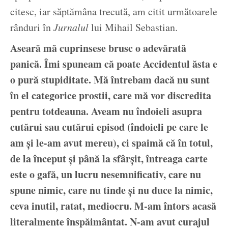
citesc, iar săptămâna trecută, am citit următoarele
rânduri în
Jurnalul
lui Mihail Sebastian.
Aseară mă cuprinsese brusc o adevărată
panică. Îmi spuneam că poate Accidentul ăsta e
o pură stupiditate. Mă întrebam dacă nu sunt
în el categorice prostii, care mă vor discredita
pentru totdeauna. Aveam nu îndoieli asupra
cutărui sau cutărui episod (îndoieli pe care le
am și le-am avut mereu), ci spaimă că în totul,
de la început și până la sfârșit, întreaga carte
este o gafă, un lucru nesemnificativ, care nu
spune nimic, care nu tinde și nu duce la nimic,
ceva inutil, ratat, mediocru. M-am întors acasă
literalmente înspăimântat. N-am avut curajul