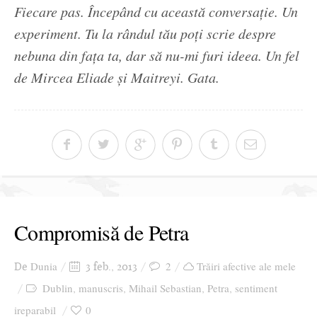
Fiecare pas. Începând cu această conversație. Un
experiment. Tu la rândul tău poți scrie despre
nebuna din fața ta, dar să nu-mi furi ideea. Un fel
de Mircea Eliade și Maitreyi. Gata.
Compromisă de Petra
Dunia
2
Trăiri afective ale mele
De
3 feb., 2013
Dublin
manuscris
Mihail Sebastian
Petra
sentiment
,
,
,
,
ireparabil
0