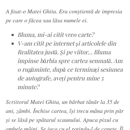
A fixat-o Matei Ghita. Era conștientă de impresia
pe care o făcea sau lăsa numele ei.
Bluma, mi-ai citit vreo carte?
V-am citit pe internet și articolele din
Realitatea justă. Și pe viitor… Bluma
împinse bărbia spre cartea semnată. Am
o rugăminte, după ce terminați sesiunea
de autografe, aveți pentru mine 5
minute?
Scriitorul Matei Ghita, un bărbat tânăr la 35 de
ani, zâmbi. Închise cartea, își trecu mâna prin păr
și se lăsă pe spătarul scaunului. Apuca pixul cu
ambele mâini. Se juca cu el rotindu-l de capete. Îl