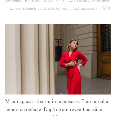
Dunia
3
Trăiri afective ale mele
De
24 iul., 2020
Ziua culorii
elevă
femeie cu defecte
fofilare
jurnal
manuscris
0
,
,
,
,
M-am apucat să scriu în manuscris. E un jurnal al
femeii cu defecte. După ce am revenit acasă, m-