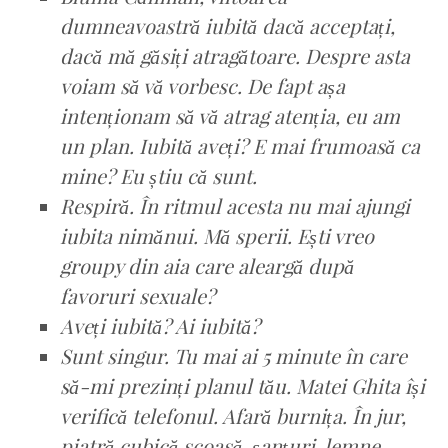
dumneavoastră iubită dacă acceptați,
dacă mă găsiți atragătoare. Despre asta
voiam să vă vorbesc. De fapt așa
intenționam să vă atrag atenția, eu am
un plan. Iubită aveți? E mai frumoasă ca
mine? Eu știu că sunt.
Respiră. În ritmul acesta nu mai ajungi
iubita nimănui. Mă sperii. Ești vreo
groupy din aia care aleargă după
favoruri sexuale?
Aveți iubită? Ai iubită?
Sunt singur. Tu mai ai 5 minute în care
să-mi prezinți planul tău. Matei Ghita își
verifică telefonul. Afară burnița. În jur,
piatră cubică scoasă, șanțuri, lemne,