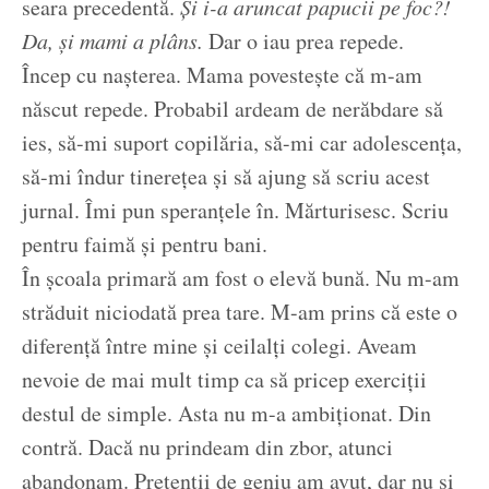
seara precedentă.
Și i-a aruncat papucii pe foc?!
Da, și mami a plâns.
Dar o iau prea repede.
Încep cu nașterea. Mama povestește că m-am
născut repede. Probabil ardeam de nerăbdare să
ies, să-mi suport copilăria, să-mi car adolescența,
să-mi îndur tinerețea și să ajung să scriu acest
jurnal. Îmi pun speranțele în. Mărturisesc. Scriu
pentru faimă și pentru bani.
În școala primară am fost o elevă bună. Nu m-am
străduit niciodată prea tare. M-am prins că este o
diferență între mine și ceilalți colegi. Aveam
nevoie de mai mult timp ca să pricep exerciții
destul de simple. Asta nu m-a ambiționat. Din
contră. Dacă nu prindeam din zbor, atunci
abandonam. Pretenții de geniu am avut, dar nu și