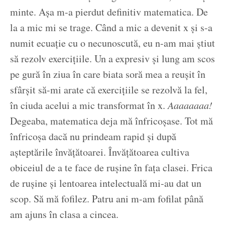
minte. Așa m-a pierdut definitiv matematica. De
la a mic mi se trage. Când a mic a devenit x și s-a
numit ecuație cu o necunoscută, eu n-am mai știut
să rezolv exercițiile. Un a expresiv și lung am scos
pe gură în ziua în care biata soră mea a reușit în
sfârșit să-mi arate că exercițiile se rezolvă la fel,
în ciuda acelui a mic transformat în x.
Aaaaaaaa!
Degeaba, matematica deja mă înfricoșase. Tot mă
înfricoșa dacă nu prindeam rapid și după
așteptările învățătoarei. Învățătoarea cultiva
obiceiul de a te face de rușine în fața clasei. Frica
de rușine și lentoarea intelectuală mi-au dat un
scop. Să mă fofilez. Patru ani m-am fofilat până
am ajuns în clasa a cincea.