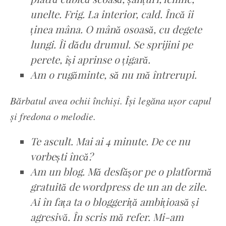
unelte. Frig. La interior, cald. Încă îi
ținea mâna. O mână osoasă, cu degete
lungi. Îi dădu drumul. Se sprijini pe
perete, își aprinse o țigară.
Am o rugăminte, să nu mă întrerupi.
Bărbatul avea ochii închiși. Își legăna ușor capul
și fredona o melodie.
Te ascult. Mai ai 4 minute. De ce nu
vorbești încă?
Am un blog. Mă desfășor pe o platformă
gratuită de wordpress de un an de zile.
Ai în fața ta o bloggeriță ambițioasă și
agresivă. În scris mă refer. Mi-am