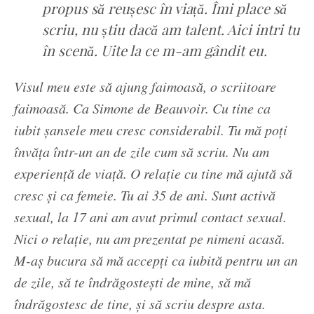
propus să reușesc în viață. Îmi place să
scriu, nu știu dacă am talent. Aici intri tu
în scenă. Uite la ce m-am gândit eu.
Visul meu este să ajung faimoasă, o scriitoare
faimoasă. Ca Simone de Beauvoir. Cu tine ca
iubit șansele meu cresc considerabil. Tu mă poți
învăța într-un an de zile cum să scriu. Nu am
experiență de viață. O relație cu tine mă ajută să
cresc și ca femeie. Tu ai 35 de ani. Sunt activă
sexual, la 17 ani am avut primul contact sexual.
Nici o relație, nu am prezentat pe nimeni acasă.
M-aș bucura să mă accepți ca iubită pentru un an
de zile, să te îndrăgostești de mine, să mă
îndrăgostesc de tine, și să scriu despre asta.