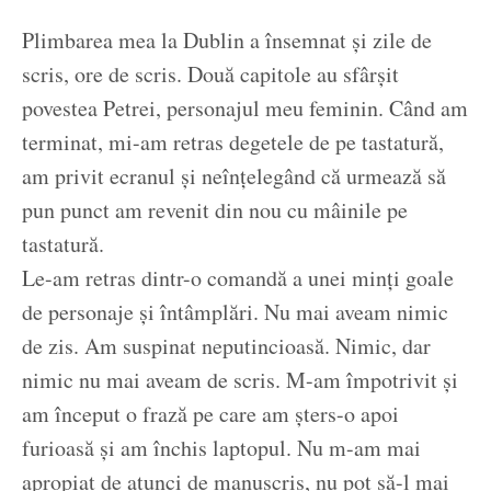
Plimbarea mea la Dublin a însemnat și zile de
scris, ore de scris. Două capitole au sfârșit
povestea Petrei, personajul meu feminin. Când am
terminat, mi-am retras degetele de pe tastatură,
am privit ecranul și neînțelegând că urmează să
pun punct am revenit din nou cu mâinile pe
tastatură.
Le-am retras dintr-o comandă a unei minți goale
de personaje și întâmplări. Nu mai aveam nimic
de zis. Am suspinat neputincioasă. Nimic, dar
nimic nu mai aveam de scris. M-am împotrivit și
am început o frază pe care am șters-o apoi
furioasă și am închis laptopul. Nu m-am mai
apropiat de atunci de manuscris, nu pot să-l mai