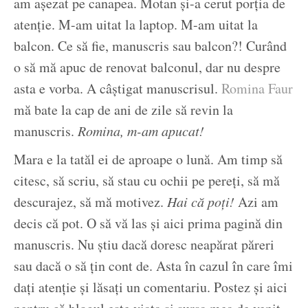
am așezat pe canapea. Motan și-a cerut porția de
atenție. M-am uitat la laptop. M-am uitat la
balcon. Ce să fie, manuscris sau balcon?! Curând
o să mă apuc de renovat balconul, dar nu despre
asta e vorba. A câștigat manuscrisul.
Romina Faur
mă bate la cap de ani de zile să revin la
manuscris.
Romina, m-am apucat!
Mara e la tatăl ei de aproape o lună. Am timp să
citesc, să scriu, să stau cu ochii pe pereți, să mă
descurajez, să mă motivez.
Hai că poți!
Azi am
decis că pot. O să vă las și aici prima pagină din
manuscris. Nu știu dacă doresc neapărat păreri
sau dacă o să țin cont de. Asta în cazul în care îmi
dați atenție și lăsați un comentariu. Postez și aici