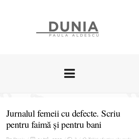
Evenimente
Stari afective
Jurnalul femeii cu defecte. Scriu
Zice Dunia
pentru faimă și pentru bani
Călătorii
Cursuri povestite