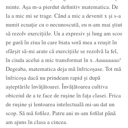
minte. Așa m-a pierdut definitiv matematica. De
la a mic mi se trage. Când a mic a devenit x și s-a
numit ecuație cu o necunoscută, eu n-am mai știut
să rezolv exercițiile. Un a expresiv și lung am scos
pe gură în ziua în care biata soră mea a reușit în
sfârșit să-mi arate că exercițiile se rezolvă la fel,
în ciuda acelui a mic transformat în x.
Aaaaaaaa!
Degeaba, matematica deja mă înfricoșase. Tot mă
înfricoșa dacă nu prindeam rapid și după
așteptările învățătoarei. Învățătoarea cultiva
obiceiul de a te face de rușine în fața clasei. Frica
de rușine și lentoarea intelectuală mi-au dat un
scop. Să mă fofilez. Patru ani m-am fofilat până
am ajuns în clasa a cincea.