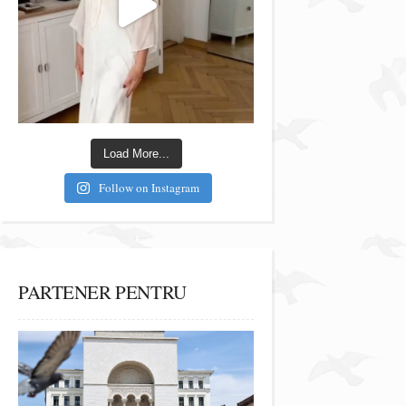
Load More...
Follow on Instagram
PARTENER PENTRU