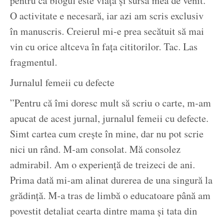
pentru că blogul este viața și sursa mea de venit.
O activitate e necesară, iar azi am scris exclusiv
în manuscris. Creierul mi-e prea secătuit să mai
vin cu orice altceva în fața cititorilor. Tac. Las
fragmentul.
Jurnalul femeii cu defecte
”Pentru că îmi doresc mult să scriu o carte, m-am
apucat de acest jurnal, jurnalul femeii cu defecte.
Simt cartea cum crește în mine, dar nu pot scrie
nici un rând. M-am consolat. Mă consolez
admirabil. Am o experiență de treizeci de ani.
Prima dată mi-am alinat durerea de una singură la
grădință. M-a tras de limbă o educatoare până am
povestit detaliat cearta dintre mama și tata din