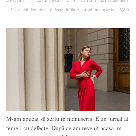
Dunia
3
Trăiri afective ale mele
De
24 iul., 2020
Ziua culorii
elevă
femeie cu defecte
fofilare
jurnal
manuscris
0
,
,
,
,
M-am apucat să scriu în manuscris. E un jurnal al
femeii cu defecte. După ce am revenit acasă, m-