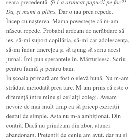
seara precedentă.
Și i-a aruncat papucii pe foc?!
Da, și mami a plâns.
Dar o iau prea repede.
Încep cu nașterea. Mama povestește că m-am
născut repede. Probabil ardeam de nerăbdare să
ies, să-mi suport copilăria, să-mi car adolescența,
să-mi îndur tinerețea și să ajung să scriu acest
jurnal. Îmi pun speranțele în. Mărturisesc. Scriu
pentru faimă și pentru bani.
În școala primară am fost o elevă bună. Nu m-am
străduit niciodată prea tare. M-am prins că este o
diferență între mine și ceilalți colegi. Aveam
nevoie de mai mult timp ca să pricep exerciții
destul de simple. Asta nu m-a ambiționat. Din
contră. Dacă nu prindeam din zbor, atunci
abandonam. Pretenții de geniu am avut, dar nu și