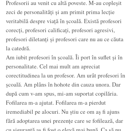
Profesorii au venit cu altă poveste. M-au copleșit
zeci de personalități și am primit prima lecție
veritabilă despre viață în școală. Există profesori
corecți, profesori calificați, profesori agresivi,
profesori diletanți și profesori care nu au ce căuta
la catedră.
Am iubit profesori în școală. Îi port în suflet și în
personalitate. Cel mai mult am apreciat
corectitudinea la un profesor. Am urât profesori în
școală. Am plâns în hohote din cauza unora. Dar
după cum v-am spus, mi-am suportat copilăria.
Fofilarea m-a ajutat. Fofilarea m-a pierdut
iremediabil pe alocuri. Nu știu ce om aș fi ajuns
fără adoptarea unei prezențe care se fofilează, dar
cu siguranță aș fi fost o elevă mai bună. Ca să nu