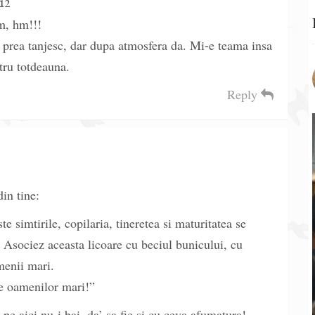
12
hm, hm!!!
prea tanjesc, dar dupa atmosfera da. Mi-e teama insa
tru totdeauna.
Reply
din tine:
e simtirile, copilaria, tineretea si maturitatea se
 Asociez aceasta licoare cu beciul bunicului, cu
menii mari.
le oamenilor mari!”
 pe aici nu-i bai, da’ sa fie si cu ceva afumatura!