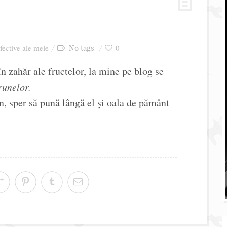
afective ale mele
0
No tags
n zahăr ale fructelor, la mine pe blog se
runelor.
, sper să pună lângă el și oala de pământ