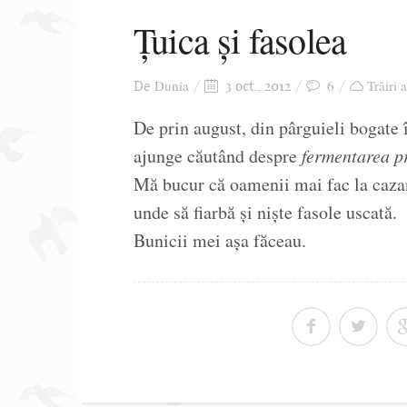
Țuica și fasolea
Dunia
6
Trăiri 
De
3 oct., 2012
De prin august, din pârguieli bogate î
ajunge căutând despre
fermentarea p
Mă bucur că oamenii mai fac la cazan
unde să fiarbă și niște fasole uscată.
Bunicii mei așa făceau.