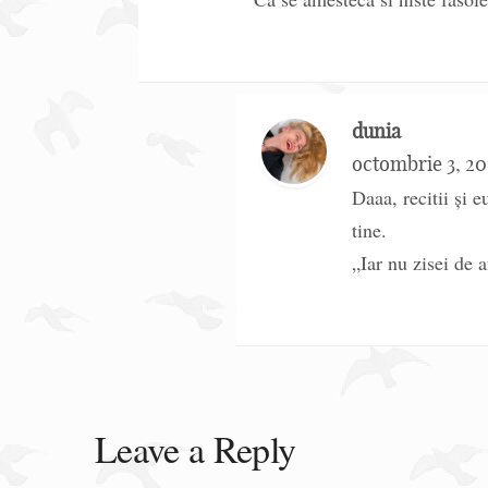
dunia
octombrie 3, 20
Daaa, recitii și e
tine.
„Iar nu zisei de 
Leave a Reply