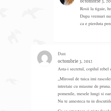
octombrie 3, 20
Rosii la tigaie, 
Dupa vremuri nu 
ca e pierduta pen
Dan
octombrie 3, 2012
Asta-i secretul, copilul rebel 
„Mirosul de tuica imi rascolest
intretaie cu miasme de pruna.
pomenile, mesele lungi si oa
Nu te amesteca tu in discutii
Ca se amesteca si niste fasole