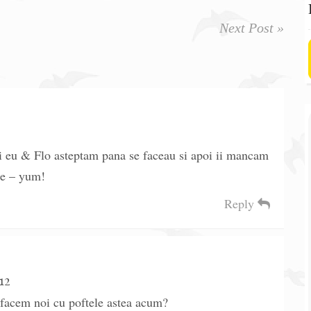
Next Post »
 si eu & Flo asteptam pana se faceau si apoi ii mancam
aie – yum!
Reply
12
 facem noi cu poftele astea acum?