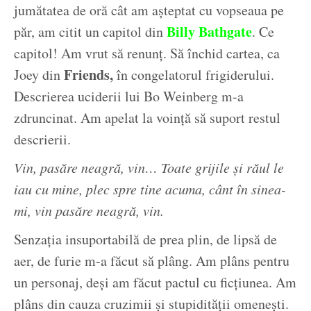
jumătatea de oră cât am așteptat cu vopseaua pe
Billy Bathgate
păr, am citit un capitol din
. Ce
capitol! Am vrut să renunț. Să închid cartea, ca
Friends,
Joey din
în congelatorul frigiderului.
Descrierea uciderii lui Bo Weinberg m-a
zdruncinat. Am apelat la voință să suport restul
descrierii.
Vin, pasăre neagră, vin… Toate grijile și răul le
iau cu mine, plec spre tine acuma, cânt în sinea-
mi, vin pasăre neagră, vin.
Senzația insuportabilă de prea plin, de lipsă de
aer, de furie m-a făcut să plâng. Am plâns pentru
un personaj, deși am făcut pactul cu ficțiunea. Am
plâns din cauza cruzimii și stupidității omenești.