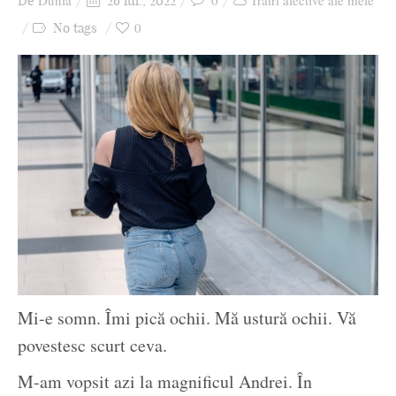
Dunia
0
Trăiri afective ale mele
De
26 iul., 2022
Ziua culorii
0
No tags
Mi-e somn. Îmi pică ochii. Mă ustură ochii. Vă
povestesc scurt ceva.
M-am vopsit azi la magnificul Andrei. În