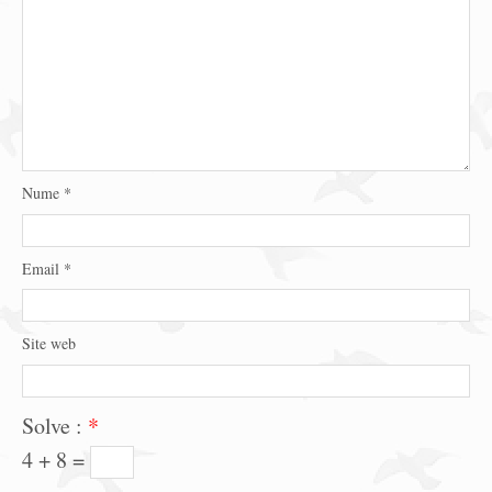
Nume
*
Email
*
Site web
Solve :
*
4 + 8 =