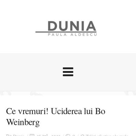
Evenimente
Stari afective
Ce vremuri! Uciderea lui Bo
Zice Dunia
Weinberg
Călătorii
Cursuri povestite