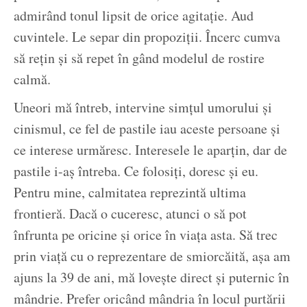
admirând tonul lipsit de orice agitație. Aud
cuvintele. Le separ din propoziții. Încerc cumva
să rețin și să repet în gând modelul de rostire
calmă.
Uneori mă întreb, intervine simțul umorului și
cinismul, ce fel de pastile iau aceste persoane și
ce interese urmăresc. Interesele le aparțin, dar de
pastile i-aș întreba. Ce folosiți, doresc și eu.
Pentru mine, calmitatea reprezintă ultima
frontieră. Dacă o cuceresc, atunci o să pot
înfrunta pe oricine și orice în viața asta. Să trec
prin viață cu o reprezentare de smiorcăită, așa am
ajuns la 39 de ani, mă lovește direct și puternic în
mândrie. Prefer oricând mândria în locul purtării