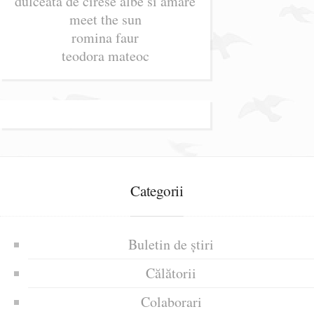
dulceata de cirese albe si amare
meet the sun
romina faur
teodora mateoc
Categorii
Buletin de știri
Călătorii
Colaborari