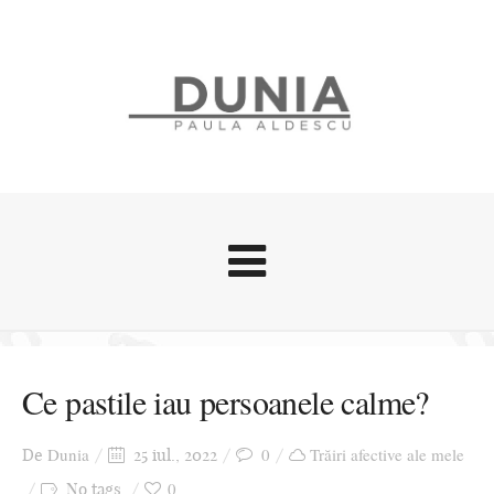
Evenimente
Stari afective
Ce pastile iau persoanele calme?
Zice Dunia
Călătorii
Dunia
0
Trăiri afective ale mele
De
25 iul., 2022
Cursuri povestite
0
No tags