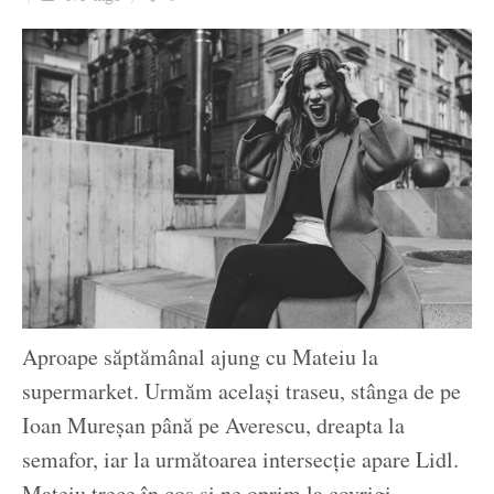
Ziua culorii
Aproape săptămânal ajung cu Mateiu la
supermarket. Urmăm același traseu, stânga de pe
Ioan Mureșan până pe Averescu, dreapta la
semafor, iar la următoarea intersecție apare Lidl.
Mateiu trece în coș și ne oprim la covrigi.