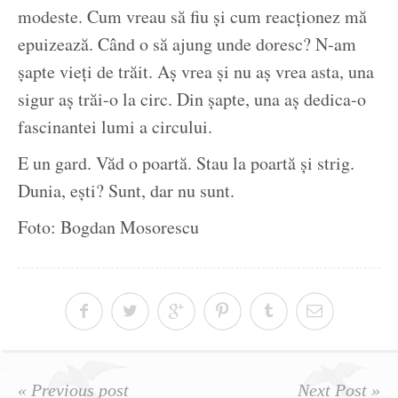
modeste. Cum vreau să fiu și cum reacționez mă
epuizează. Când o să ajung unde doresc? N-am
șapte vieți de trăit. Aș vrea și nu aș vrea asta, una
sigur aș trăi-o la circ. Din șapte, una aș dedica-o
fascinantei lumi a circului.
E un gard. Văd o poartă. Stau la poartă și strig.
Dunia, ești? Sunt, dar nu sunt.
Foto: Bogdan Mosorescu
« Previous post
Next Post »