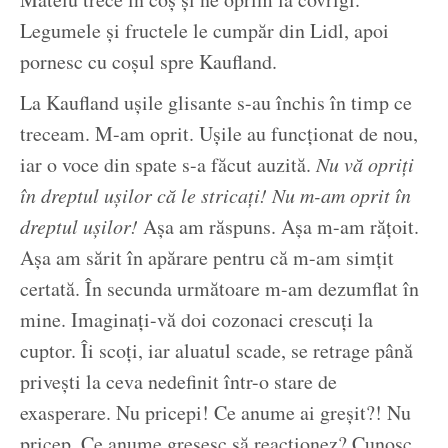
Legumele și fructele le cumpăr din Lidl, apoi
pornesc cu coșul spre Kaufland.
La Kaufland ușile glisante s-au închis în timp ce
treceam. M-am oprit. Ușile au funcționat de nou,
iar o voce din spate s-a făcut auzită.
Nu vă opriți
în dreptul ușilor că le stricați!
Nu m-am oprit în
dreptul ușilor!
Așa am răspuns. Așa m-am rățoit.
Așa am sărit în apărare pentru că m-am simțit
certată. În secunda următoare m-am dezumflat în
mine. Imaginați-vă doi cozonaci crescuți la
cuptor. Îi scoți, iar aluatul scade, se retrage până
privești la ceva nedefinit într-o stare de
exasperare. Nu pricepi! Ce anume ai greșit?! Nu
pricep. Ce anume greșesc să reacționez? Cunosc