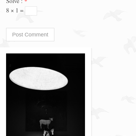
Solve :
*
8 × 1 =