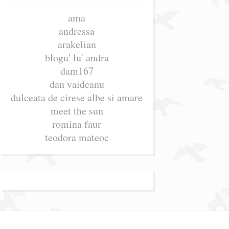
ama
andressa
arakelian
blogu' lu' andra
dam167
dan vaideanu
dulceata de cirese albe si amare
meet the sun
romina faur
teodora mateoc