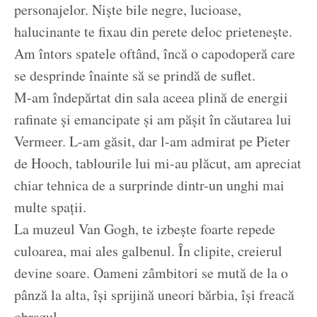
personajelor. Niște bile negre, lucioase,
halucinante te fixau din perete deloc prietenește.
Am întors spatele oftând, încă o capodoperă care
se desprinde înainte să se prindă de suflet.
M-am îndepărtat din sala aceea plină de energii
rafinate și emancipate și am pășit în căutarea lui
Vermeer. L-am găsit, dar l-am admirat pe Pieter
de Hooch, tablourile lui mi-au plăcut, am apreciat
chiar tehnica de a surprinde dintr-un unghi mai
multe spații.
La muzeul Van Gogh, te izbește foarte repede
culoarea, mai ales galbenul. În clipite, creierul
devine soare. Oameni zâmbitori se mută de la o
pânză la alta, își sprijină uneori bărbia, își freacă
obrazul.