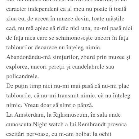
caracter independent ca al meu nu poate fi toată
ziua eu, de aceea în muzee devin, toate măștile
cad, nu mă aplec să ridic nici una, nu-mi pasă nici
de fața mea care se schimonosește uneori în fața
tablourilor deoarece nu înțeleg nimic.
Abandonându-mă simțurilor, zburd prin muzee și
explorez, uneori pereții și candelabrele sau
policandrele.
De puțin timp nici nu-mi mai pasă că nu-mi plac
tablourile, că nu-mi transmit nimic, că nu înțeleg
nimic. Vreau doar să simt o pânză.
La Amsterdam, la Rijksmuseum, în sala unde
cunoscuta Night watch a lui Rembrandt provoca
excitări nervoase, eu m-am holbat la ochii