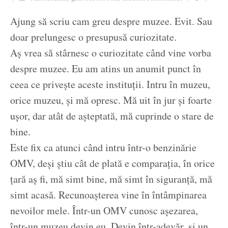
Ziua culorii
Ajung să scriu cam greu despre muzee. Evit. Sau
doar prelungesc o presupusă curiozitate.
Aș vrea să stârnesc o curiozitate când vine vorba
despre muzee. Eu am atins un anumit punct în
ceea ce privește aceste instituții. Intru în muzeu,
orice muzeu, și mă opresc. Mă uit în jur și foarte
ușor, dar atât de așteptată, mă cuprinde o stare de
bine.
Este fix ca atunci când intru într-o benzinărie
OMV, deși știu cât de plată e comparația, în orice
țară aș fi, mă simt bine, mă simt în siguranță, mă
simt acasă. Recunoașterea vine în întâmpinarea
nevoilor mele. Într-un OMV cunosc așezarea,
într-un muzeu devin eu. Devin într-adevăr, și un