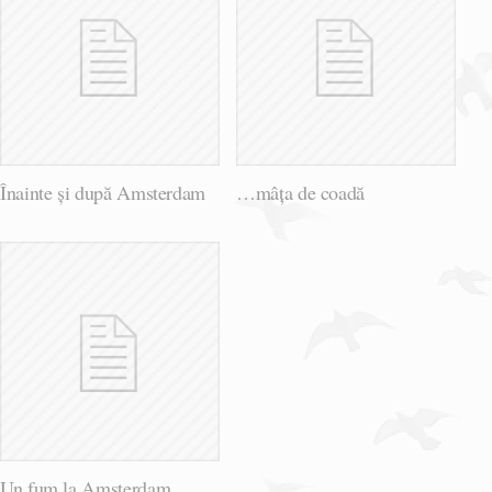
Înainte și după Amsterdam
…mâța de coadă
Un fum la Amsterdam