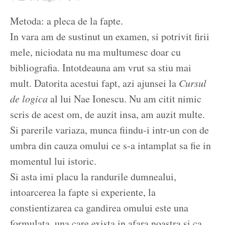
Ziua culorii
Metoda: a pleca de la fapte.
In vara am de sustinut un examen, si potrivit firii
mele, niciodata nu ma multumesc doar cu
bibliografia. Intotdeauna am vrut sa stiu mai
mult. Datorita acestui fapt, azi ajunsei la
Cursul
de logica
al lui Nae Ionescu. Nu am citit nimic
scris de acest om, de auzit insa, am auzit multe.
Si parerile variaza, munca fiindu-i intr-un con de
umbra din cauza omului ce s-a intamplat sa fie in
momentul lui istoric.
Si asta imi placu la randurile dumnealui,
intoarcerea la fapte si experiente, la
constientizarea ca gandirea omului este una
formulata, una care exista in afara noastra si ca