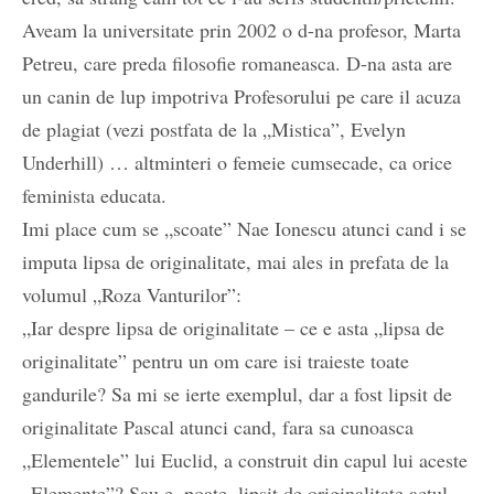
Aveam la universitate prin 2002 o d-na profesor, Marta
Petreu, care preda filosofie romaneasca. D-na asta are
un canin de lup impotriva Profesorului pe care il acuza
de plagiat (vezi postfata de la „Mistica”, Evelyn
Underhill) … altminteri o femeie cumsecade, ca orice
feminista educata.
Imi place cum se „scoate” Nae Ionescu atunci cand i se
imputa lipsa de originalitate, mai ales in prefata de la
volumul „Roza Vanturilor”:
„Iar despre lipsa de originalitate – ce e asta „lipsa de
originalitate” pentru un om care isi traieste toate
gandurile? Sa mi se ierte exemplul, dar a fost lipsit de
originalitate Pascal atunci cand, fara sa cunoasca
„Elementele” lui Euclid, a construit din capul lui aceste
„Elemente”? Sau e, poate, lipsit de originalitate actul