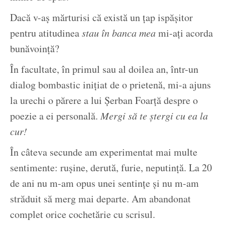
Dacă v-aş mărturisi că există un ţap ispăşitor
pentru atitudinea
stau în banca mea
mi-aţi acorda
bunăvoinţă?
În facultate, în primul sau al doilea an, într-un
dialog bombastic iniţiat de o prietenă, mi-a ajuns
la urechi o părere a lui Şerban Foarţă despre o
poezie a ei personală.
Mergi să te ştergi cu ea la
cur!
În câteva secunde am experimentat mai multe
sentimente: ruşine, derută, furie, neputinţă. La 20
de ani nu m-am opus unei sentinţe şi nu m-am
străduit să merg mai departe. Am abandonat
complet orice cochetărie cu scrisul.