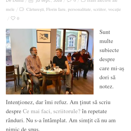
Dunia
0
Trăiri afective ale
De
30 sept., 2016
Ziua culorii
mele
Cărturești
Florin Iaru
personalitate
scriitor
vocație
,
,
,
,
0
Sunt
multe
subiecte
despre
care mi-aş
dori să
notez.
Intenţionez, dar îmi refuz. Am ţinut să scriu
despre
Ce mai faci, scriitorule?
în repetate
rânduri. Nu s-a întâmplat. Am simţit că nu am
nimic de spus.