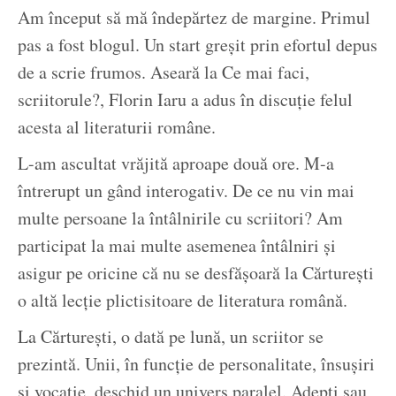
Am început să mă îndepărtez de margine. Primul
pas a fost blogul. Un start greşit prin efortul depus
de a scrie frumos. Aseară la Ce mai faci,
scriitorule?, Florin Iaru a adus în discuţie felul
acesta al literaturii române.
L-am ascultat vrăjită aproape două ore. M-a
întrerupt un gând interogativ. De ce nu vin mai
multe persoane la întâlnirile cu scriitori? Am
participat la mai multe asemenea întâlniri şi
asigur pe oricine că nu se desfăşoară la Cărtureşti
o altă lecţie plictisitoare de literatura română.
La Cărtureşti, o dată pe lună, un scriitor se
prezintă. Unii, în funcţie de personalitate, însuşiri
şi vocaţie, deschid un univers paralel. Adepţi sau