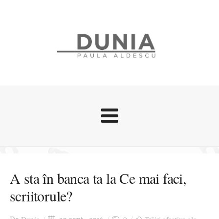
Evenimente
Stari afective
A sta în banca ta la Ce mai faci,
Zice Dunia
scriitorule?
Călătorii
Cursuri povestite