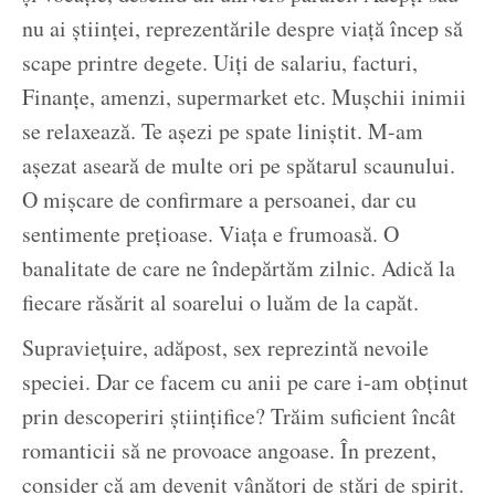
nu ai ştiinţei, reprezentările despre viaţă încep să
scape printre degete. Uiţi de salariu, facturi,
Finanţe, amenzi, supermarket etc. Muşchii inimii
se relaxează. Te aşezi pe spate liniştit. M-am
aşezat aseară de multe ori pe spătarul scaunului.
O mişcare de confirmare a persoanei, dar cu
sentimente preţioase. Viaţa e frumoasă. O
banalitate de care ne îndepărtăm zilnic. Adică la
fiecare răsărit al soarelui o luăm de la capăt.
Supravieţuire, adăpost, sex reprezintă nevoile
speciei. Dar ce facem cu anii pe care i-am obţinut
prin descoperiri ştiinţifice? Trăim suficient încât
romanticii să ne provoace angoase. În prezent,
consider că am devenit vânători de stări de spirit.