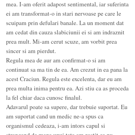
mea. I-am oferit adapost sentimental, iar suferinta
ei am transformat-o in stari nervoase pe care le
scuipam prin defulari banale. La un moment dat
am cedat din cauza slabiciunii ei si am indraznit
prea mult. Mi-am cerut scuze, am vorbit prea
sincer si am pierdut.
Regula mea de aur am confirmat-o si am
continuat sa ma tin de ea. Am crezut in ea pana la
acest Craciun. Regula este excelenta, dar eu am
prea multa inima pentru ea. Azi stiu ca as proceda
la fel chiar daca cunosc finalul.
Adavarul poate sa supere, dar trebuie suportat. Eu
am suportat cand un medic ne-a spus ca
organismul cedeaza, i-am intors capul si
strangand de mana unui tata am rostit ca nu