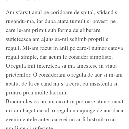
Ziua culorii
Am sfarsit anul pe coridoare de spital, sfidand si
rugandu-ma, iar dupa atata tumult si povesti pe
care le-am primit sub forma de eliberare
sufleteasca am ajuns sa-mi schimb propriile
reguli. Mi-am facut in anii pe care-i numar cateva
reguli simple, dar acum le consider simpliste.
O regula imi interzicea sa ma amestesc in viata
prietenilor. O consideram o regula de aur si m-am
abatut de la ea cand mi s-a cerut cu insistenta si
printre prea multe lacrimi.
Bineinteles ca nu am cazut in picioare atunci cand
mi-am bagat nasul, o regula nu ajunge de aur daca
evenimentele anterioare ei nu ar fi lustruit-o cu
umilinte si suferinte.