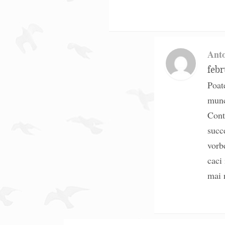
Ant
febr
Poat
munc
Cont
succ
vorb
caci 
mai 