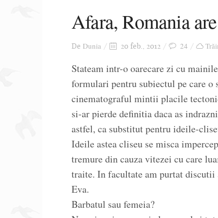
Afara, Romania are
Dunia
24
Trăi
De
20 feb., 2012
Stateam intr-o oarecare zi cu mainil
formulari pentru subiectul pe care o 
cinematograful mintii placile tecton
si-ar pierde definitia daca as indraz
astfel, ca substitut pentru ideile-clise
Ideile astea cliseu se misca impercept
tremure din cauza vitezei cu care lua
traite. In facultate am purtat discuti
Eva.
Barbatul sau femeia?