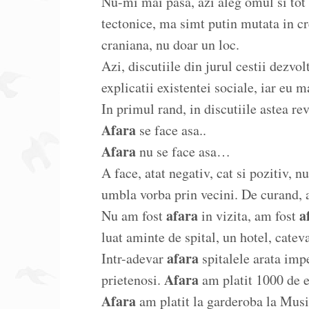
Nu-mi mai pasa, azi aleg omul si tot a
tectonice, ma simt putin mutata in c
craniana, nu doar un loc.
Azi, discutiile din jurul cestii dezvo
explicatii existentei sociale, iar eu m
In primul rand, in discutiile astea r
Afara
se face asa..
Afara
nu se face asa…
A face, atat negativ, cat si pozitiv, n
umbla vorba prin vecini. De curand, 
afara
a
Nu am fost
in vizita, am fost
luat aminte de spital, un hotel, catev
afara
Intr-adevar
spitalele arata impe
Afara
prietenosi.
am platit 1000 de eu
Afara
am platit la garderoba la Mus