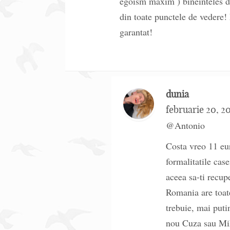
egoism maxim ) bineinteles de
din toate punctele de vedere!
garantat!
dunia
februarie 20, 2
@Antonio
Costa vreo 11 eur
formalitatile case
aceea sa-ti recup
Romania are toate
trebuie, mai puti
nou Cuza sau Mih