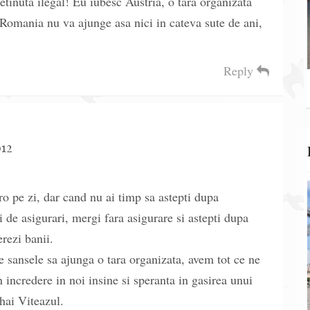
tinuta ilegal! Eu iubesc Austria, o tara organizata
 Romania nu va ajunge asa nici in cateva sute de ani,
Reply
012
o pe zi, dar cand nu ai timp sa astepti dupa
i de asigurari, mergi fara asigurare si astepti dupa
erezi banii.
 sansele sa ajunga o tara organizata, avem tot ce ne
n incredere in noi insine si speranta in gasirea unui
ai Viteazul.