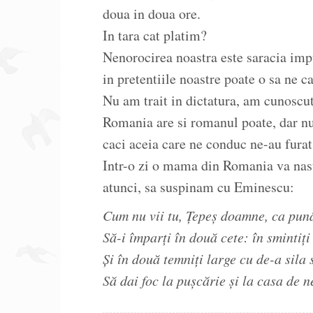
doua in doua ore.
In tara cat platim?
Nenorocirea noastra este saracia imp
in pretentiile noastre poate o sa ne 
Nu am trait in dictatura, am cunoscut 
Romania are si romanul poate, dar nu 
caci aceia care ne conduc ne-au fura
Intr-o zi o mama din Romania va nas
atunci, sa suspinam cu Eminescu:
Cum nu vii tu, Ţepeş doamne, ca pun
Să-i împarţi în două cete: în smintiţi 
Şi în două temniţi large cu de-a sila 
Să dai foc la puşcărie şi la casa de 