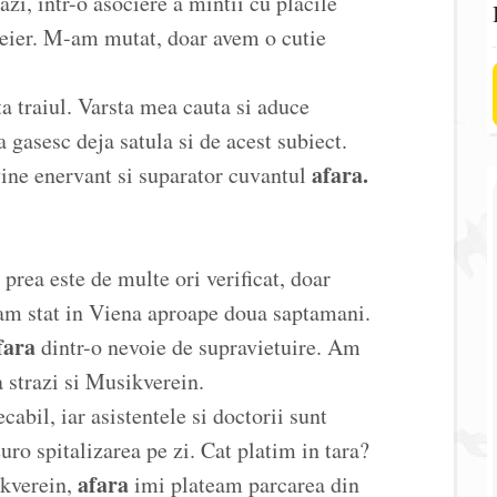
zi, intr-o asociere a mintii cu placile
reier. M-am mutat, doar avem o cutie
lta traiul. Varsta mea cauta si aduce
a gasesc deja satula si de acest subiect.
afara.
evine enervant si suparator cuvantul
u prea este de multe ori verificat, doar
am stat in Viena aproape doua saptamani.
fara
dintr-o nevoie de supravietuire. Am
a strazi si Musikverein.
cabil, iar asistentele si doctorii sunt
ro spitalizarea pe zi. Cat platim in tara?
afara
ikverein,
imi plateam parcarea din