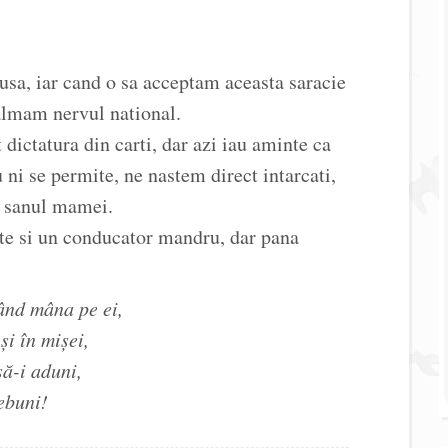
usa, iar cand o sa acceptam aceasta saracie
calmam nervul national.
dictatura din carti, dar azi iau aminte ca
ni se permite, ne nastem direct intarcati,
t sanul mamei.
te si un conducator mandru, dar pana
ând mâna pe ei,
şi în mişei,
să-i aduni,
nebuni!