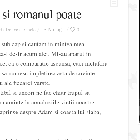
 si romanul poate
ri afective ale mele
0
No tags
e sub cap si cautam in mintea mea
sa-l desir acum aici. Mi-au aparut in
ice, ca o comparatie ascunsa, caci metafora
ni sa numesc impletirea asta de cuvinte
u ale fiecarei varste.
ibil si uneori ne fac chiar trupul sa
m aminte la concluziile vietii noastre
i aprinse despre Adam si coasta lui slaba,