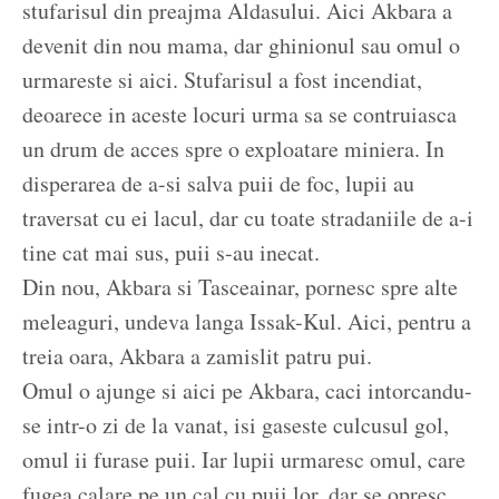
stufarisul din preajma Aldasului. Aici Akbara a
devenit din nou mama, dar ghinionul sau omul o
urmareste si aici. Stufarisul a fost incendiat,
deoarece in aceste locuri urma sa se contruiasca
un drum de acces spre o exploatare miniera. In
disperarea de a-si salva puii de foc, lupii au
traversat cu ei lacul, dar cu toate stradaniile de a-i
tine cat mai sus, puii s-au inecat.
Din nou, Akbara si Tasceainar, pornesc spre alte
meleaguri, undeva langa Issak-Kul. Aici, pentru a
treia oara, Akbara a zamislit patru pui.
Omul o ajunge si aici pe Akbara, caci intorcandu-
se intr-o zi de la vanat, isi gaseste culcusul gol,
omul ii furase puii. Iar lupii urmaresc omul, care
fugea calare pe un cal cu puii lor, dar se opresc