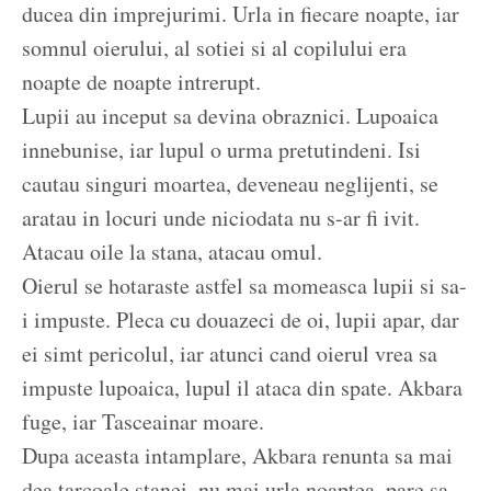
ducea din imprejurimi. Urla in fiecare noapte, iar
somnul oierului, al sotiei si al copilului era
noapte de noapte intrerupt.
Lupii au inceput sa devina obraznici. Lupoaica
innebunise, iar lupul o urma pretutindeni. Isi
cautau singuri moartea, deveneau neglijenti, se
aratau in locuri unde niciodata nu s-ar fi ivit.
Atacau oile la stana, atacau omul.
Oierul se hotaraste astfel sa momeasca lupii si sa-
i impuste. Pleca cu douazeci de oi, lupii apar, dar
ei simt pericolul, iar atunci cand oierul vrea sa
impuste lupoaica, lupul il ataca din spate. Akbara
fuge, iar Tasceainar moare.
Dupa aceasta intamplare, Akbara renunta sa mai
dea tarcoale stanei, nu mai urla noaptea, pare sa