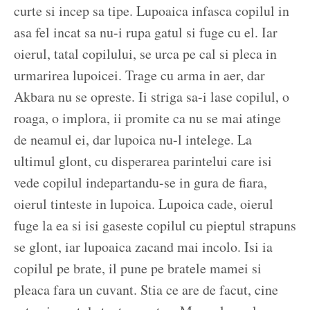
curte si incep sa tipe. Lupoaica infasca copilul in
asa fel incat sa nu-i rupa gatul si fuge cu el. Iar
oierul, tatal copilului, se urca pe cal si pleca in
urmarirea lupoicei. Trage cu arma in aer, dar
Akbara nu se opreste. Ii striga sa-i lase copilul, o
roaga, o implora, ii promite ca nu se mai atinge
de neamul ei, dar lupoica nu-l intelege. La
ultimul glont, cu disperarea parintelui care isi
vede copilul indepartandu-se in gura de fiara,
oierul tinteste in lupoica. Lupoica cade, oierul
fuge la ea si isi gaseste copilul cu pieptul strapuns
se glont, iar lupoaica zacand mai incolo. Isi ia
copilul pe brate, il pune pe bratele mamei si
pleaca fara un cuvant. Stia ce are de facut, cine