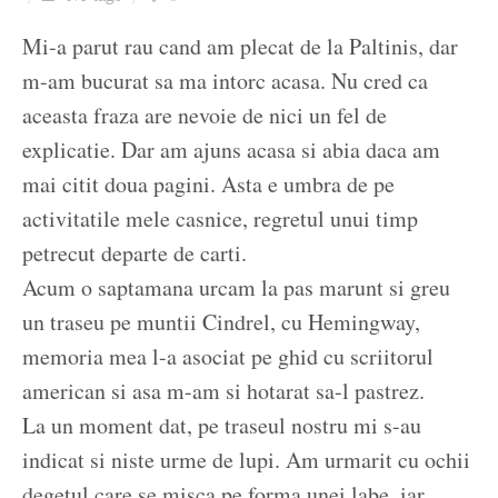
Ziua culorii
Mi-a parut rau cand am plecat de la Paltinis, dar
m-am bucurat sa ma intorc acasa. Nu cred ca
aceasta fraza are nevoie de nici un fel de
explicatie. Dar am ajuns acasa si abia daca am
mai citit doua pagini. Asta e umbra de pe
activitatile mele casnice, regretul unui timp
petrecut departe de carti.
Acum o saptamana urcam la pas marunt si greu
un traseu pe muntii Cindrel, cu Hemingway,
memoria mea l-a asociat pe ghid cu scriitorul
american si asa m-am si hotarat sa-l pastrez.
La un moment dat, pe traseul nostru mi s-au
indicat si niste urme de lupi. Am urmarit cu ochii
degetul care se misca pe forma unei labe, iar