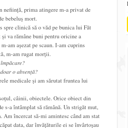
n neființă, prima atingere m-a privat de
de bebeluș mort.
s spre clinică să o văd pe bunica lui Făt
 și va rămâne buni pentru oricine a
i m-am așezat pe scaun. I-am cuprins
tă, m-am rugat morții.
e împăcare?
i doar o absență?
ele medicale și am sărutat fruntea lui
soțul, câinii, obiectele. Orice obiect din
de s-a întâmplat să rămână. Un strigăt mut,
sa. Am încercat să-mi amintesc când am stat
căpat data, dar învățăturile ei se învârtoșau