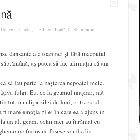
ână
afective ale mele
bebe
boală
lalele
moarte
,
,
,
,
unze dansante ale toamnei și fără începutul
o săptămână, aș putea să fac afirmația că am
ă să iau parte la nașterea nepoatei mele.
câțiva fulgi. Eu, de la geamul mașinii, mă
n tot, nu clipa zilei de luni, ci trecutul
 fi mare emoția zilei în care ea a ajuns în
 la un alt geam, ochii mei au înrămat cu
 ghemotoc furios că fusese smuls din