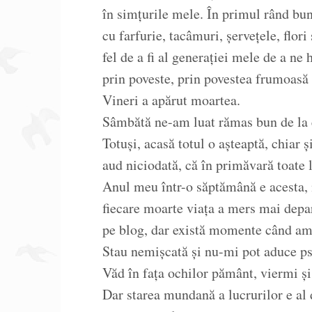
în simțurile mele. În primul rând bu
cu farfurie, tacâmuri, șervețele, flori
fel de a fi al generației mele de a ne
prin poveste, prin povestea frumoasă a
Vineri a apărut moartea.
Sâmbătă ne-am luat rămas bun de la 
Totuși, acasă totul o așteaptă, chiar ș
aud niciodată, că în primăvară toate 
Anul meu într-o săptămână e acesta, 
fiecare moarte viața a mers mai depart
pe blog, dar există momente când ami
Stau nemișcată și nu-mi pot aduce psi
Văd în fața ochilor pământ, viermi și 
Dar starea mundană a lucrurilor e a