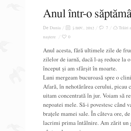
Anul într-o săptăm
Dunia
7
Trăiri 
De
5 nov., 2012
naștere
0
Anul acesta, fără ultimele zile de fr
zilelor de iarnă, dacă l-aș reduce la 
început și am sfârșit în moarte.
Luni mergeam bucuroasă spre o clinic
Afară, în nehotărârea cerului, picau 
uitam concentrată în jur. Voiam să reți
nepoatei mele. Să-i povestesc când va
brațele mamei sale. În câteva ore, de
lacrimi prima întâlnire. Am zărit un