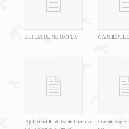
SUFLETUL NE UMFLĂ
CARTIERUL 
Ați fi capabili să decideți pentru o
Oversharing. O 
țară, un neam, o specie?
pot