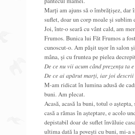
pântecul mamei.
Marți am ajuns să o îmbrățișez, dar î
suflet, doar un corp moale și sublim 
Joi, într-o seară cu vânt cald, am mer
Frumos. Bunica lui Făt Frumos a fost
cunoscut-o. Am pășit ușor în salon ș
mâna, și cu fruntea pe pielea decrepi
De ce nu vii acum când prezența ta 
De ce ai apărut marți, iar joi descri
M-am ridicat în lumina adusă de cadr
buni. Am plecat.
Acasă, acasă la buni, totul o aștepta, 
casă a rămas în așteptare, e acolo un
depistabil doar de suflet învăluie ca
ultima dată la povești cu buni, mi-a s