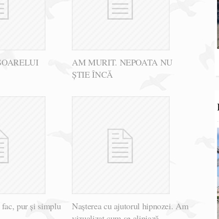
SOARELUI
AM MURIT. NEPOATA NU
ȘTIE ÎNCĂ
fac, pur și simplu
Nașterea cu ajutorul hipnozei. Am
vizualizat cum se aliniază