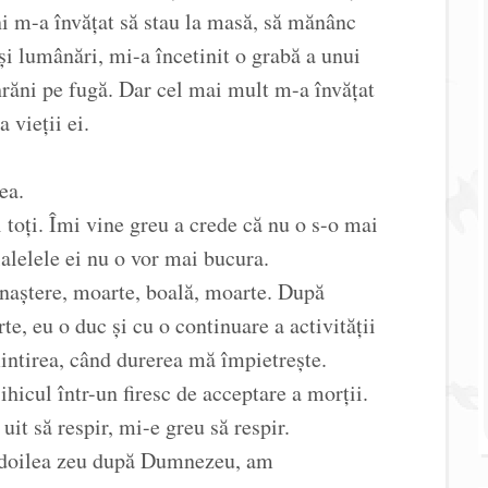
ni m-a învățat să stau la masă, să mănânc
 și lumânări, mi-a încetinit o grabă a unui
 hrăni pe fugă. Dar cel mai mult m-a învățat
 vieții ei.
ea.
i toți. Îmi vine greu a crede că nu o s-o mai
lalelele ei nu o vor mai bucura.
naștere, moarte, boală, moarte. După
e, eu o duc și cu o continuare a activității
ntirea, când durerea mă împietrește.
hicul într-un firesc de acceptare a morții.
uit să respir, mi-e greu să respir.
l doilea zeu după Dumnezeu, am