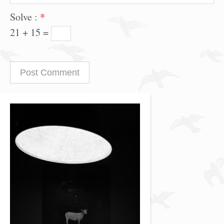
Solve :
*
21 + 15 =