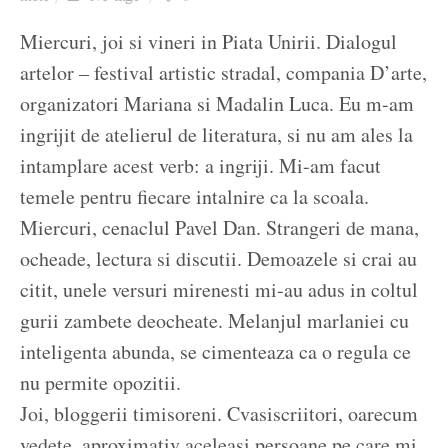
Ziua culorii
Miercuri, joi si vineri in Piata Unirii. Dialogul
artelor – festival artistic stradal, compania D’arte,
organizatori Mariana si Madalin Luca. Eu m-am
ingrijit de atelierul de literatura, si nu am ales la
intamplare acest verb: a ingriji. Mi-am facut
temele pentru fiecare intalnire ca la scoala.
Miercuri, cenaclul Pavel Dan. Strangeri de mana,
ocheade, lectura si discutii. Demoazele si crai au
citit, unele versuri mirenesti mi-au adus in coltul
gurii zambete deocheate. Melanjul marlaniei cu
inteligenta abunda, se cimenteaza ca o regula ce
nu permite opozitii.
Joi, bloggerii timisoreni. Cvasiscriitori, oarecum
vedete, aproximativ aceleasi persoane pe care mi