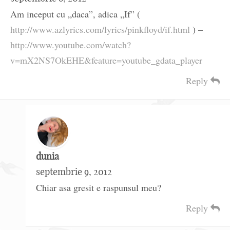
Am inceput cu „daca”, adica „If” (
http://www.azlyrics.com/lyrics/pinkfloyd/if.html
) –
http://www.youtube.com/watch?
v=mX2NS7OkEHE&feature=youtube_gdata_player
Reply
dunia
septembrie 9, 2012
Chiar asa gresit e raspunsul meu?
Reply