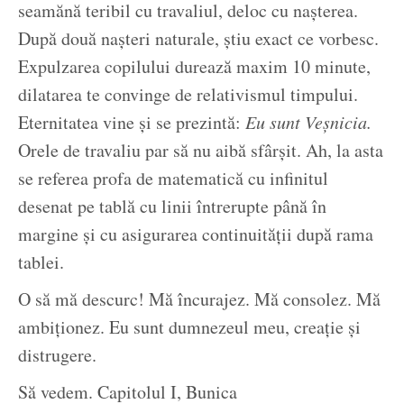
seamănă teribil cu travaliul, deloc cu nașterea.
După două nașteri naturale, știu exact ce vorbesc.
Expulzarea copilului durează maxim 10 minute,
dilatarea te convinge de relativismul timpului.
Eternitatea vine și se prezintă:
Eu sunt Veșnicia.
Orele de travaliu par să nu aibă sfârșit. Ah, la asta
se referea profa de matematică cu infinitul
desenat pe tablă cu linii întrerupte până în
margine și cu asigurarea continuității după rama
tablei.
O să mă descurc! Mă încurajez. Mă consolez. Mă
ambiționez. Eu sunt dumnezeul meu, creație și
distrugere.
Să vedem. Capitolul I, Bunica