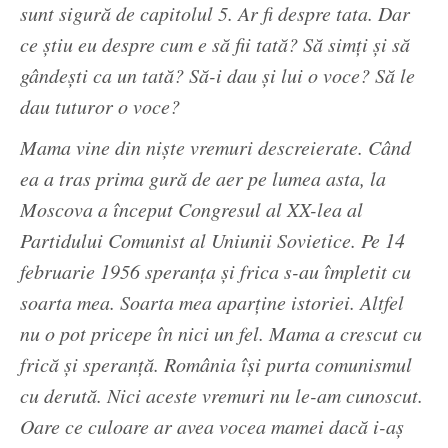
sunt sigură de capitolul 5. Ar fi despre tata. Dar
ce știu eu despre cum e să fii tată? Să simți și să
gândești ca un tată? Să-i dau și lui o voce? Să le
dau tuturor o voce?
Mama vine din niște vremuri descreierate. Când
ea a tras prima gură de aer pe lumea asta, la
Moscova a început Congresul al XX-lea al
Partidului Comunist al Uniunii Sovietice. Pe 14
februarie 1956 speranța și frica s-au împletit cu
soarta mea. Soarta mea aparține istoriei. Altfel
nu o pot pricepe în nici un fel. Mama a crescut cu
frică și speranță. România își purta comunismul
cu derută. Nici aceste vremuri nu le-am cunoscut.
Oare ce culoare ar avea vocea mamei dacă i-aș