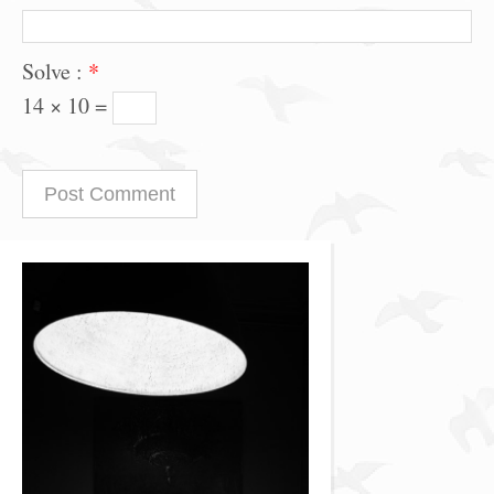
Solve :
*
14 × 10 =