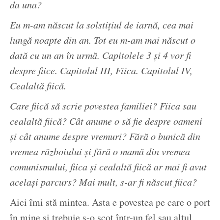
da una?
Eu m-am născut la solstițiul de iarnă, cea mai
lungă noapte din an. Tot eu m-am mai născut o
dată cu un an în urmă. Capitolele 3 și 4 vor fi
despre fiice. Capitolul III, Fiica. Capitolul IV,
Cealaltă fiică.
Care fiică să scrie povestea familiei? Fiica sau
cealaltă fiică? Cât anume o să fie despre oameni
și cât anume despre vremuri? Fără o bunică din
vremea războiului și fără o mamă din vremea
comunismului, fiica și cealaltă fiică ar mai fi avut
același parcurs? Mai mult, s-ar fi născut fiica?
Aici îmi stă mintea. Asta e povestea pe care o port
în mine și trebuie s-o scot într-un fel sau altul,