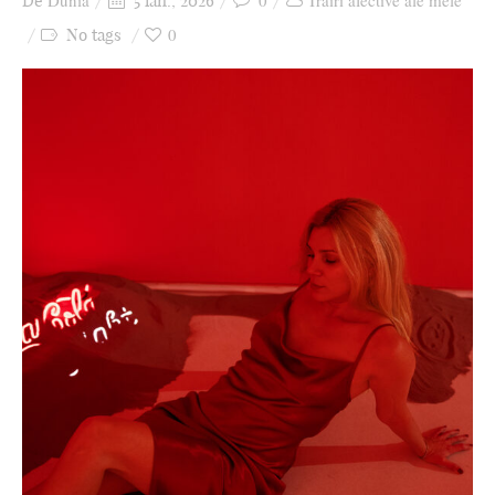
Dunia
0
Trăiri afective ale mele
De
5 ian., 2026
Ziua culorii
0
No tags