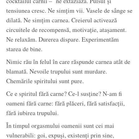
cocktailul cărnii – ne extaziază. Pulsul și
tensiunea cresc. Ne simțim vii. Vasele de sânge se
dilată. Ne simțim carnea. Creierul activează
circuitele de recompensă, motivație, atașament.
Ne relaxăm. Durerea dispare. Experimentăm
starea de bine.
Nimic rău în felul în care răspunde carnea atât de
blamată. Nevoile trupului sunt murdare.
Chemările spiritului sunt pure.
Ce e spiritul fără carne? Ce-l susține? N-am fi
oameni fără carne: fără plăceri, fără satisfacții,
fără iubirea trupului.
În timpul orgasmului oamenii sunt cei mai
vulnerabili: goi, expuși, existenți prin sine,