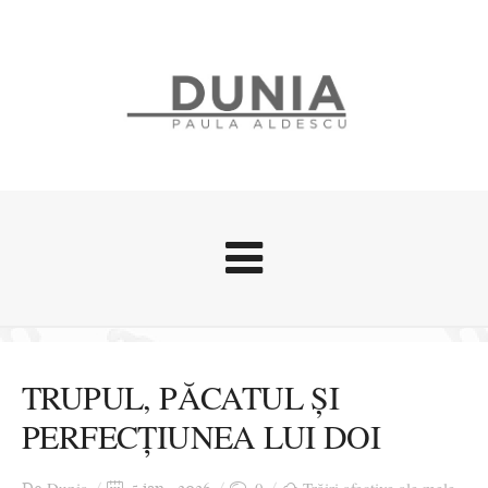
Evenimente
Stari afective
TRUPUL, PĂCATUL ȘI
Zice Dunia
PERFECȚIUNEA LUI DOI
Călătorii
Cursuri povestite