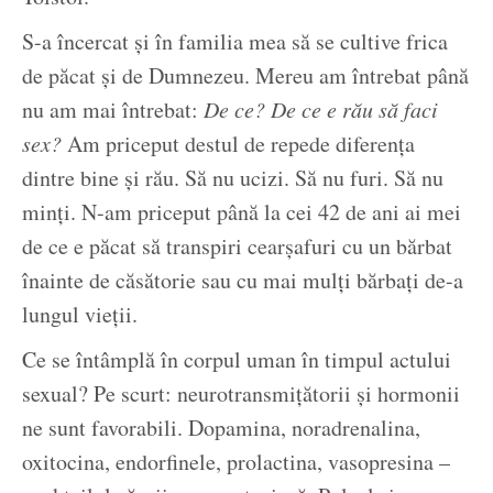
S-a încercat și în familia mea să se cultive frica
de păcat și de Dumnezeu. Mereu am întrebat până
nu am mai întrebat:
De ce?
De ce e rău să faci
sex?
Am priceput destul de repede diferența
dintre bine și rău. Să nu ucizi. Să nu furi. Să nu
minți. N-am priceput până la cei 42 de ani ai mei
de ce e păcat să transpiri cearșafuri cu un bărbat
înainte de căsătorie sau cu mai mulți bărbați de-a
lungul vieții.
Ce se întâmplă în corpul uman în timpul actului
sexual? Pe scurt: neurotransmițătorii și hormonii
ne sunt favorabili. Dopamina, noradrenalina,
oxitocina, endorfinele, prolactina, vasopresina –