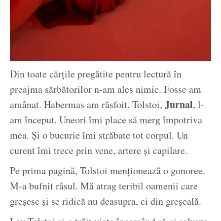
Din toate cărțile pregătite pentru lectură în
preajma sărbătorilor n-am ales nimic. Fosse am
Jurnal
amânat. Habermas am răsfoit. Tolstoi,
, l-
am început. Uneori îmi place să merg împotriva
mea. Și o bucurie îmi străbate tot corpul. Un
curent îmi trece prin vene, artere și capilare.
Pe prima pagină, Tolstoi menționează o gonoree.
M-a bufnit râsul. Mă atrag teribil oamenii care
greșesc și se ridică nu deasupra, ci din greșeală.