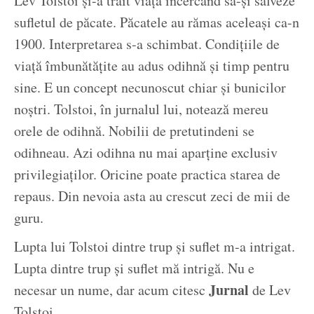
Lev Tolstoi și-a trăit viața încercând să-și salveze
sufletul de păcate. Păcatele au rămas aceleași ca-n
1900. Interpretarea s-a schimbat. Condițiile de
viață îmbunătățite au adus odihnă și timp pentru
sine. E un concept necunoscut chiar și bunicilor
noștri. Tolstoi, în jurnalul lui, notează mereu
orele de odihnă. Nobilii de pretutindeni se
odihneau. Azi odihna nu mai aparține exclusiv
privilegiaților. Oricine poate practica starea de
repaus. Din nevoia asta au crescut zeci de mii de
guru.
Lupta lui Tolstoi dintre trup și suflet m-a intrigat.
Lupta dintre trup și suflet mă intrigă. Nu e
Jurnal
necesar un nume, dar acum citesc
de Lev
Tolstoi.