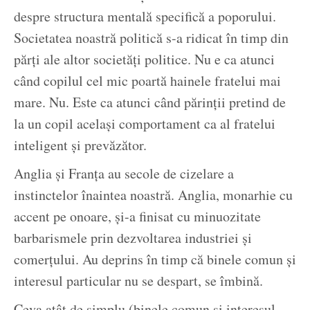
despre structura mentală specifică a poporului.
Societatea noastră politică s-a ridicat în timp din
părți ale altor societăți politice. Nu e ca atunci
când copilul cel mic poartă hainele fratelui mai
mare. Nu. Este ca atunci când părinții pretind de
la un copil același comportament ca al fratelui
inteligent și prevăzător.
Anglia și Franța au secole de cizelare a
instinctelor înaintea noastră. Anglia, monarhie cu
accent pe onoare, și-a finisat cu minuozitate
barbarismele prin dezvoltarea industriei și
comerțului. Au deprins în timp că binele comun și
interesul particular nu se despart, se îmbină.
Ceva atât de simplu (binele comun și interesul