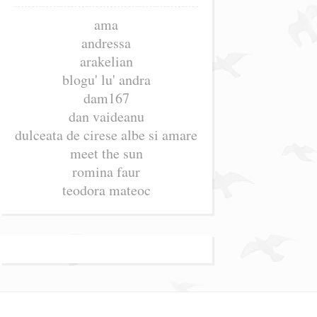
ama
andressa
arakelian
blogu' lu' andra
dam167
dan vaideanu
dulceata de cirese albe si amare
meet the sun
romina faur
teodora mateoc