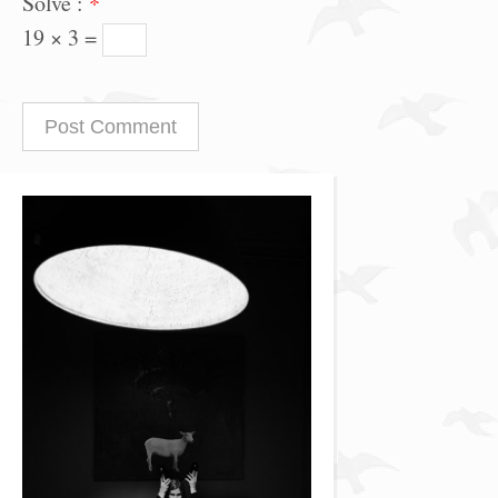
Solve :
*
19 × 3 =