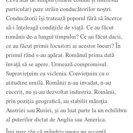
particular) pare străin conducătorilor noștri.
Conducătorii își tratează poporul fără să încerce
să-i înțeleagă condițiile de viață. Ce au făcut
românii de-a lungul timpului? Ce au făcut dacii,
ce au făcut primii locuitori ai acestor locuri? În
primul rând s-au apărat. Românul prima dată
învață să se apere. Urmează compromisul.
Supraviețuim cu viclenia. Conviețuim cu o
atitudine umilă. Românii n-au invadat, n-au
cucerit, nu și-au dezvoltat industria. Românii,
prin poziția geografică, au stabilit măreția
Austriei sau Rusiei, și au luat parte la un echilibru
al puterilor dictat de Anglia sau America.
Îmi pare rău că mândria unora nu acceptă