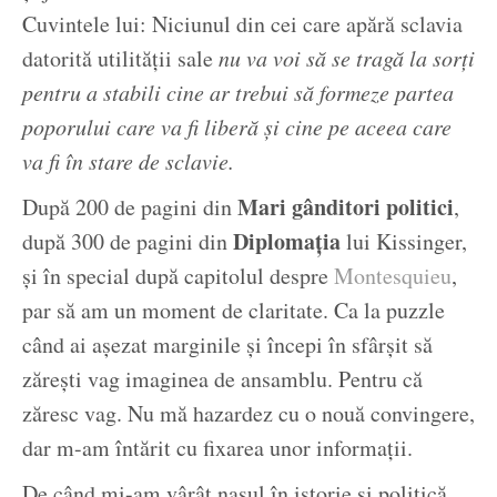
Cuvintele lui: Niciunul din cei care apără sclavia
datorită utilității sale
nu va voi să se tragă la sorți
pentru a stabili cine ar trebui să formeze partea
poporului care va fi liberă și cine pe aceea care
va fi în stare de sclavie.
Mari gânditori politici
După 200 de pagini din
,
Diplomația
după 300 de pagini din
lui Kissinger,
și în special după capitolul despre
Montesquieu
,
par să am un moment de claritate. Ca la puzzle
când ai așezat marginile și începi în sfârșit să
zărești vag imaginea de ansamblu. Pentru că
zăresc vag. Nu mă hazardez cu o nouă convingere,
dar m-am întărit cu fixarea unor informații.
De când mi-am vârât nasul în istorie și politică,