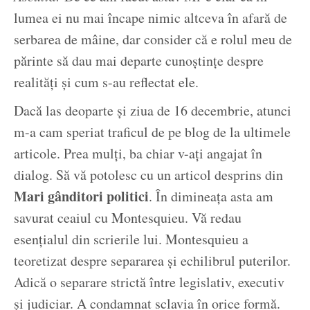
lumea ei nu mai încape nimic altceva în afară de
serbarea de mâine, dar consider că e rolul meu de
părinte să dau mai departe cunoștințe despre
realități și cum s-au reflectat ele.
Dacă las deoparte și ziua de 16 decembrie, atunci
m-a cam speriat traficul de pe blog de la ultimele
articole. Prea mulți, ba chiar v-ați angajat în
dialog. Să vă potolesc cu un articol desprins din
Mari gânditori politici
. În dimineața asta am
savurat ceaiul cu Montesquieu. Vă redau
esențialul din scrierile lui. Montesquieu a
teoretizat despre separarea și echilibrul puterilor.
Adică o separare strictă între legislativ, executiv
și judiciar. A condamnat sclavia în orice formă.