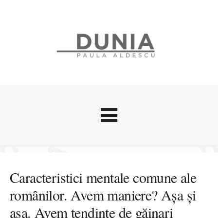
Evenimente
Stari afective
Caracteristici mentale comune ale
Zice Dunia
românilor. Avem maniere? Așa și
Călătorii
așa. Avem tendințe de găinari
Cursuri povestite