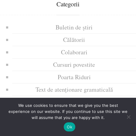
Categorii
Buletin de știri
Călătorii
Colaborari
Cursuri povestite
Poarta Riduri
Text de atenționare gramaticală
Trăiri afective ale mele
We use cookies to ensure that we give you the best
experience on our website. If you continue to use this site we
Uncategorized
will assume that you are happy with it.
Zice Dunia
Ok