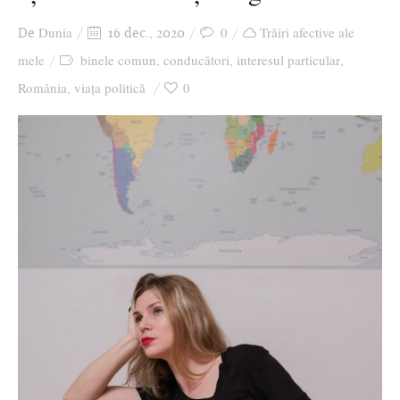
Ziua culorii
Dunia
0
Trăiri afective ale
De
16 dec., 2020
mele
binele comun
conducători
interesul particular
,
,
,
România
viața politică
0
,