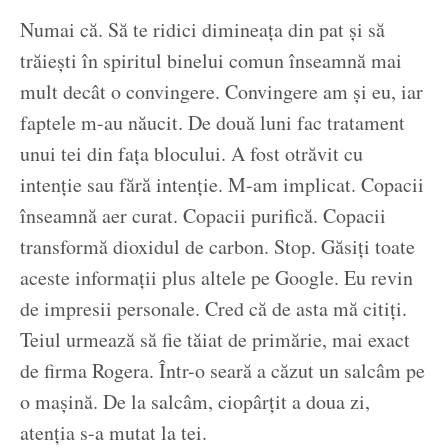
Numai că. Să te ridici dimineața din pat și să
trăiești în spiritul binelui comun înseamnă mai
mult decât o convingere. Convingere am și eu, iar
faptele m-au năucit. De două luni fac tratament
unui tei din fața blocului. A fost otrăvit cu
intenție sau fără intenție. M-am implicat. Copacii
înseamnă aer curat. Copacii purifică. Copacii
transformă dioxidul de carbon. Stop. Găsiți toate
aceste informații plus altele pe Google. Eu revin
de impresii personale. Cred că de asta mă citiți.
Teiul urmează să fie tăiat de primărie, mai exact
de firma Rogera. Într-o seară a căzut un salcâm pe
o mașină. De la salcâm, ciopârțit a doua zi,
atenția s-a mutat la tei.