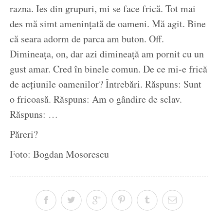
razna. Ies din grupuri, mi se face frică. Tot mai
des mă simt amenințată de oameni. Mă agit. Bine
că seara adorm de parca am buton. Off.
Dimineața, on, dar azi dimineață am pornit cu un
gust amar. Cred în binele comun. De ce mi-e frică
de acțiunile oamenilor? Întrebări. Răspuns: Sunt
o fricoasă. Răspuns: Am o gândire de sclav.
Răspuns: …
Păreri?
Foto: Bogdan Mosorescu