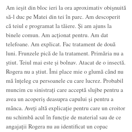
Am ieșit din bloc ieri la ora aproximativ obișnuită
să-l duc pe Matei din tei în parc. Am descoperit
că teiul e programat la tăiere. Și am ajuns la
binele comun. Am acționat pentru. Am dat
telefoane. Am explicat. Fac tratament de două
luni. Frunzele pică de la tratament. Primăria nu a
știut. Teiul mai este și bolnav. Atacat de o insectă.
Rogera nu a știut. Îmi place mie o glumă când nu
mă înțeleg cu persoanele cu care lucrez. Probabil
muncim cu sinistrați care acceptă slujbe pentru a
avea un acoperiș deasupra capului și pentru a
mânca. Aveți altă explicație pentru care un croitor
nu schimbă acul în funcție de material sau de ce
angajații Rogera nu au identificat un copac