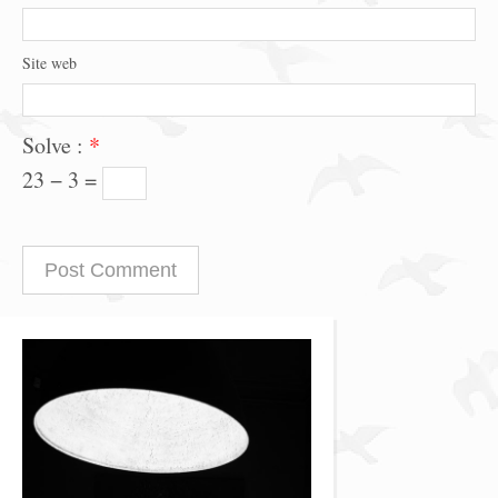
Site web
Solve :
*
23 − 3 =