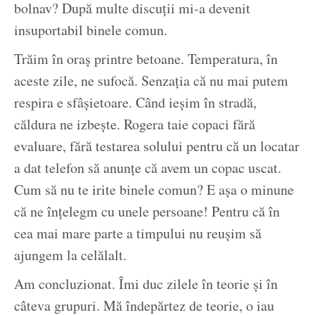
bolnav? După multe discuții mi-a devenit
insuportabil binele comun.
Trăim în oraș printre betoane. Temperatura, în
aceste zile, ne sufocă. Senzația că nu mai putem
respira e sfâșietoare. Când ieșim în stradă,
căldura ne izbește. Rogera taie copaci fără
evaluare, fără testarea solului pentru că un locatar
a dat telefon să anunțe că avem un copac uscat.
Cum să nu te irite binele comun? E așa o minune
că ne înțelegm cu unele persoane! Pentru că în
cea mai mare parte a timpului nu reușim să
ajungem la celălalt.
Am concluzionat. Îmi duc zilele în teorie și în
câteva grupuri. Mă îndepărtez de teorie, o iau