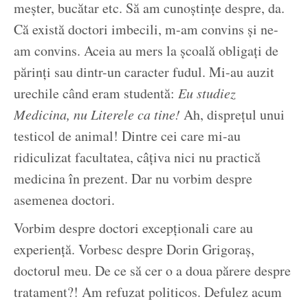
meșter, bucătar etc. Să am cunoștințe despre, da.
Că există doctori imbecili, m-am convins și ne-
am convins. Aceia au mers la școală obligați de
părinți sau dintr-un caracter fudul. Mi-au auzit
urechile când eram studentă:
Eu studiez
Medicina, nu Literele ca tine!
Ah, disprețul unui
testicol de animal! Dintre cei care mi-au
ridiculizat facultatea, câțiva nici nu practică
medicina în prezent. Dar nu vorbim despre
asemenea doctori.
Vorbim despre doctori excepționali care au
experiență. Vorbesc despre Dorin Grigoraș,
doctorul meu. De ce să cer o a doua părere despre
tratament?! Am refuzat politicos. Defulez acum