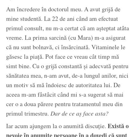
Am încredere în doctorul meu. A avut grijă de
mine studentă. La 22 de ani când am efectuat
primul consult, nu m-a certat că am așteptat atâta
vreme. La prima sarcină (cu Mara) m-a asigurat
că nu sunt bolnavă, ci însărcinată. Vitaminele le
găsesc la piață. Pot face ce vreau cât timp mă
simt bine. Cu o grijă constantă și adecvată pentru
sănătatea mea, n-am avut, de-a lungul anilor, nici
un motiv să mă îndoiesc de autoritatea lui. De
aceea m-am fâstâcit când mi s-a sugerat să mai
cer o a doua părere pentru tratamentul meu din
primul trimestru.
Dar de ce aș face asta?
Există o
Iar acum ajungem la o anumită discuție.
nevoie în anumite persoane în a dovedi că sunt