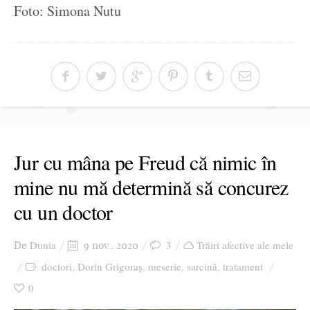
Foto: Simona Nutu
Jur cu mâna pe Freud că nimic în
mine nu mă determină să concurez
cu un doctor
Dunia
3
Trăiri afective ale mele
De
9 nov., 2020
doctori
Dorin Grigoraș
meserie
sarcină
tratament
,
,
,
,
0