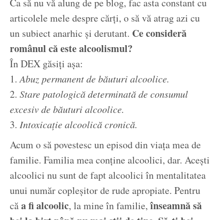
Ca să nu vă alung de pe blog, fac asta constant cu
articolele mele despre cărți, o să vă atrag azi cu
Ce consideră
un subiect anarhic și derutant.
românul că este alcoolismul?
În DEX găsiți așa:
1.
Abuz permanent de băuturi alcoolice.
2.
Stare patologică determinată de consumul
excesiv de băuturi alcoolice.
3.
Intoxicație alcoolică cronică.
Acum o să povestesc un episod din viața mea de
familie. Familia mea conține alcoolici, dar. Acești
alcoolici nu sunt de fapt alcoolici în mentalitatea
unui număr copleșitor de rude apropiate. Pentru
a fi alcoolic
înseamnă să
că
, la mine în familie,