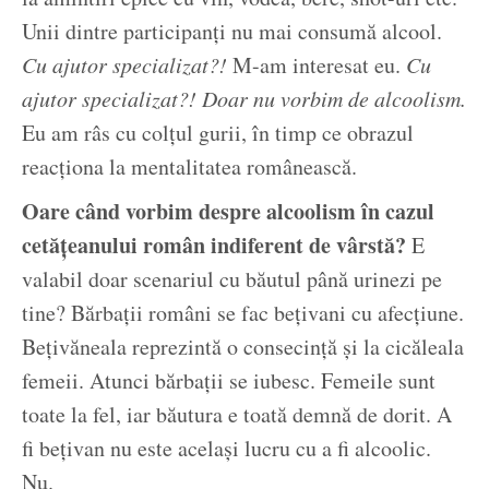
Unii dintre participanți nu mai consumă alcool.
Cu ajutor specializat?!
M-am interesat eu.
Cu
ajutor specializat?! Doar nu vorbim de alcoolism.
Eu am râs cu colțul gurii, în timp ce obrazul
reacționa la mentalitatea românească.
Oare când vorbim despre alcoolism în cazul
cetățeanului român indiferent de vârstă?
E
valabil doar scenariul cu băutul până urinezi pe
tine? Bărbații români se fac bețivani cu afecțiune.
Bețivăneala reprezintă o consecință și la cicăleala
femeii. Atunci bărbații se iubesc. Femeile sunt
toate la fel, iar băutura e toată demnă de dorit. A
fi bețivan nu este același lucru cu a fi alcoolic.
Nu.