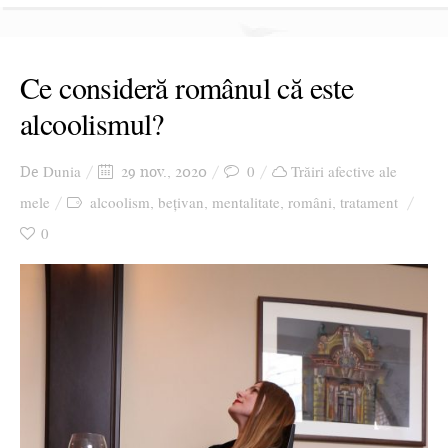
Ce consideră românul că este
alcoolismul?
Dunia
0
Trăiri afective ale
De
29 nov., 2020
mele
alcoolism
bețivan
mentalitate
români
tratament
,
,
,
,
0