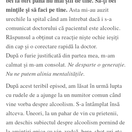
bei la birt până nu mai știi de tine. Să-ți bei
mințile și să faci pe tine.
Asta mi-au auzit
urechile la spital când am întrebat dacă i s-a
comunicat doctorului că pacientul este alcoolic.
Răspunsul a obținut ca reacție niște ochie ieșiți
din cap și o corectare rapidă la doctor.
După o furie justificată din partea mea, m-am
calmat și m-am consolat.
Ne desparte o generație.
Nu ne putem alinia mentalitățile.
După acest teribil episod, am lăsat în urmă lupta
cu rudele de a ajunge la un numitor comun când
vine vorba despre alcoolism. S-a întâmplat însă
altceva. Uneori, la un pahar de vin cu prietenii,
am deschis subiectul despre alcoolism pornind de
la amintiri epice cu vin, vodcă, bere, shot-uri etc.