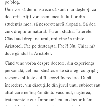
pe blog.
Unii vor să demonstreze că sunt mai deștepți ca
doctorii. Alții vor, asemenea fudulilor din
studenția mea, să nesocotească alopatia. Să dea
curs dreptului natural. Eu am studiat Literele.
Când aud drept natural, îmi vine în minte
Aristotel. Fac pe deșteapta. Fac?! Nu. Chiar mă
duce gândul la Aristotel.
Când vine vorba despre doctori, din experiența
personală, cel mai sănătos este să alegi cu grijă și
responsabilitate cui îi acorzi încredere. După
încredere, vin discuțiile din jurul unui subiect sau
altul care ne înspăimântă: vaccinul, nașterea,
tratamentele etc. Împreună cu un doctor luăm