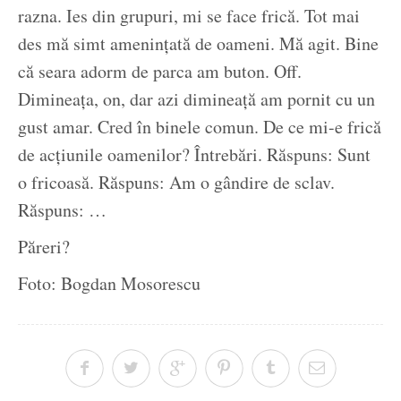
razna. Ies din grupuri, mi se face frică. Tot mai
des mă simt amenințată de oameni. Mă agit. Bine
că seara adorm de parca am buton. Off.
Dimineața, on, dar azi dimineață am pornit cu un
gust amar. Cred în binele comun. De ce mi-e frică
de acțiunile oamenilor? Întrebări. Răspuns: Sunt
o fricoasă. Răspuns: Am o gândire de sclav.
Răspuns: …
Păreri?
Foto: Bogdan Mosorescu