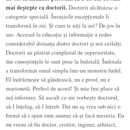
mai deștepte ca doctorii.
Doctorii alcătuiesc o
categorie specială. Însușirile excepționale îi
transformă în zei. Și cum te uiți la zei? De jos în
sus. Accesul la educație și informație a redus
considerabil distanța dintre doctori și noi ceilalți.
Doctorii au păstrat complexul de superioritate,
dar cunoștințele le sunt puse la îndoială. Îndoiala
a transformat omul simplu într-un monstru fudul.
El îndrăznește să gândească, nu e prost, nu e
marionetă. Perfect de acord! Și mie îmi place să
mă informez. Să ascult ce-mi vorbește doctorul,
să-l înțeleg, să-l întreb. Dar nu aș vrea sub nici o
formă să-i spun cum anume să-și facă meseria. Eu
nu vreau să fiu doctor, croitor, inginer, arhitect,