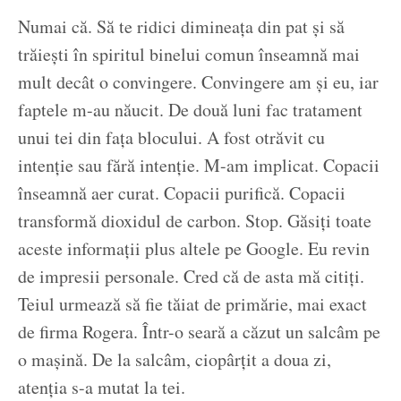
Numai că. Să te ridici dimineața din pat și să
trăiești în spiritul binelui comun înseamnă mai
mult decât o convingere. Convingere am și eu, iar
faptele m-au năucit. De două luni fac tratament
unui tei din fața blocului. A fost otrăvit cu
intenție sau fără intenție. M-am implicat. Copacii
înseamnă aer curat. Copacii purifică. Copacii
transformă dioxidul de carbon. Stop. Găsiți toate
aceste informații plus altele pe Google. Eu revin
de impresii personale. Cred că de asta mă citiți.
Teiul urmează să fie tăiat de primărie, mai exact
de firma Rogera. Într-o seară a căzut un salcâm pe
o mașină. De la salcâm, ciopârțit a doua zi,
atenția s-a mutat la tei.