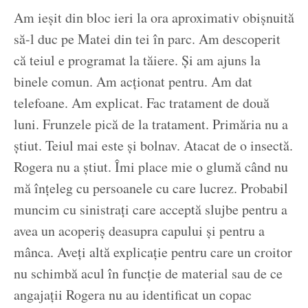
Am ieșit din bloc ieri la ora aproximativ obișnuită
să-l duc pe Matei din tei în parc. Am descoperit
că teiul e programat la tăiere. Și am ajuns la
binele comun. Am acționat pentru. Am dat
telefoane. Am explicat. Fac tratament de două
luni. Frunzele pică de la tratament. Primăria nu a
știut. Teiul mai este și bolnav. Atacat de o insectă.
Rogera nu a știut. Îmi place mie o glumă când nu
mă înțeleg cu persoanele cu care lucrez. Probabil
muncim cu sinistrați care acceptă slujbe pentru a
avea un acoperiș deasupra capului și pentru a
mânca. Aveți altă explicație pentru care un croitor
nu schimbă acul în funcție de material sau de ce
angajații Rogera nu au identificat un copac