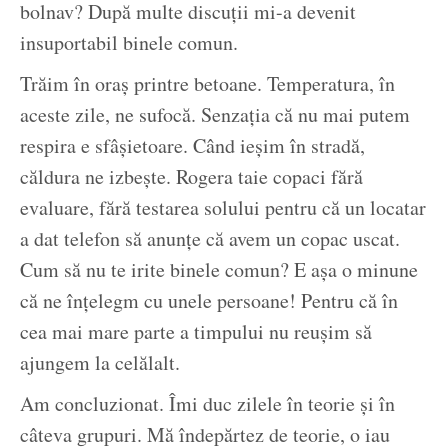
bolnav? După multe discuții mi-a devenit
insuportabil binele comun.
Trăim în oraș printre betoane. Temperatura, în
aceste zile, ne sufocă. Senzația că nu mai putem
respira e sfâșietoare. Când ieșim în stradă,
căldura ne izbește. Rogera taie copaci fără
evaluare, fără testarea solului pentru că un locatar
a dat telefon să anunțe că avem un copac uscat.
Cum să nu te irite binele comun? E așa o minune
că ne înțelegm cu unele persoane! Pentru că în
cea mai mare parte a timpului nu reușim să
ajungem la celălalt.
Am concluzionat. Îmi duc zilele în teorie și în
câteva grupuri. Mă îndepărtez de teorie, o iau