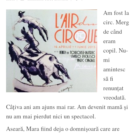
Ziua culorii
Am fost la
circ. Merg
de când
eram
copil. Nu-
mi
amintesc
să fi
renunțat
vreodată.
Câțiva ani am ajuns mai rar. Am devenit mamă și
nu am mai pierdut nici un spectacol.
Aseară, Mara fiind deja o domnișoară care are