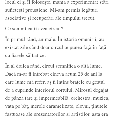
locul ei și îl folosește, mama a experimentat stări
sufletești proustiene. Mi-am permis legături
asociative și recuperări ale timpului trecut.
Ce semnificații avea circul?
În primul rând, animale. În istoria omenirii, au
existat zile când doar circul te punea față în față
cu fiarele sălbatice.
În al doilea rând, circul semnifica o altă lume.
Dacă m-ar fi întrebat cineva acum 25 de ani la
care lume mă refer, aș fi întins brațele cu gestul
de a cuprinde interiorul cortului. Mirosul degajat
de pânza tare și impermeabilă, orchestra, muzica,
vata pe băț, merele caramelizate, clovni, ținutele
fastuoase ale prezentatorilor și artiștilor, asta era