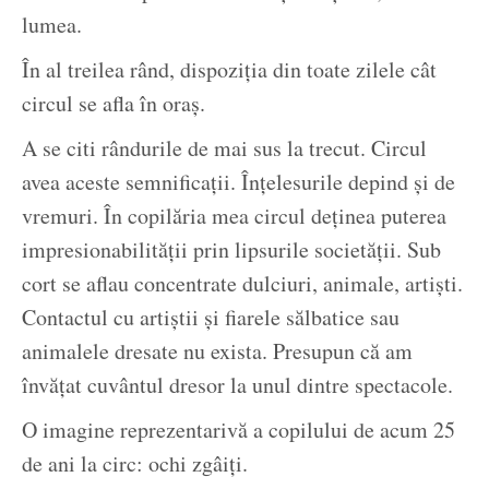
lumea.
În al treilea rând, dispoziția din toate zilele cât
circul se afla în oraș.
A se citi rândurile de mai sus la trecut. Circul
avea aceste semnificații. Înțelesurile depind și de
vremuri. În copilăria mea circul deținea puterea
impresionabilității prin lipsurile societății. Sub
cort se aflau concentrate dulciuri, animale, artiști.
Contactul cu artiștii și fiarele sălbatice sau
animalele dresate nu exista. Presupun că am
învățat cuvântul dresor la unul dintre spectacole.
O imagine reprezentarivă a copilului de acum 25
de ani la circ: ochi zgâiți.