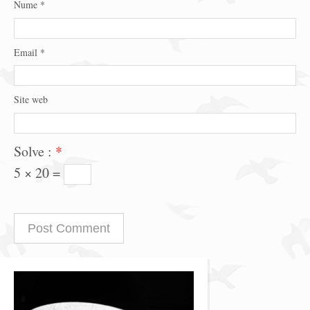
Nume
*
Email
*
Site web
Solve :
*
5 × 20 =