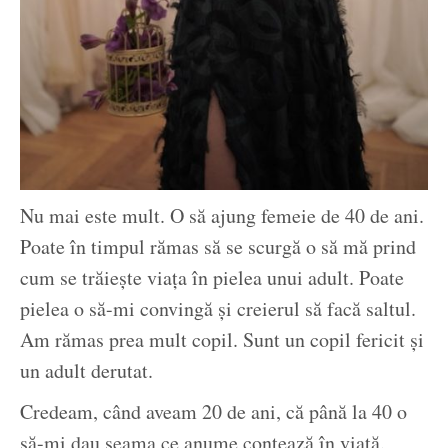
Nu mai este mult. O să ajung femeie de 40 de ani.
Poate în timpul rămas să se scurgă o să mă prind
cum se trăiește viața în pielea unui adult. Poate
pielea o să-mi convingă și creierul să facă saltul.
Am rămas prea mult copil. Sunt un copil fericit și
un adult derutat.
Credeam, când aveam 20 de ani, că până la 40 o
să-mi dau seama ce anume contează în viață.