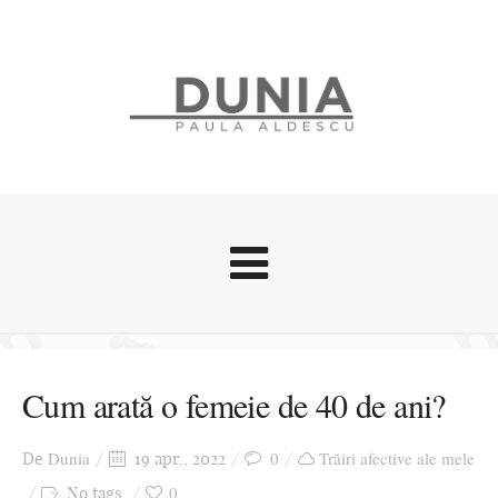
Evenimente
Stari afective
Cum arată o femeie de 40 de ani?
Zice Dunia
Călătorii
Dunia
0
Trăiri afective ale mele
De
19 apr., 2022
Cursuri povestite
0
No tags