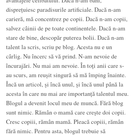
avantajele celibatului. Dacă n-am bani,
disprețuiesc paradisurile artificiale. Dacă n-am
carieră, mă concentrez pe copii. Dacă n-am copii,
salvez câinii de pe toate continentele. Dacă n-am
stare de bine, descopăr puterea bolii. Dacă n-am
talent la scris, scriu pe blog. Acesta nu e un
cârlig. Nu încerc să vă prind. N-am nevoie de
încurajări. Nu mai am nevoie. În toți anii care s-
au scurs, am reușit singură să mă împing înainte.
Încă un articol, și încă unul, și încă unul până la
acesta în care nu mai are importanță talentul meu.
Blogul a devenit locul meu de muncă. Fără blog
sunt nimic. Rămân o mamă care crește doi copii.
Cresc copiii, rămân mamă. Pleacă copiii, rămân
fără nimic. Pentru asta, blogul trebuie să