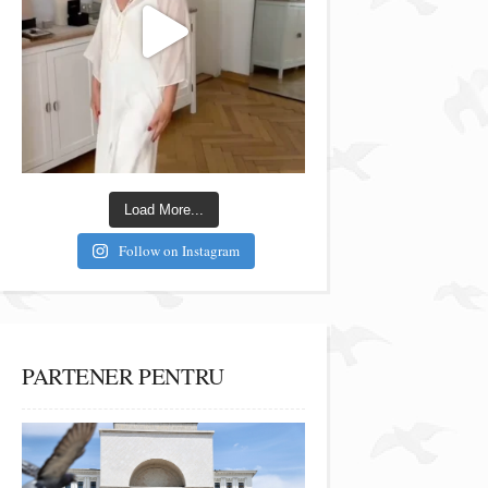
Load More...
Follow on Instagram
PARTENER PENTRU