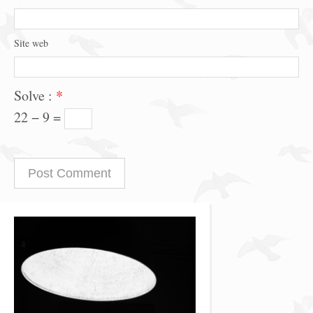
Site web
Solve :
*
22 − 9 =