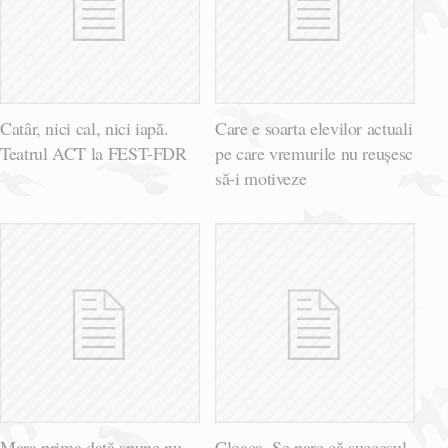
Catâr, nici cal, nici iapă.
Care e soarta elevilor actuali
Teatrul ACT la FEST-FDR
pe care vremurile nu reușesc
să-i motiveze
Mara prima dată spune nu,
Cloaca. Se pare că succesul