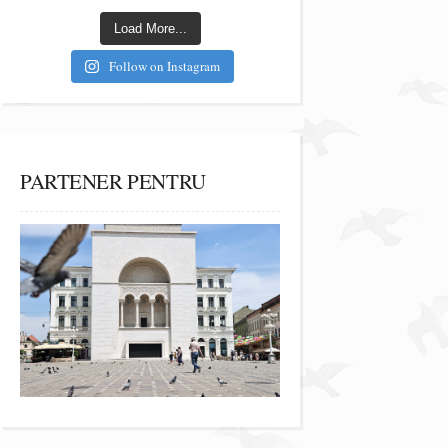
Load More...
Follow on Instagram
PARTENER PENTRU