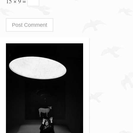
15 × 9 =