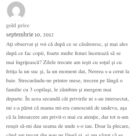
gold price
septembrie 10, 2012
Ați observat și voi că după ce se căsătoresc, și mai ales
după ce fac copii, foarte multe femei încetează să se
mai îngrijească? Zilele trecute am ieșit cu soțul și cu
fetița la un suc și, la un moment dat, Nereea s-a cerut la
baie. Strecurându-ne printre mese, trecem pe lângă o
familie cu 3 copilași, le zâmbim și mergem mai
departe. În acea secundă cât privirile ni s-au intersectat,
mi s-a părut că mama mi-era cunoscută de undeva, așa
că la întoarcere am privit-o mai cu atenție, dar tot n-am
reușit să-mi dau seama de unde s-o iau. Doar la plecare,
când am trecut din nou pe lângă ei, și am văzut că se