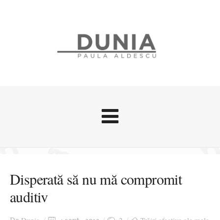
Evenimente
Stari afective
Disperată să nu mă compromit
Zice Dunia
auditiv
Călătorii
Cursuri povestite