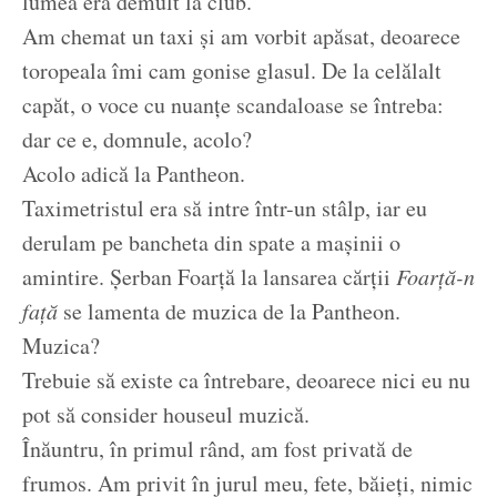
lumea era demult la club.
Am chemat un taxi și am vorbit apăsat, deoarece
toropeala îmi cam gonise glasul. De la celălalt
capăt, o voce cu nuanțe scandaloase se întreba:
dar ce e, domnule, acolo?
Acolo adică la Pantheon.
Taximetristul era să intre într-un stâlp, iar eu
derulam pe bancheta din spate a mașinii o
amintire. Șerban Foarță la lansarea cărții
Foarță-n
față
se lamenta de muzica de la Pantheon.
Muzica?
Trebuie să existe ca întrebare, deoarece nici eu nu
pot să consider houseul muzică.
Înăuntru, în primul rând, am fost privată de
frumos. Am privit în jurul meu, fete, băieți, nimic