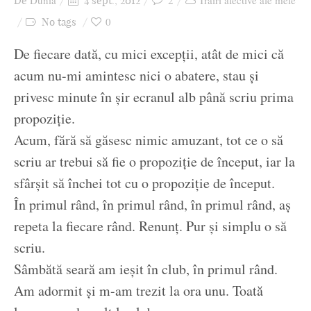
Dunia
2
Trăiri afective ale mele
De
4 sept., 2012
Ziua culorii
0
No tags
De fiecare dată, cu mici excepții, atât de mici că
acum nu-mi amintesc nici o abatere, stau și
privesc minute în șir ecranul alb până scriu prima
propoziție.
Acum, fără să găsesc nimic amuzant, tot ce o să
scriu ar trebui să fie o propoziție de început, iar la
sfârșit să închei tot cu o propoziție de început.
În primul rând, în primul rând, în primul rând, aș
repeta la fiecare rând. Renunț. Pur și simplu o să
scriu.
Sâmbătă seară am ieșit în club, în primul rând.
Am adormit și m-am trezit la ora unu. Toată