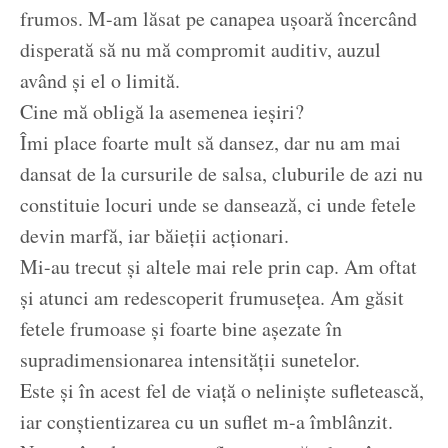
frumos. M-am lăsat pe canapea ușoară încercând
disperată să nu mă compromit auditiv, auzul
având și el o limită.
Cine mă obligă la asemenea ieșiri?
Îmi place foarte mult să dansez, dar nu am mai
dansat de la cursurile de salsa, cluburile de azi nu
constituie locuri unde se dansează, ci unde fetele
devin marfă, iar băieții acționari.
Mi-au trecut și altele mai rele prin cap. Am oftat
și atunci am redescoperit frumusețea. Am găsit
fetele frumoase și foarte bine așezate în
supradimensionarea intensității sunetelor.
Este și în acest fel de viață o neliniște sufletească,
iar conștientizarea cu un suflet m-a îmblânzit.