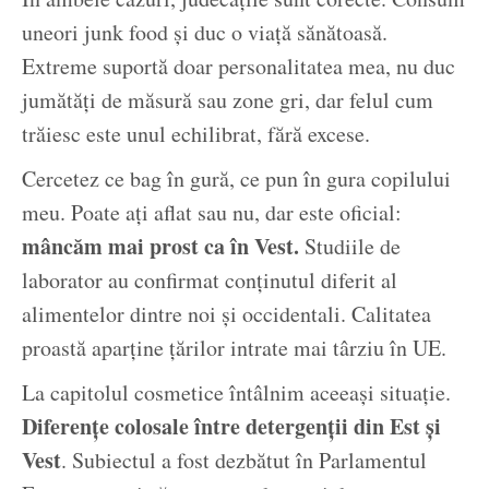
uneori junk food și duc o viață sănătoasă.
Extreme suportă doar personalitatea mea, nu duc
jumătăți de măsură sau zone gri, dar felul cum
trăiesc este unul echilibrat, fără excese.
Cercetez ce bag în gură, ce pun în gura copilului
meu. Poate ați aflat sau nu, dar este oficial:
mâncăm mai prost ca în Vest.
Studiile de
laborator au confirmat conținutul diferit al
alimentelor dintre noi și occidentali. Calitatea
proastă aparține țărilor intrate mai târziu în UE.
La capitolul cosmetice întâlnim aceeași situație.
Diferențe colosale între detergenții din Est și
Vest
. Subiectul a fost dezbătut în Parlamentul