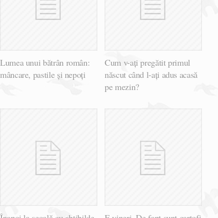
Lumea unui bătrân român:
Cum v-ați pregătit primul
mâncare, pastile și nepoți
născut când l-ați adus acasă
pe mezin?
Înapoi la școală cu abțibilde
E vineri. De fapt sunt cartofi