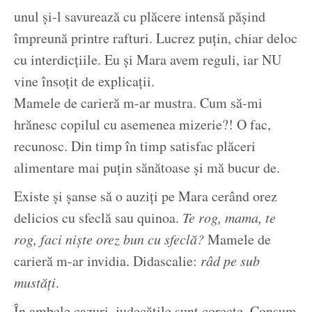
unul și-l savurează cu plăcere intensă pășind
împreună printre rafturi. Lucrez puțin, chiar deloc
cu interdicțiile. Eu și Mara avem reguli, iar NU
vine însoțit de explicații.
Mamele de carieră m-ar mustra. Cum să-mi
hrănesc copilul cu asemenea mizerie?! O fac,
recunosc. Din timp în timp satisfac plăceri
alimentare mai puțin sănătoase și mă bucur de.
Existe și șanse să o auziți pe Mara cerând orez
delicios cu sfeclă sau quinoa.
Te rog, mama, te
rog, faci niște orez bun cu sfeclă?
Mamele de
carieră m-ar invidia. Didascalie:
râd pe sub
mustăți
.
În ambele cazuri, judecățile sunt corecte. Consum