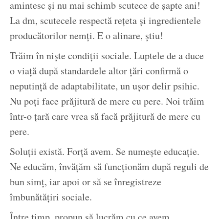
amintesc și nu mai schimb scutece de șapte ani!
La dm, scutecele respectă rețeta și ingredientele
producătorilor nemți. E o alinare, știu!
Trăim în niște condiții sociale. Luptele de a duce
o viață după standardele altor țări confirmă o
neputință de adaptabilitate, un ușor delir psihic.
Nu poți face prăjitură de mere cu pere. Noi trăim
într-o țară care vrea să facă prăjitură de mere cu
pere.
Soluții există. Forță avem. Se numește educație.
Ne educăm, învățăm să funcționăm după reguli de
bun simț, iar apoi or să se înregistreze
îmbunătățiri sociale.
Între timp, propun să lucrăm cu ce avem.