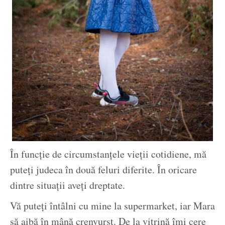
În funcție de circumstanțele vieții cotidiene, mă
puteți judeca în două feluri diferite. În oricare
dintre situații aveți dreptate.
Vă puteți întâlni cu mine la supermarket, iar Mara
să aibă în mână crenvurst. De la vitrină îmi cere