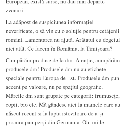
European, există surse, nu dau mai departe
zvonuri.
La adăpost de suspiciunea informației
neverificate, o să vin cu o soluție pentru cetățenii
români. Lamentarea nu ajută. Arătatul cu degetul
nici atât. Ce facem în România, la Timișoara?
Cumpărăm produse de la
dm.
Atenție, cumpărăm
produsele
dm
! Produsele
dm
nu au etichete
speciale pentru Europa de Est. Produsele dm pun
accent pe valoare, nu pe spațiul geografic.
Mărcile dm sunt grupate pe categorii: frumusețe,
copii, bio etc. Mă gândesc aici la mamele care au
născut recent și la lupta istovitoare de a-și
procura pamperși din Germania. Oh, mi le