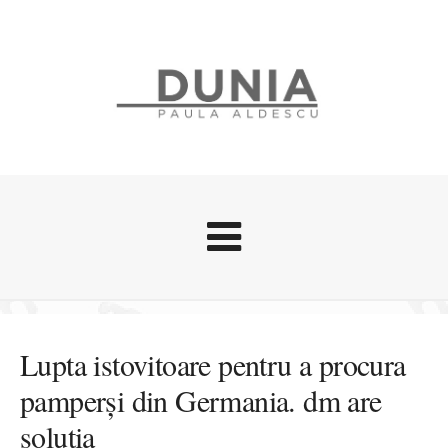
Evenimente
Stari afective
Lupta istovitoare pentru a procura
Zice Dunia
pamperși din Germania. dm are
Călătorii
soluția
Cursuri povestite