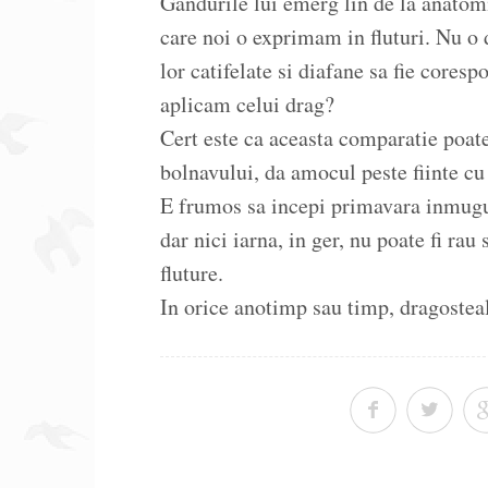
Gandurile lui emerg lin de la anatomie 
care noi o exprimam in fluturi. Nu o 
lor catifelate si diafane sa fie cores
aplicam celui drag?
Cert este ca aceasta comparatie poa
bolnavului, da amocul peste fiinte cu 
E frumos sa incepi primavara inmugur
dar nici iarna, in ger, nu poate fi rau
fluture.
In orice anotimp sau timp, dragostea