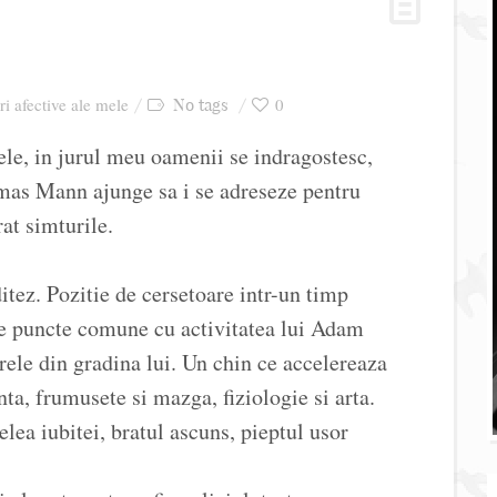
ri afective ale mele
0
No tags
le, in jurul meu oamenii se indragostesc,
mas Mann ajunge sa i se adreseze pentru
at simturile.
itez. Pozitie de cersetoare intr-un timp
are puncte comune cu activitatea lui Adam
rele din gradina lui. Un chin ce accelereaza
nta, frumusete si mazga, fiziologie si arta.
lea iubitei, bratul ascuns, pieptul usor