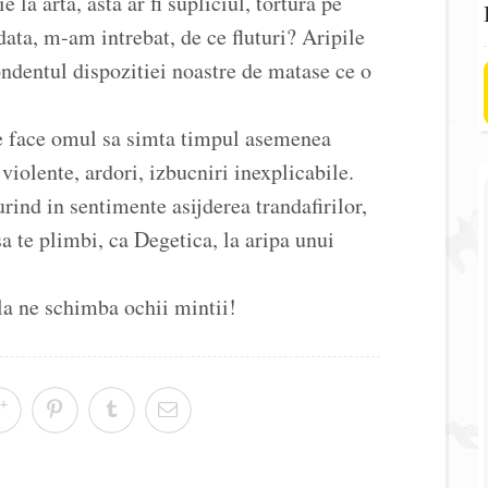
la arta, asta ar fi supliciul, tortura pe
data, m-am intrebat, de ce fluturi? Aripile
pondentul dispozitiei noastre de matase ce o
te face omul sa simta timpul asemenea
violente, ardori, izbucniri inexplicabile.
ind in sentimente asijderea trandafirilor,
 sa te plimbi, ca Degetica, la aripa unui
la ne schimba ochii mintii!