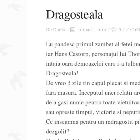
Dragosteala
Dunia
5
Trăi
De
21 mart., 2010
Eu pandesc primul zambet al fetei me
iar Hans Castorp, personajul lui Tho
intaia oara demoazelei care i-a tulbur
Dragosteala!
De vreo 3 zile tin capul plecat si med
fara masura. Inceputul unei relatii 
de a gasi nume pentru toate vietuitoa
sau opreste timpul, victorie si neputi
Ce inseamna pentru un indragostit pie
dezgolit?