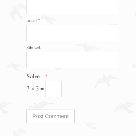
Email
*
Site web
Solve :
*
7 × 3 =