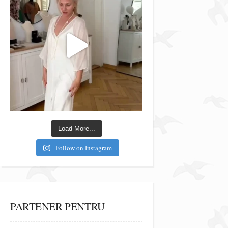
Load More...
Follow on Instagram
PARTENER PENTRU