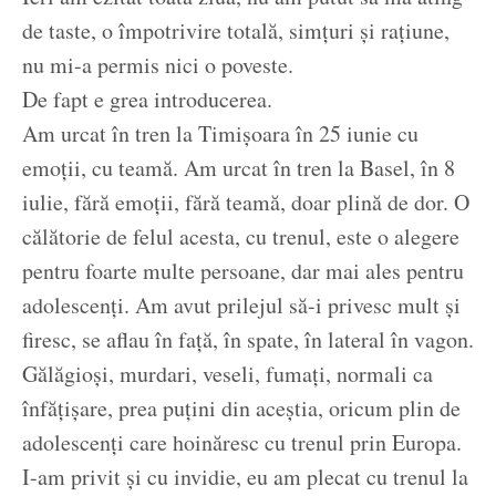
de taste, o împotrivire totală, simțuri și rațiune,
nu mi-a permis nici o poveste.
De fapt e grea introducerea.
Am urcat în tren la Timișoara în 25 iunie cu
emoții, cu teamă. Am urcat în tren la Basel, în 8
iulie, fără emoții, fără teamă, doar plină de dor. O
călătorie de felul acesta, cu trenul, este o alegere
pentru foarte multe persoane, dar mai ales pentru
adolescenți. Am avut prilejul să-i privesc mult și
firesc, se aflau în față, în spate, în lateral în vagon.
Gălăgioși, murdari, veseli, fumați, normali ca
înfățișare, prea puțini din aceștia, oricum plin de
adolescenți care hoinăresc cu trenul prin Europa.
I-am privit și cu invidie, eu am plecat cu trenul la