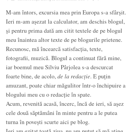
Ziua culorii
M-am întors, excursia mea prin Europa s-a sfârșit.
Ieri m-am așezat la calculator, am deschis blogul,
și pentru prima dată am citit textele de pe blogul
meu înaintea altor texte de pe blogurile prietene.
Recunosc, mă încearcă satisfacția, texte,
fotografii, muzică. Blogul a continuat fără mine,
iar boemul meu Silviu Pârjolea s-a descurcat
foarte bine, de acolo,
de la redacție
. E puțin
amuzant, poate chiar măgulitor într-o închipuire a
blogului meu cu o redacție în spate.
Acum, revenită acasă, încerc, încă de ieri, să așez
cele două săptămâni în minte pentru a le putea
turna în povești scurte aici pe blog.
Ieri am ezitat toată ziua, nu am putut să mă ating