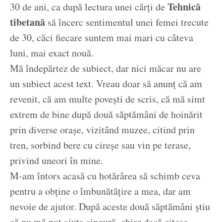
Tehnică
30 de ani, ca după lectura unei cărți de
tibetană
să încerc sentimentul unei femei trecute
de 30, căci fiecare suntem mai mari cu câteva
luni, mai exact nouă.
Mă îndepărtez de subiect, dar nici măcar nu are
un subiect acest text. Vreau doar să anunț că am
revenit, că am multe povești de scris, că mă simt
extrem de bine după două săptămâni de hoinărit
prin diverse orașe, vizitând muzee, citind prin
tren, sorbind bere cu cireșe sau vin pe terase,
privind uneori în mine.
M-am întors acasă cu hotărârea să schimb ceva
pentru a obține o îmbunătățire a mea, dar am
nevoie de ajutor. După aceste două săptămâni știu
că nu mă pot ajuta singură, chiar dacă citesc