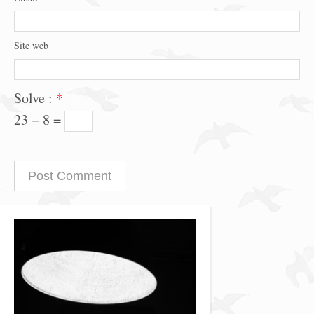
Site web
Solve :
*
23 − 8 =