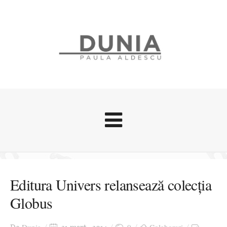
Evenimente
Stari afective
Editura Univers relansează colecția
Zice Dunia
Globus
Călătorii
Cursuri povestite