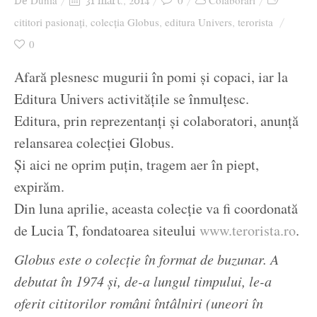
Dunia
0
Colaborari
De
31 mart., 2014
Ziua culorii
cititori pasionați
colecția Globus
editura Univers
terorista
,
,
,
0
Afară plesnesc mugurii în pomi și copaci, iar la
Editura Univers activitățile se înmulțesc.
Editura, prin reprezentanți și colaboratori, anunță
relansarea colecției Globus.
Și aici ne oprim puțin, tragem aer în piept,
expirăm.
Din luna aprilie, aceasta colecție va fi coordonată
de Lucia T, fondatoarea siteului
www.terorista.ro
.
Globus este o colecţie în format de buzunar. A
debutat în 1974 şi, de-a lungul timpului, le-a
oferit cititorilor români întâlniri (uneori în