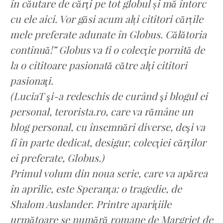
în căutare de cărţi pe tot globul și mă întorc
cu ele aici. Vor găsi acum alți cititori cărțile
mele preferate adunate în Globus. Călătoria
continuă!” Globus va fi o colecţie pornită de
la o cititoare pasionată către alţi cititori
pasionaţi.
(LuciaT şi-a redeschis de curând şi blogul ei
personal, terorista.ro, care va rămâne un
blog personal, cu însemnări diverse, deşi va
fi în parte dedicat, desigur, colecţiei cărţilor
ei preferate, Globus.)
Primul volum din noua serie, care va apărea
în aprilie, este Speranţa: o tragedie, de
Shalom Auslander. Printre apariţiile
următoare se numără romane de Margriet de