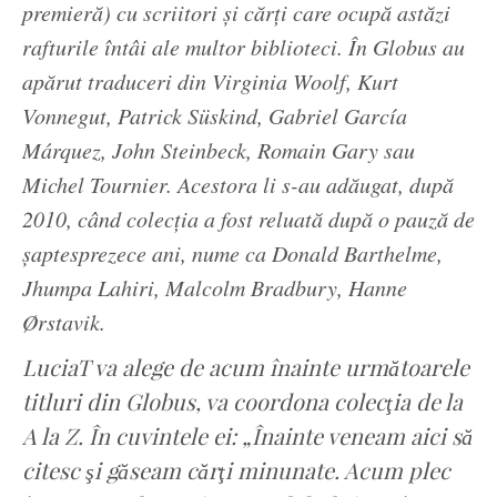
premieră) cu scriitori şi cărţi care ocupă astăzi
rafturile întâi ale multor biblioteci. În Globus au
apărut traduceri din Virginia Woolf, Kurt
Vonnegut, Patrick Süskind, Gabriel García
Márquez, John Steinbeck, Romain Gary sau
Michel Tournier. Acestora li s-au adăugat, după
2010, când colecţia a fost reluată după o pauză de
şaptesprezece ani, nume ca Donald Barthelme,
Jhumpa Lahiri, Malcolm Bradbury, Hanne
Ørstavik.
LuciaT va alege de acum înainte următoarele
titluri din Globus, va coordona colecţia de la
A la Z. În cuvintele ei: „
Înainte veneam aici să
citesc şi găseam cărţi minunate. Acum plec