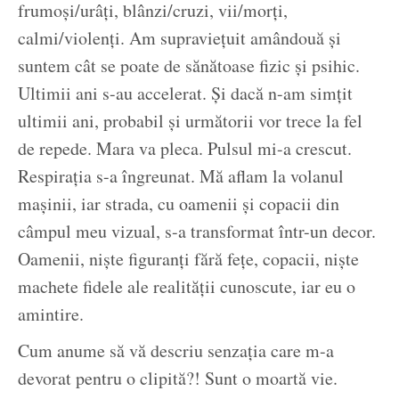
frumoși/urâți, blânzi/cruzi, vii/morți,
calmi/violenți. Am supraviețuit amândouă și
suntem cât se poate de sănătoase fizic și psihic.
Ultimii ani s-au accelerat. Și dacă n-am simțit
ultimii ani, probabil și următorii vor trece la fel
de repede. Mara va pleca. Pulsul mi-a crescut.
Respirația s-a îngreunat. Mă aflam la volanul
mașinii, iar strada, cu oamenii și copacii din
câmpul meu vizual, s-a transformat într-un decor.
Oamenii, niște figuranți fără fețe, copacii, niște
machete fidele ale realității cunoscute, iar eu o
amintire.
Cum anume să vă descriu senzația care m-a
devorat pentru o clipită?! Sunt o moartă vie.