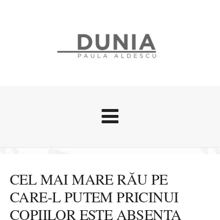
Evenimente
Stari afective
CEL MAI MARE RĂU PE
Zice Dunia
CARE-L PUTEM PRICINUI
Călătorii
COPIILOR ESTE ABSENȚA
Cursuri povestite