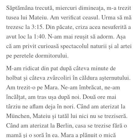
Săptămâna trecută, miercuri dimineața, m-a trezit
tusea lui Mateiu. Am verificat ceasul. Urma să mă
trezesc la 3:15. Din păcate, criza acea nesuferită a
avut loc la 1:40. N-am mai reușit să adorm. Așa
că am privit curioasă spectacolul naturii și al artei
pe peretele dormitorului.
M-am ridicat din pat după câteva minute de
holbat și câteva zvârcoliri în căldura așternutului.
Am trezit-o pe Mara. Ne-am îmbrăcat, ne-am
încălțat, am tras ușa după noi. Două ore mai
târziu ne aflam deja în nori. Când am aterizat la
München, Mateiu și tatăl lui nici nu se treziseră.
Când am aterizat la Berlin, casa se trezise fără o
mamă și o soră în ea. Mara a plănuit o mică