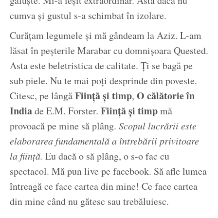
găluște. Mi-a ieșit extraordinar. Asta dacă nu
cumva și gustul s-a schimbat în izolare.
Curățam legumele și mă gândeam la Aziz. L-am
lăsat în peșterile Marabar cu domnișoara Quested.
Asta este beletristica de calitate. Ți se bagă pe
sub piele. Nu te mai poți desprinde din poveste.
Ființă și timp
O călătorie în
Citesc, pe lângă
,
India
Ființă și timp
de E.M. Forster.
mă
provoacă pe mine să plâng.
Scopul lucrării este
elaborarea fundamentală a întrebării privitoare
la ființă.
Eu dacă o să plâng, o s-o fac cu
spectacol. Mă pun live pe facebook. Să afle lumea
întreagă ce face cartea din mine! Ce face cartea
din mine când nu gătesc sau trebăluiesc.