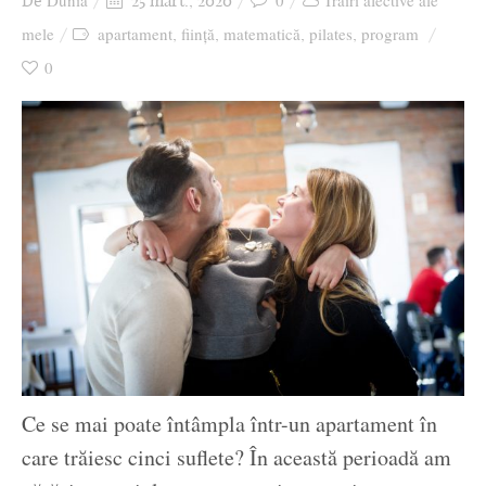
Dunia
0
Trăiri afective ale
De
25 mart., 2020
Ziua culorii
mele
apartament
ființă
matematică
pilates
program
,
,
,
,
0
Ce se mai poate întâmpla într-un apartament în
care trăiesc cinci suflete? În această perioadă am