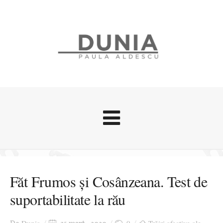
Evenimente
Stari afective
Făt Frumos și Cosânzeana. Test de
Zice Dunia
suportabilitate la rău
Călătorii
Cursuri povestite