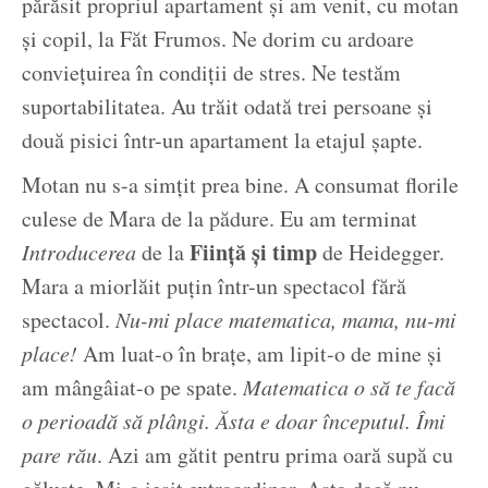
părăsit propriul apartament și am venit, cu motan
și copil, la Făt Frumos. Ne dorim cu ardoare
conviețuirea în condiții de stres. Ne testăm
suportabilitatea. Au trăit odată trei persoane și
două pisici într-un apartament la etajul șapte.
Motan nu s-a simțit prea bine. A consumat florile
culese de Mara de la pădure. Eu am terminat
Ființă și timp
Introducerea
de la
de Heidegger.
Mara a miorlăit puțin într-un spectacol fără
spectacol.
Nu-mi place matematica, mama, nu-mi
place!
Am luat-o în brațe, am lipit-o de mine și
am mângâiat-o pe spate.
Matematica o să te facă
o perioadă să plângi. Ăsta e doar începutul. Îmi
pare rău
. Azi am gătit pentru prima oară supă cu