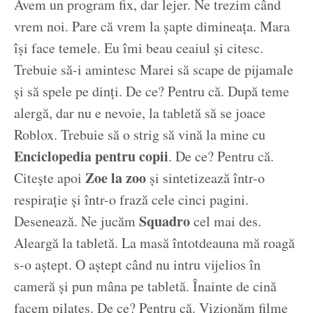
Avem un program fix, dar lejer. Ne trezim când
vrem noi. Pare că vrem la șapte dimineața. Mara
își face temele. Eu îmi beau ceaiul și citesc.
Trebuie să-i amintesc Marei să scape de pijamale
și să spele pe dinți. De ce? Pentru că. După teme
alergă, dar nu e nevoie, la tabletă să se joace
Roblox. Trebuie să o strig să vină la mine cu
Enciclopedia pentru copii
. De ce? Pentru că.
Zoe la zoo
Citește apoi
și sintetizează într-o
respirație și într-o frază cele cinci pagini.
Squadro
Desenează. Ne jucăm
cel mai des.
Aleargă la tabletă. La masă întotdeauna mă roagă
s-o aștept. O aștept când nu intru vijelios în
cameră și pun mâna pe tabletă. Înainte de cină
facem pilates. De ce? Pentru că. Vizionăm filme